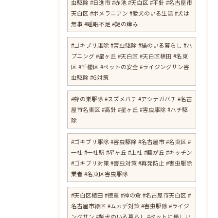
虫駆除 #日進市 #赤池 #天白区 #平針 #名古屋市
天白区 #ポメラニアン #愛犬のいる生活 #犬は
無事 #睡眠不足 #謎の痒み
​#ゴキブリ駆除 #害虫駆除 #猫のいる暮らし #ハ
プニング #星ヶ丘 #天白区 #天白区植田 #名東
区 #千種区 #ペットの安全 #ライジングサン害
虫駆除 #G対策
#蜂の巣駆除 #スズメバチ #アシナガバチ #名古
屋市名東区 #高針 #星ヶ丘 #害虫駆除 #ハチ駆
除
#ゴキブリ駆除 #害虫駆除 #名古屋市 #名東区 #
一社 #一社駅 #星ヶ丘 #上社 #藤が丘 #キッチン
#ゴキブリ対策 #害虫対策 #再発防止 #害虫駆除
業者 #名東区害虫駆除
#天白区植田 #徳重 #神の倉 #名古屋市天白区 #
名古屋市緑区 #ムカデ対策 #害虫駆除 #ライジ
ングサン #柴犬のいる暮らし #ペットに優しい