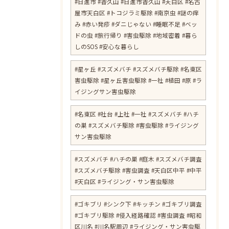
​#日進市 #香久山 #日進市香久山 #天白区 #名古
屋市天白区 #トコジラミ駆除 #南京虫 #謎の痒
み #赤い発疹 #ダニじゃない #睡眠不足 #ベッ
ドの虫 #旅行帰り #害虫駆除 #地域密着 #暮ら
しのSOS #安心な暮らし
#星ヶ丘 #スズメバチ #スズメバチ駆除 #名東区
害虫駆除 #星ヶ丘害虫駆除 #一社 #植田 #原 #ラ
イジングサン害虫駆除
#名東区 #社台 #上社 #一社 #スズメバチ #ハチ
の巣 #スズメバチ駆除 #害虫駆除 #ライジング
サン害虫駆除
#スズメバチ #ハチの巣 #庭木 #スズメバチ調査
#スズメバチ駆除 #害虫調査 #天白区中平 #中平
#天白区 #ライジング・サン害虫駆除
#ゴキブリ #シンク下 #キッチン #ゴキブリ調査
#ゴキブリ駆除 #侵入経路確認 #害虫調査 #昭和
区川名 #川名駅周辺 #ライジング・サン害虫駆