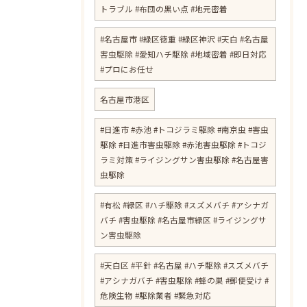
トラブル #布団の黒い点 #地元密着
#名古屋市 #緑区徳重 #緑区神沢 #天白 #名古屋
害虫駆除 #愛知ハチ駆除 #地域密着 #即日対応
#プロにお任せ
名古屋市港区
#日進市 #赤池 #トコジラミ駆除 #南京虫 #害虫
駆除 #日進市害虫駆除 #赤池害虫駆除 #トコジ
ラミ対策 #ライジングサン害虫駆除 #名古屋害
虫駆除
#有松 #緑区 #ハチ駆除 #スズメバチ #アシナガ
バチ #害虫駆除 #名古屋市緑区 #ライジングサ
ン害虫駆除
#天白区 #平針 #名古屋 #ハチ駆除 #スズメバチ
#アシナガバチ #害虫駆除 #蜂の巣 #郵便受け #
危険生物 #駆除業者 #緊急対応