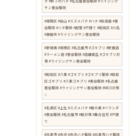
チ #軒下のハチ #名古屋害虫駆除 #ライジング
サン害虫駆除
#瑞穂区 #桜山 #スズメバチ #ハチ #給湯器 #害
虫駆除 #ハチ駆除 #配管 #戸建て #昭和区 #川名
#御器所 #ライジングサン害虫駆除
#新瑞橋 #瑞穂区 #名古屋市 #ゴキブリ #飲食店
#ラーメン店 #害虫駆除 #店舗衛生 #ゴキブリ対
策 #ライジングサン害虫駆除
#昭和区 #八事 #ゴキブリ #ゴキブリ駆除 #昭和
区ゴキブリ #八事ゴキブリ #害虫駆除 #名古屋
害虫駆除 #ライジングサン害虫駆除 #MEO対策
:::
#名東区 #上社 #スズメバチ #蜂の巣 #ベランダ
#害虫駆除 #名古屋市 #蜂対策 #集合住宅 #戸建
て
#日進市 #赤池 #赤池ハチ駆除 #日進市ハチ駆除