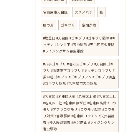
名古屋市天白区
スズメバチ
蜂
蜂の巣
ゴキブリ
定期点検
#塩釜口 #天白区 #ゴキブリ #ゴキブリ駆除 #キ
ッチン #シンク下 #害虫駆除 #天白区害虫駆除
#ライジングサン害虫駆除
#八事ゴキブリ #昭和区ゴキブリ #天白区ゴキ
ブリ #冷蔵庫下ゴキブリ #キッチンゴキブリ #
黒い粒ゴキブリ #ゴキブリフン #ゴキブリ調査
#ゴキブリ駆除 #名古屋市害虫駆除
#名東区 #名東区大針 #名東区本郷 #名東区上社
#名東区一社 #名東区藤が丘 #名東区高針 #コウ
モリ #アブラコウモリ #コウモリ駆除 #コウモ
リ対策 #害獣駆除 #名東区コウモリ #天井裏調
査 #侵入経路調査 #再発防止 #ライジングサン
害虫駆除