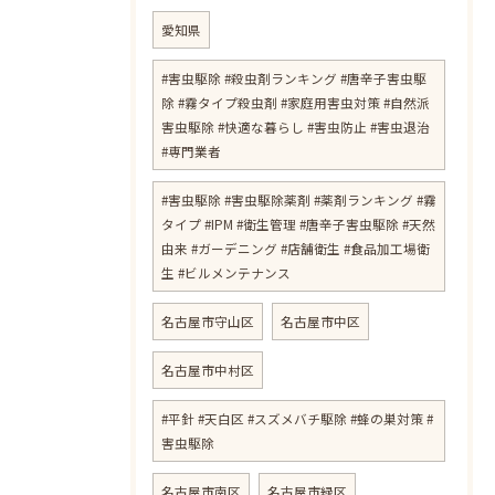
愛知県
#害虫駆除 #殺虫剤ランキング #唐辛子害虫駆
除 #霧タイプ殺虫剤 #家庭用害虫対策 #自然派
害虫駆除 #快適な暮らし #害虫防止 #害虫退治
#専門業者
#害虫駆除 #害虫駆除薬剤 #薬剤ランキング #霧
タイプ #IPM #衛生管理 #唐辛子害虫駆除 #天然
由来 #ガーデニング #店舗衛生 #食品加工場衛
生 #ビルメンテナンス
名古屋市守山区
名古屋市中区
名古屋市中村区
#平針 #天白区 #スズメバチ駆除 #蜂の巣対策 #
害虫駆除
名古屋市南区
名古屋市緑区