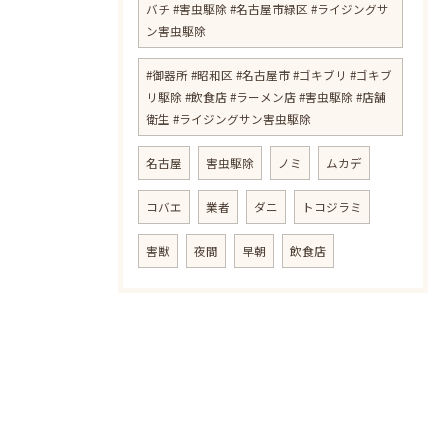
バチ #害虫駆除 #名古屋市緑区 #ライジングサ
ン害虫駆除
#御器所 #昭和区 #名古屋市 #ゴキブリ #ゴキブ
リ駆除 #飲食店 #ラーメン店 #害虫駆除 #店舗
衛生 #ライジングサン害虫駆除
名古屋
害虫駆除
ノミ
ムカデ
コバエ
業者
ダニ
トコジラミ
害獣
夜間
早朝
飲食店