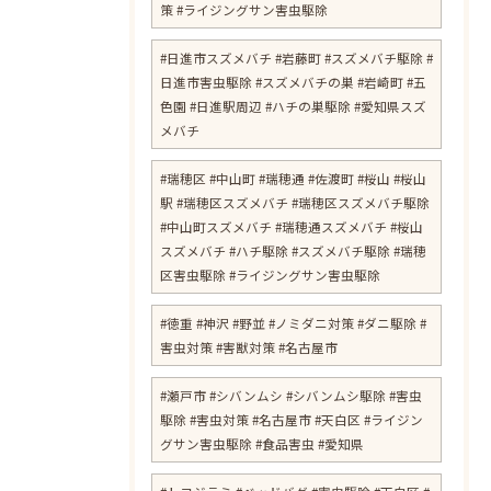
策 #ライジングサン害虫駆除
#日進市スズメバチ #岩藤町 #スズメバチ駆除 #
日進市害虫駆除 #スズメバチの巣 #岩崎町 #五
色園 #日進駅周辺 #ハチの巣駆除 #愛知県スズ
メバチ
#瑞穂区 #中山町 #瑞穂通 #佐渡町 #桜山 #桜山
駅 #瑞穂区スズメバチ #瑞穂区スズメバチ駆除
#中山町スズメバチ #瑞穂通スズメバチ #桜山
スズメバチ #ハチ駆除 #スズメバチ駆除 #瑞穂
区害虫駆除 #ライジングサン害虫駆除
#徳重 #神沢 #野並 #ノミダニ対策 #ダニ駆除 #
害虫対策 #害獣対策 #名古屋市
#瀬戸市 #シバンムシ #シバンムシ駆除 #害虫
駆除 #害虫対策 #名古屋市 #天白区 #ライジン
グサン害虫駆除 #食品害虫 #愛知県