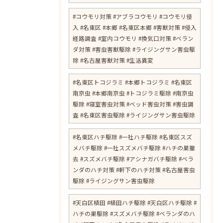
#コウモリ対策 #アブラコウモリ #コウモリ侵
入 #名東区 #本郷 #名東区本郷 #害獣対策 #侵入
経路調査 #室内コウモリ #換気口対策 #ベラン
ダ対策 #害虫害獣駆除 #ライジングサン害虫駆
除 #名古屋害獣対策 #生活異変
#名東区トコジラミ #本郷トコジラミ #名東区
南京虫 #本郷南京虫 #トコジラミ駆除 #南京虫
駆除 #寝室害虫対策 #ベッド害虫対策 #害虫調
査 #名東区害虫駆除 #ライジングサン害虫駆除
#名東区ハチ駆除 #一社ハチ駆除 #名東区スズ
メバチ駆除 #一社スズメバチ駆除 #ハチの巣撤
去 #スズメバチ駆除 #アシナガバチ駆除 #ベラ
ンダのハチ対策 #軒下のハチ対策 #名古屋害虫
駆除 #ライジングサン害虫駆除
#天白区植田 #植田ハチ駆除 #天白区ハチ駆除 #
ハチの巣駆除 #スズメバチ駆除 #ベランダのハ