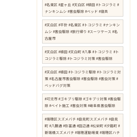
#名東区 #星ヶ丘 #天白区 #植田 #トコジラミ #
ナンキンムシ #害虫駆除 #ベッド #寝具
#天白区 #平針 #名東区 #トコジラミ #ナンキン
ムシ #害虫駆除 #旅行帰り #スーツケース #名
古屋市
#天白区 #植田 #天白町 #八事 #トコジラミ #ト
コジラミ駆除 #トコジラミ対策 #害虫駆除
#天白区 #植田 #トコジラミ駆除 #トコジラミ対
策 #名古屋市害虫駆除 #害虫駆除 #害虫対策 #
ベッドバグ対策
#可児市 #ゴキブリ駆除 #ゴキブリ対策 #害虫駆
除 #ベイト施工 #害虫対策 #岐阜県害虫駆除
#瑞穂区スズメバチ #岳見町スズメバチ #岳見
町 #八勝通 #弥富通 #田辺通 #松栄町 #汐路町 #
新瑞橋スズメバチ #瑞穂運動場東 #瑞穂区ハチ