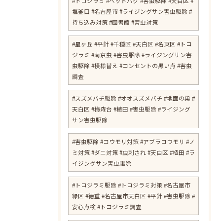
#トコジラミ #ベッドバグ #害虫駆除 #天白区 #
塩釜口 #名古屋市 #ライジングサン害虫駆除 #
持ち込み対策 #図書館 #害虫対策
​#星ヶ丘 #平針 #千種区 #天白区 #名東区 #トコ
ジラミ #南京虫 #害虫駆除 #ライジングサン害
虫駆除 #模様替え #コンセントの黒い点 #害虫
調査
#スズメバチ駆除 #オオスズメバチ #地面の巣 #
天白区 #梅森台 #植田 #害虫駆除 #ライジング
サン害虫駆除
#害虫駆除 #コウモリ対策 #アブラコウモリ #ノ
ミ対策 #ダニ対策 #虫刺され #天白区 #植田 #ラ
イジングサン害虫駆除
#トコジラミ駆除 #トコジラミ対策 #名古屋市
緑区 #徳重 #名古屋市天白区 #平針 #害虫駆除 #
安心点検 #トコジラミ調査