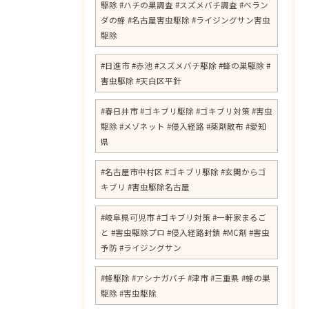
駆除 #ハチの巣調査 #スズメバチ調査 #ベラン
ダの蜂 #名古屋害虫駆除 #ライジングサン害虫
駆除
#日進市 #赤池 #スズメバチ駆除 #蜂の巣駆除 #
お問い合わせはこちら
害虫駆除 #天白区平針
#春日井市 #ゴキブリ駆除 #ゴキブリ対策 #害虫
駆除 #メゾネット #侵入経路 #薬剤散布 #愛知
県
#名古屋市中村区 #ゴキブリ駆除 #玄関からゴ
キブリ #害虫駆除名古屋
#岐阜県可児市 #ゴキブリ対策 #一軒家まるご
と #害虫駆除プロ #侵入経路封鎖 #MC剤 #害虫
予防 #ライジングサン
#蜂駆除 #アシナガバチ #津市 #三重県 #蜂の巣
駆除 #害虫駆除