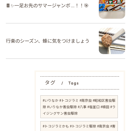
🍫✨一足お先のサマージャンボ …！！🎯
行楽のシーズン、蜂に気をつけましょう
タグ
Tags
#いりなか #トコジラミ #南京虫 #昭和区害虫駆
除 #いりなか害虫駆除 #八事 #塩釜口 #植田 #ラ
イジングサン害虫駆除
​#トコジラミかも #トコジラミ駆除 #南京虫 #害