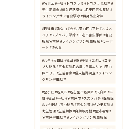
#名東区 #一社 #トコジラミ #トコジラミ駆除 #
発生源調査 #侵入経路調査 #名東区害虫駆除 #
ライジングサン害虫駆除 #再発防止対策
#日進市 #香久山 #赤池 #天白区 #平針 #スズメ
バチ #スズメバチ駆除 #日進市害虫駆除 #害虫
駆除名古屋 #ライジングサン害虫駆除 #カーポ
ート #蜂の巣
#八事 #天白区 #植田 #原 #平針 #塩釜口 #ゴキ
ブリ駆除 #害虫駆除名古屋 #八事エリア #天白
区エリア #生活害虫 #侵入経路調査 #ライジン
グサン害虫駆除
#星ヶ丘 #名東区 #名古屋市名東区 #天白区 #平
針 #植田 #一社 #名古屋市 #スズメバチ #蜂駆除
#ハチ駆除 #害虫駆除 #害虫対策 #蜂の巣駆除 #
衛生管理 #生活動線 #自動販売機 #屋外設備 #
名古屋害虫駆除 #ライジングサン害虫駆除