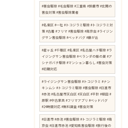
#害虫駆除 #毛虫駆除 #三重県 #鈴鹿市 #玄関の
害虫対策 #害虫駆除業者
#名東区 #一社 #トコジラミ駆除 #トコジラミ対
策 #古着 #フリマ #害虫駆除 #南京虫 #ライジン
グサン害虫駆除 #ベッドバグ #藤が丘
#星ヶ丘 #千種区 #名東区 #名古屋ハチ駆除 #ラ
イジングサン害虫駆除 #ベランダの蜂の巣 #ア
シナガバチ駆除 #マンション暮らし #害虫対策
#初期対応
#ライジングサン害虫駆除 #トコジラミ #ナン
キンムシ #トコジラミ駆除 #害虫駆除 #日進市
#赤池 #名古屋市天白区 #天白区 #平針 #植田 #
原駅 #中古家具 #フリマアプリ #ベッドバグ
#24時間対応 #無料調査 #害虫対策
​#日進市 #赤池 #害虫駆除 #トコジラミ駆除 #南
京虫 #日進市赤池 #愛知県害虫駆除 #旅行後の