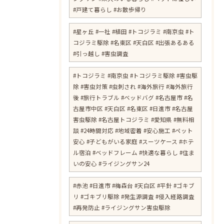
#戸建て暮らし #お散歩帰り
#星ヶ丘 #一社 #植田 #トコジラミ #南京虫 #ト
コジラミ駆除 #名東区 #天白区 #出張あるある
#引っ越し #害虫調査
#トコジラミ #南京虫 #トコジラミ駆除 #害虫駆
除 #害虫対策 #虫刺され #海外旅行 #海外旅行
後 #旅行トラブル #ベッドバグ #名古屋市 #名
古屋市中区 #天白区 #名東区 #日進市 #名古屋
害虫駆除 #名古屋トコジラミ #愛知県 #無料相
談 #24時間対応 #地域密着 #安心施工 #ペット
安心 #子どもがいる家庭 #スーツケース #ホテ
ル宿泊 #ベッドフレーム #快適な暮らし #住ま
いの安心 #ライジングサン24
#赤池 #日進市 #梅森台 #天白区 #平針 #ゴキブ
リ #ゴキブリ駆除 #発生源調査 #侵入経路調査
#再発防止 #ライジングサン害虫駆除