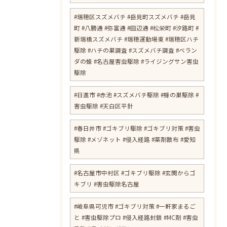
#瑞穂区スズメバチ #岳見町スズメバチ #岳見
町 #八勝通 #弥富通 #田辺通 #松栄町 #汐路町 #
新瑞橋スズメバチ #瑞穂運動場東 #瑞穂区ハチ
駆除 #ハチの巣調査 #スズメバチ調査 #ベラン
ダの蜂 #名古屋害虫駆除 #ライジングサン害虫
駆除
#日進市 #赤池 #スズメバチ駆除 #蜂の巣駆除 #
害虫駆除 #天白区平針
#春日井市 #ゴキブリ駆除 #ゴキブリ対策 #害虫
駆除 #メゾネット #侵入経路 #薬剤散布 #愛知
県
#名古屋市中村区 #ゴキブリ駆除 #玄関からゴ
キブリ #害虫駆除名古屋
お問い合わせはこちら
#岐阜県可児市 #ゴキブリ対策 #一軒家まるご
と #害虫駆除プロ #侵入経路封鎖 #MC剤 #害虫