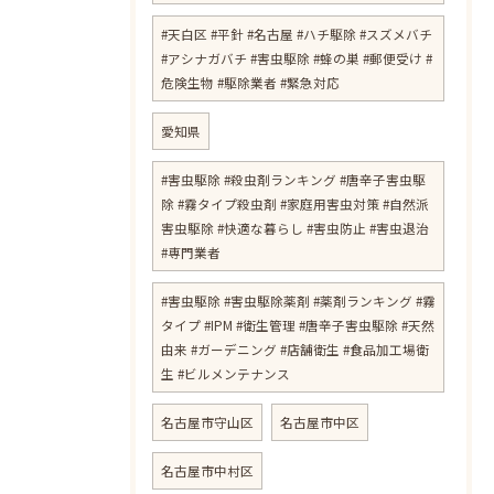
#天白区 #平針 #名古屋 #ハチ駆除 #スズメバチ
#アシナガバチ #害虫駆除 #蜂の巣 #郵便受け #
危険生物 #駆除業者 #緊急対応
愛知県
#害虫駆除 #殺虫剤ランキング #唐辛子害虫駆
除 #霧タイプ殺虫剤 #家庭用害虫対策 #自然派
害虫駆除 #快適な暮らし #害虫防止 #害虫退治
#専門業者
#害虫駆除 #害虫駆除薬剤 #薬剤ランキング #霧
タイプ #IPM #衛生管理 #唐辛子害虫駆除 #天然
由来 #ガーデニング #店舗衛生 #食品加工場衛
生 #ビルメンテナンス
名古屋市守山区
名古屋市中区
名古屋市中村区