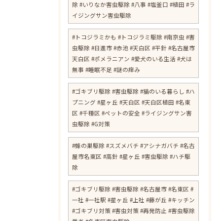
除 #いりなか害虫駆除 #八事 #塩釜口 #植田 #ラ
イジングサン害虫駆除
​#トコジラミかも #トコジラミ駆除 #南京虫 #害
虫駆除 #日進市 #赤池 #天白区 #平針 #名古屋市
天白区 #ポメラニアン #愛犬のいる生活 #犬は
無事 #睡眠不足 #謎の痒み
​#ゴキブリ駆除 #害虫駆除 #猫のいる暮らし #ハ
プニング #星ヶ丘 #天白区 #天白区植田 #名東
区 #千種区 #ペットの安全 #ライジングサン害
虫駆除 #G対策
#蜂の巣駆除 #スズメバチ #アシナガバチ #名古
屋市名東区 #高針 #星ヶ丘 #害虫駆除 #ハチ駆
除
#ゴキブリ駆除 #害虫駆除 #名古屋市 #名東区 #
一社 #一社駅 #星ヶ丘 #上社 #藤が丘 #キッチン
#ゴキブリ対策 #害虫対策 #再発防止 #害虫駆除