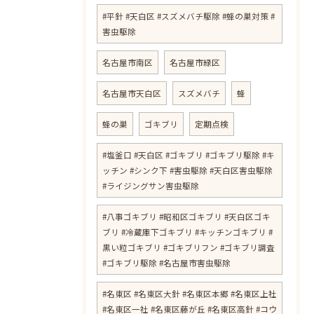
#平針 #天白区 #スズメバチ駆除 #蜂の巣対策 #
害虫駆除
名古屋市南区
名古屋市緑区
名古屋市天白区
スズメバチ
蜂
蜂の巣
ゴキブリ
定期点検
#塩釜口 #天白区 #ゴキブリ #ゴキブリ駆除 #キ
ッチン #シンク下 #害虫駆除 #天白区害虫駆除
#ライジングサン害虫駆除
#八事ゴキブリ #昭和区ゴキブリ #天白区ゴキ
ブリ #冷蔵庫下ゴキブリ #キッチンゴキブリ #
黒い粒ゴキブリ #ゴキブリフン #ゴキブリ調査
#ゴキブリ駆除 #名古屋市害虫駆除
#名東区 #名東区大針 #名東区本郷 #名東区上社
#名東区一社 #名東区藤が丘 #名東区高針 #コウ