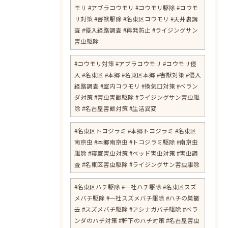
モリ #アブラコウモリ #コウモリ駆除 #コウモ
リ対策 #害獣駆除 #名東区コウモリ #天井裏調
査 #侵入経路調査 #再発防止 #ライジングサン
害虫駆除
#コウモリ対策 #アブラコウモリ #コウモリ侵
入 #名東区 #本郷 #名東区本郷 #害獣対策 #侵入
経路調査 #室内コウモリ #換気口対策 #ベラン
ダ対策 #害虫害獣駆除 #ライジングサン害虫駆
除 #名古屋害獣対策 #生活異変
#名東区トコジラミ #本郷トコジラミ #名東区
南京虫 #本郷南京虫 #トコジラミ駆除 #南京虫
駆除 #寝室害虫対策 #ベッド害虫対策 #害虫調
査 #名東区害虫駆除 #ライジングサン害虫駆除
#名東区ハチ駆除 #一社ハチ駆除 #名東区スズ
メバチ駆除 #一社スズメバチ駆除 #ハチの巣撤
去 #スズメバチ駆除 #アシナガバチ駆除 #ベラ
ンダのハチ対策 #軒下のハチ対策 #名古屋害虫