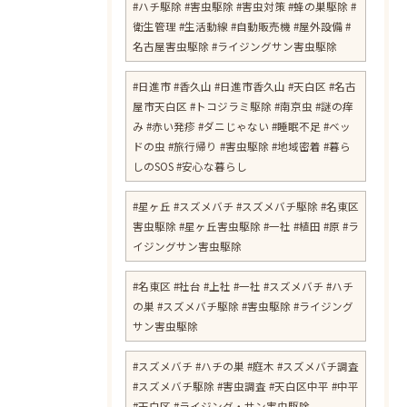
#ハチ駆除 #害虫駆除 #害虫対策 #蜂の巣駆除 #
衛生管理 #生活動線 #自動販売機 #屋外設備 #
名古屋害虫駆除 #ライジングサン害虫駆除
​#日進市 #香久山 #日進市香久山 #天白区 #名古
屋市天白区 #トコジラミ駆除 #南京虫 #謎の痒
み #赤い発疹 #ダニじゃない #睡眠不足 #ベッ
ドの虫 #旅行帰り #害虫駆除 #地域密着 #暮ら
しのSOS #安心な暮らし
#星ヶ丘 #スズメバチ #スズメバチ駆除 #名東区
害虫駆除 #星ヶ丘害虫駆除 #一社 #植田 #原 #ラ
イジングサン害虫駆除
#名東区 #社台 #上社 #一社 #スズメバチ #ハチ
の巣 #スズメバチ駆除 #害虫駆除 #ライジング
サン害虫駆除
#スズメバチ #ハチの巣 #庭木 #スズメバチ調査
#スズメバチ駆除 #害虫調査 #天白区中平 #中平
#天白区 #ライジング・サン害虫駆除