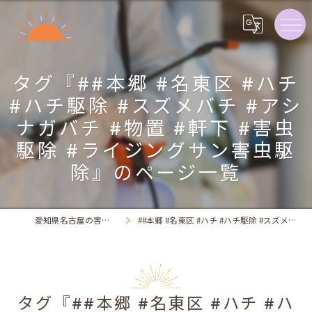
タグ『##本郷 #名東区 #ハチ
#ハチ駆除 #スズメバチ #アシ
ナガバチ #物置 #軒下 #害虫
駆除 #ライジングサン害虫駆
除』のページ一覧
愛知県名古屋の害虫駆除ならライジング・サン害虫駆除
##本郷 #名東区 #ハチ #ハチ駆除 #スズメバチ #アシナガバチ #物置 #軒下 #害虫駆除 #ライジングサン害虫駆除
タグ『##本郷 #名東区 #ハチ #ハ