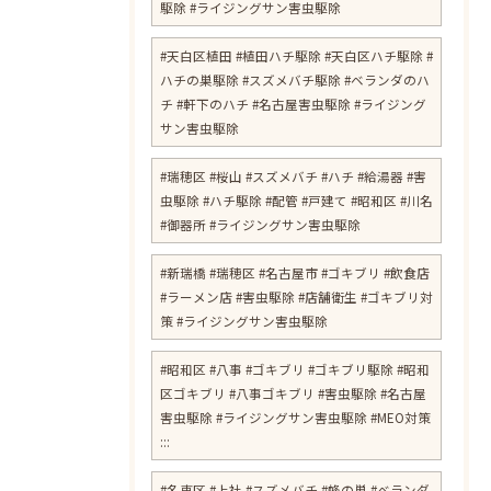
駆除 #ライジングサン害虫駆除
#天白区植田 #植田ハチ駆除 #天白区ハチ駆除 #
ハチの巣駆除 #スズメバチ駆除 #ベランダのハ
チ #軒下のハチ #名古屋害虫駆除 #ライジング
サン害虫駆除
#瑞穂区 #桜山 #スズメバチ #ハチ #給湯器 #害
虫駆除 #ハチ駆除 #配管 #戸建て #昭和区 #川名
#御器所 #ライジングサン害虫駆除
#新瑞橋 #瑞穂区 #名古屋市 #ゴキブリ #飲食店
#ラーメン店 #害虫駆除 #店舗衛生 #ゴキブリ対
策 #ライジングサン害虫駆除
#昭和区 #八事 #ゴキブリ #ゴキブリ駆除 #昭和
区ゴキブリ #八事ゴキブリ #害虫駆除 #名古屋
害虫駆除 #ライジングサン害虫駆除 #MEO対策
:::
#名東区 #上社 #スズメバチ #蜂の巣 #ベランダ