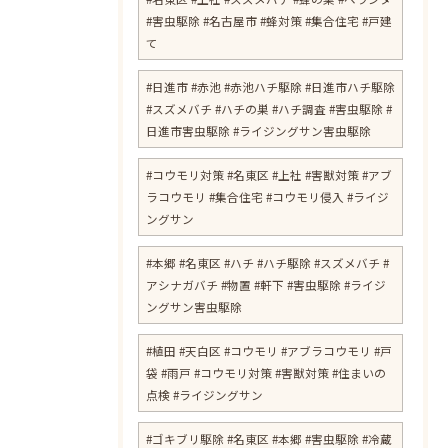
#害虫駆除 #名古屋市 #蜂対策 #集合住宅 #戸建
て
#日進市 #赤池 #赤池ハチ駆除 #日進市ハチ駆除
#スズメバチ #ハチの巣 #ハチ調査 #害虫駆除 #
日進市害虫駆除 #ライジングサン害虫駆除
#コウモリ対策 #名東区 #上社 #害獣対策 #アブ
ラコウモリ #集合住宅 #コウモリ侵入 #ライジ
ングサン
#本郷 #名東区 #ハチ #ハチ駆除 #スズメバチ #
アシナガバチ #物置 #軒下 #害虫駆除 #ライジ
ングサン害虫駆除
#植田 #天白区 #コウモリ #アブラコウモリ #戸
袋 #雨戸 #コウモリ対策 #害獣対策 #住まいの
点検 #ライジングサン
#ゴキブリ駆除 #名東区 #本郷 #害虫駆除 #冷蔵