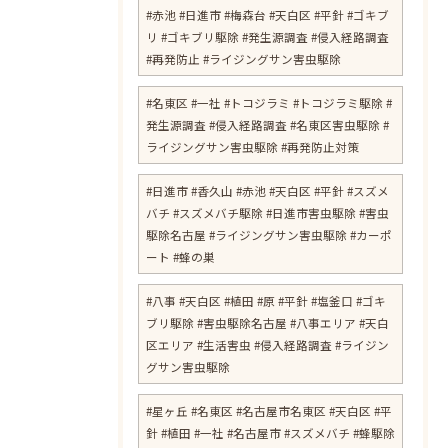
#赤池 #日進市 #梅森台 #天白区 #平針 #ゴキブ
リ #ゴキブリ駆除 #発生源調査 #侵入経路調査
#再発防止 #ライジングサン害虫駆除
#名東区 #一社 #トコジラミ #トコジラミ駆除 #
発生源調査 #侵入経路調査 #名東区害虫駆除 #
ライジングサン害虫駆除 #再発防止対策
#日進市 #香久山 #赤池 #天白区 #平針 #スズメ
バチ #スズメバチ駆除 #日進市害虫駆除 #害虫
駆除名古屋 #ライジングサン害虫駆除 #カーポ
ート #蜂の巣
#八事 #天白区 #植田 #原 #平針 #塩釜口 #ゴキ
ブリ駆除 #害虫駆除名古屋 #八事エリア #天白
区エリア #生活害虫 #侵入経路調査 #ライジン
グサン害虫駆除
#星ヶ丘 #名東区 #名古屋市名東区 #天白区 #平
針 #植田 #一社 #名古屋市 #スズメバチ #蜂駆除