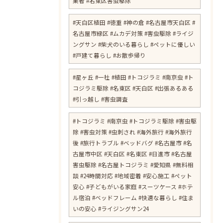
業者 #名東区害虫駆除
#天白区植田 #徳重 #神の倉 #名古屋市天白区 #
名古屋市緑区 #ムカデ対策 #害虫駆除 #ライジ
ングサン #柴犬のいる暮らし #ペットに優しい
#戸建て暮らし #お散歩帰り
#星ヶ丘 #一社 #植田 #トコジラミ #南京虫 #ト
コジラミ駆除 #名東区 #天白区 #出張あるある
#引っ越し #害虫調査
#トコジラミ #南京虫 #トコジラミ駆除 #害虫駆
除 #害虫対策 #虫刺され #海外旅行 #海外旅行
後 #旅行トラブル #ベッドバグ #名古屋市 #名
古屋市中区 #天白区 #名東区 #日進市 #名古屋
害虫駆除 #名古屋トコジラミ #愛知県 #無料相
談 #24時間対応 #地域密着 #安心施工 #ペット
安心 #子どもがいる家庭 #スーツケース #ホテ
ル宿泊 #ベッドフレーム #快適な暮らし #住ま
いの安心 #ライジングサン24