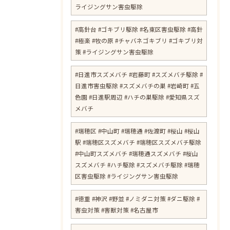
ライジングサン害虫駆除
#高針台 #ゴキブリ駆除 #名東区害虫駆除 #高針
#極楽 #牧の原 #チャバネゴキブリ #ゴキブリ対
策 #ライジングサン害虫駆除
#日進市スズメバチ #岩藤町 #スズメバチ駆除 #
日進市害虫駆除 #スズメバチの巣 #岩崎町 #五
色園 #日進駅周辺 #ハチの巣駆除 #愛知県スズ
メバチ
#瑞穂区 #中山町 #瑞穂通 #佐渡町 #桜山 #桜山
駅 #瑞穂区スズメバチ #瑞穂区スズメバチ駆除
#中山町スズメバチ #瑞穂通スズメバチ #桜山
スズメバチ #ハチ駆除 #スズメバチ駆除 #瑞穂
区害虫駆除 #ライジングサン害虫駆除
#徳重 #神沢 #野並 #ノミダニ対策 #ダニ駆除 #
害虫対策 #害獣対策 #名古屋市