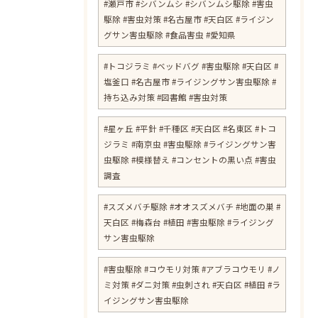
#瀬戸市 #シバンムシ #シバンムシ駆除 #害虫
駆除 #害虫対策 #名古屋市 #天白区 #ライジン
グサン害虫駆除 #食品害虫 #愛知県
#トコジラミ #ベッドバグ #害虫駆除 #天白区 #
塩釜口 #名古屋市 #ライジングサン害虫駆除 #
持ち込み対策 #図書館 #害虫対策
​#星ヶ丘 #平針 #千種区 #天白区 #名東区 #トコ
ジラミ #南京虫 #害虫駆除 #ライジングサン害
虫駆除 #模様替え #コンセントの黒い点 #害虫
調査
#スズメバチ駆除 #オオスズメバチ #地面の巣 #
天白区 #梅森台 #植田 #害虫駆除 #ライジング
サン害虫駆除
#害虫駆除 #コウモリ対策 #アブラコウモリ #ノ
ミ対策 #ダニ対策 #虫刺され #天白区 #植田 #ラ
イジングサン害虫駆除