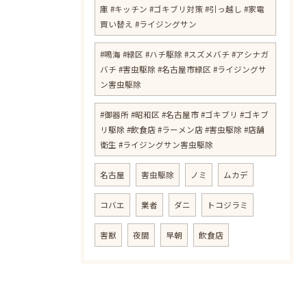
庫 #キッチン #ゴキブリ対策 #引っ越し #家電
買い替え #ライジングサン
#鳴海 #緑区 #ハチ駆除 #スズメバチ #アシナガ
バチ #害虫駆除 #名古屋市緑区 #ライジングサ
ン害虫駆除
#御器所 #昭和区 #名古屋市 #ゴキブリ #ゴキブ
リ駆除 #飲食店 #ラーメン店 #害虫駆除 #店舗
衛生 #ライジングサン害虫駆除
名古屋
害虫駆除
ノミ
ムカデ
コバエ
業者
ダニ
トコジラミ
害獣
夜間
早朝
飲食店