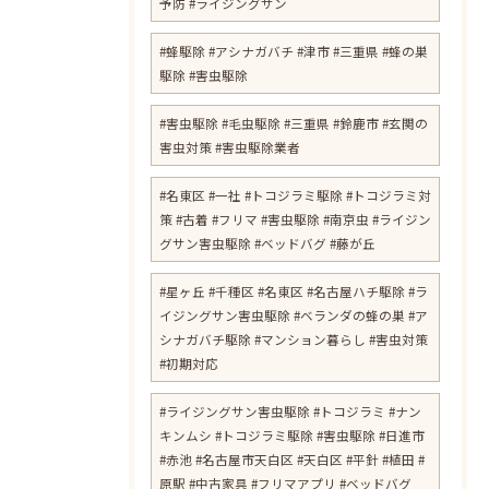
予防 #ライジングサン
#蜂駆除 #アシナガバチ #津市 #三重県 #蜂の巣
駆除 #害虫駆除
#害虫駆除 #毛虫駆除 #三重県 #鈴鹿市 #玄関の
害虫対策 #害虫駆除業者
#名東区 #一社 #トコジラミ駆除 #トコジラミ対
策 #古着 #フリマ #害虫駆除 #南京虫 #ライジン
グサン害虫駆除 #ベッドバグ #藤が丘
#星ヶ丘 #千種区 #名東区 #名古屋ハチ駆除 #ラ
イジングサン害虫駆除 #ベランダの蜂の巣 #ア
シナガバチ駆除 #マンション暮らし #害虫対策
#初期対応
#ライジングサン害虫駆除 #トコジラミ #ナン
キンムシ #トコジラミ駆除 #害虫駆除 #日進市
#赤池 #名古屋市天白区 #天白区 #平針 #植田 #
原駅 #中古家具 #フリマアプリ #ベッドバグ