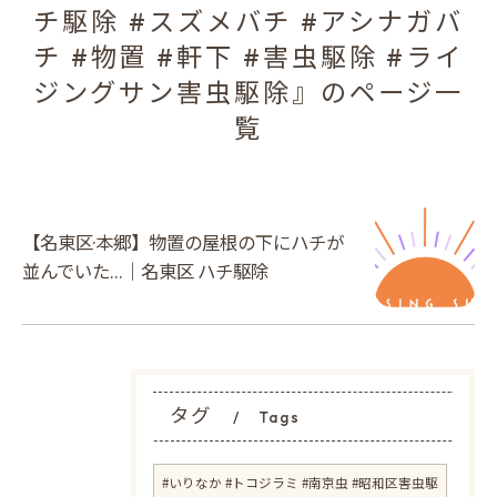
チ駆除 #スズメバチ #アシナガバ
チ #物置 #軒下 #害虫駆除 #ライ
ジングサン害虫駆除』のページ一
覧
【名東区·本郷】物置の屋根の下にハチが
並んでいた…｜名東区 ハチ駆除
タグ
Tags
#いりなか #トコジラミ #南京虫 #昭和区害虫駆