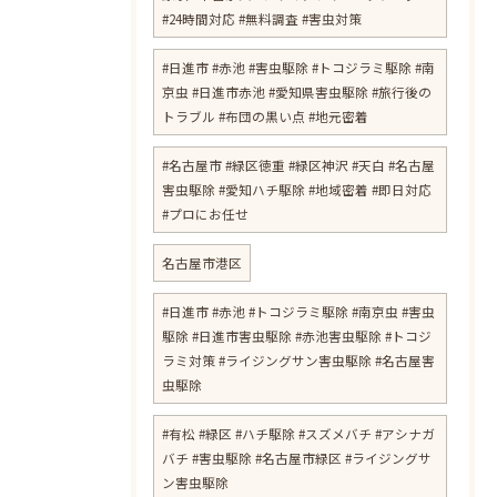
#24時間対応 #無料調査 #害虫対策
​#日進市 #赤池 #害虫駆除 #トコジラミ駆除 #南
京虫 #日進市赤池 #愛知県害虫駆除 #旅行後の
トラブル #布団の黒い点 #地元密着
#名古屋市 #緑区徳重 #緑区神沢 #天白 #名古屋
害虫駆除 #愛知ハチ駆除 #地域密着 #即日対応
#プロにお任せ
名古屋市港区
#日進市 #赤池 #トコジラミ駆除 #南京虫 #害虫
駆除 #日進市害虫駆除 #赤池害虫駆除 #トコジ
ラミ対策 #ライジングサン害虫駆除 #名古屋害
虫駆除
#有松 #緑区 #ハチ駆除 #スズメバチ #アシナガ
バチ #害虫駆除 #名古屋市緑区 #ライジングサ
ン害虫駆除