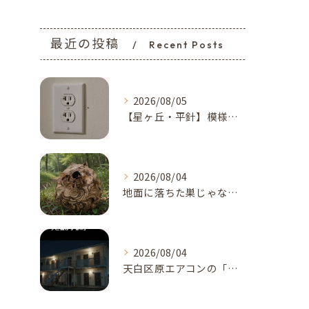
最近の投稿
Recent Posts
2026/08/05
【星ヶ丘・平針】模様替えで気付いた…コンセントの「消えない黒い点」｜トコジラミのサインかもしれません
2026/08/04
地面に落ちた巣じゃない！？地面、土の中に作られたスズメバチの巣に要注意【名古屋市天白区・梅森台周辺】
2026/08/04
天白区原エアコンの「カサカサ音」に注意！アブラコウモリが招く...