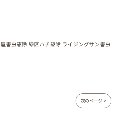
 名古屋害虫駆除 緑区ハチ駆除 ライジングサン害虫
次のページ >