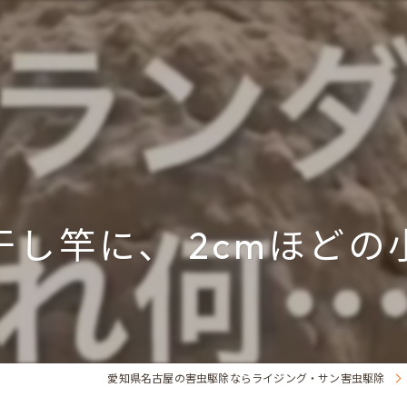
し竿に、 2cmほど
愛知県名古屋の害虫駆除ならライジング・サン害虫駆除