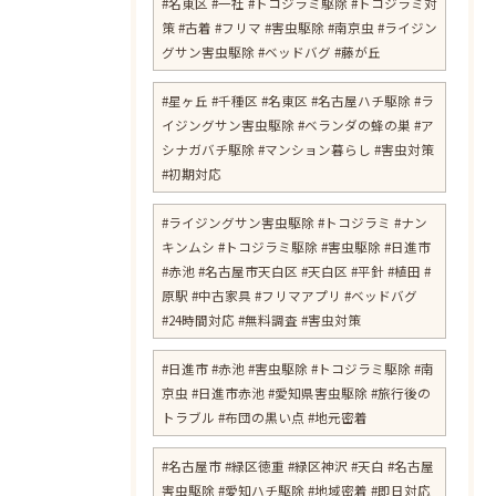
#名東区 #一社 #トコジラミ駆除 #トコジラミ対
策 #古着 #フリマ #害虫駆除 #南京虫 #ライジン
グサン害虫駆除 #ベッドバグ #藤が丘
#星ヶ丘 #千種区 #名東区 #名古屋ハチ駆除 #ラ
イジングサン害虫駆除 #ベランダの蜂の巣 #ア
シナガバチ駆除 #マンション暮らし #害虫対策
#初期対応
#ライジングサン害虫駆除 #トコジラミ #ナン
キンムシ #トコジラミ駆除 #害虫駆除 #日進市
#赤池 #名古屋市天白区 #天白区 #平針 #植田 #
原駅 #中古家具 #フリマアプリ #ベッドバグ
#24時間対応 #無料調査 #害虫対策
​#日進市 #赤池 #害虫駆除 #トコジラミ駆除 #南
京虫 #日進市赤池 #愛知県害虫駆除 #旅行後の
トラブル #布団の黒い点 #地元密着
#名古屋市 #緑区徳重 #緑区神沢 #天白 #名古屋
害虫駆除 #愛知ハチ駆除 #地域密着 #即日対応