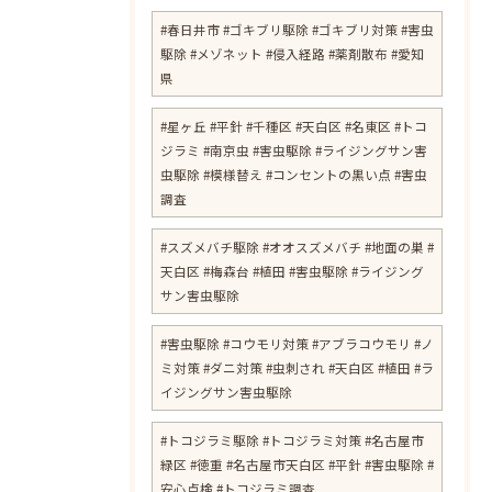
#春日井市 #ゴキブリ駆除 #ゴキブリ対策 #害虫
駆除 #メゾネット #侵入経路 #薬剤散布 #愛知
県
​#星ヶ丘 #平針 #千種区 #天白区 #名東区 #トコ
ジラミ #南京虫 #害虫駆除 #ライジングサン害
虫駆除 #模様替え #コンセントの黒い点 #害虫
調査
#スズメバチ駆除 #オオスズメバチ #地面の巣 #
天白区 #梅森台 #植田 #害虫駆除 #ライジング
サン害虫駆除
#害虫駆除 #コウモリ対策 #アブラコウモリ #ノ
ミ対策 #ダニ対策 #虫刺され #天白区 #植田 #ラ
イジングサン害虫駆除
#トコジラミ駆除 #トコジラミ対策 #名古屋市
緑区 #徳重 #名古屋市天白区 #平針 #害虫駆除 #
安心点検 #トコジラミ調査