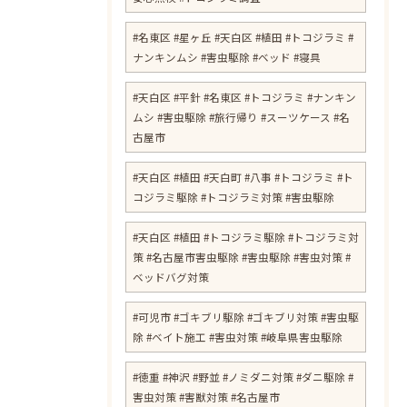
#名東区 #星ヶ丘 #天白区 #植田 #トコジラミ #
ナンキンムシ #害虫駆除 #ベッド #寝具
#天白区 #平針 #名東区 #トコジラミ #ナンキン
ムシ #害虫駆除 #旅行帰り #スーツケース #名
古屋市
#天白区 #植田 #天白町 #八事 #トコジラミ #ト
コジラミ駆除 #トコジラミ対策 #害虫駆除
#天白区 #植田 #トコジラミ駆除 #トコジラミ対
策 #名古屋市害虫駆除 #害虫駆除 #害虫対策 #
ベッドバグ対策
#可児市 #ゴキブリ駆除 #ゴキブリ対策 #害虫駆
お問い合わせはこちら
除 #ベイト施工 #害虫対策 #岐阜県害虫駆除
#徳重 #神沢 #野並 #ノミダニ対策 #ダニ駆除 #
害虫対策 #害獣対策 #名古屋市