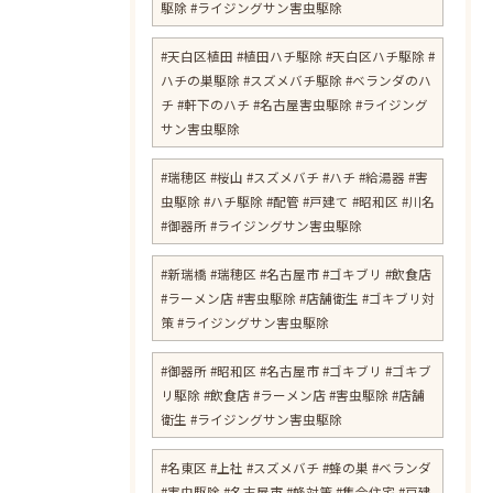
駆除 #ライジングサン害虫駆除
#天白区植田 #植田ハチ駆除 #天白区ハチ駆除 #
ハチの巣駆除 #スズメバチ駆除 #ベランダのハ
チ #軒下のハチ #名古屋害虫駆除 #ライジング
サン害虫駆除
#瑞穂区 #桜山 #スズメバチ #ハチ #給湯器 #害
虫駆除 #ハチ駆除 #配管 #戸建て #昭和区 #川名
#御器所 #ライジングサン害虫駆除
#新瑞橋 #瑞穂区 #名古屋市 #ゴキブリ #飲食店
#ラーメン店 #害虫駆除 #店舗衛生 #ゴキブリ対
策 #ライジングサン害虫駆除
#御器所 #昭和区 #名古屋市 #ゴキブリ #ゴキブ
リ駆除 #飲食店 #ラーメン店 #害虫駆除 #店舗
衛生 #ライジングサン害虫駆除
#名東区 #上社 #スズメバチ #蜂の巣 #ベランダ
#害虫駆除 #名古屋市 #蜂対策 #集合住宅 #戸建