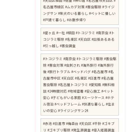
#天白区植田 #徳重 #神の倉 #名古屋市天白区 #
名古屋市緑区 #ムカデ対策 #害虫駆除 #ライジ
ングサン #柴犬のいる暮らし #ペットに優しい
#戸建て暮らし #お散歩帰り
#星ヶ丘 #一社 #植田 #トコジラミ #南京虫 #ト
コジラミ駆除 #名東区 #天白区 #出張あるある
#引っ越し #害虫調査
#トコジラミ #南京虫 #トコジラミ駆除 #害虫駆
除 #害虫対策 #虫刺され #海外旅行 #海外旅行
後 #旅行トラブル #ベッドバグ #名古屋市 #名
古屋市中区 #天白区 #名東区 #日進市 #名古屋
害虫駆除 #名古屋トコジラミ #愛知県 #無料相
談 #24時間対応 #地域密着 #安心施工 #ペット
安心 #子どもがいる家庭 #スーツケース #ホテ
ル宿泊 #ベッドフレーム #快適な暮らし #住ま
いの安心 #ライジングサン24
#赤池 #日進市 #梅森台 #天白区 #平針 #ゴキブ
リ #ゴキブリ駆除 #発生源調査 #侵入経路調査