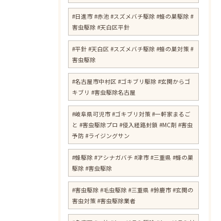
#日進市 #赤池 #スズメバチ駆除 #蜂の巣駆除 #
害虫駆除 #天白区平針
#平針 #天白区 #スズメバチ駆除 #蜂の巣対策 #
害虫駆除
#名古屋市中村区 #ゴキブリ駆除 #玄関からゴ
キブリ #害虫駆除名古屋
#岐阜県可児市 #ゴキブリ対策 #一軒家まるご
と #害虫駆除プロ #侵入経路封鎖 #MC剤 #害虫
予防 #ライジングサン
#蜂駆除 #アシナガバチ #津市 #三重県 #蜂の巣
駆除 #害虫駆除
#害虫駆除 #毛虫駆除 #三重県 #鈴鹿市 #玄関の
害虫対策 #害虫駆除業者