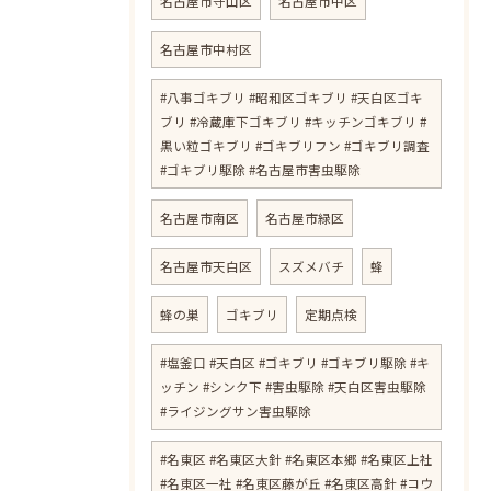
名古屋市守山区
名古屋市中区
名古屋市中村区
#八事ゴキブリ #昭和区ゴキブリ #天白区ゴキ
ブリ #冷蔵庫下ゴキブリ #キッチンゴキブリ #
黒い粒ゴキブリ #ゴキブリフン #ゴキブリ調査
#ゴキブリ駆除 #名古屋市害虫駆除
名古屋市南区
名古屋市緑区
名古屋市天白区
スズメバチ
蜂
蜂の巣
ゴキブリ
定期点検
#塩釜口 #天白区 #ゴキブリ #ゴキブリ駆除 #キ
ッチン #シンク下 #害虫駆除 #天白区害虫駆除
#ライジングサン害虫駆除
#名東区 #名東区大針 #名東区本郷 #名東区上社
#名東区一社 #名東区藤が丘 #名東区高針 #コウ