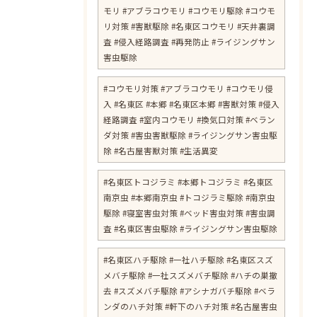
モリ #アブラコウモリ #コウモリ駆除 #コウモ
リ対策 #害獣駆除 #名東区コウモリ #天井裏調
査 #侵入経路調査 #再発防止 #ライジングサン
害虫駆除
#コウモリ対策 #アブラコウモリ #コウモリ侵
入 #名東区 #本郷 #名東区本郷 #害獣対策 #侵入
経路調査 #室内コウモリ #換気口対策 #ベラン
ダ対策 #害虫害獣駆除 #ライジングサン害虫駆
除 #名古屋害獣対策 #生活異変
#名東区トコジラミ #本郷トコジラミ #名東区
南京虫 #本郷南京虫 #トコジラミ駆除 #南京虫
駆除 #寝室害虫対策 #ベッド害虫対策 #害虫調
査 #名東区害虫駆除 #ライジングサン害虫駆除
#名東区ハチ駆除 #一社ハチ駆除 #名東区スズ
メバチ駆除 #一社スズメバチ駆除 #ハチの巣撤
去 #スズメバチ駆除 #アシナガバチ駆除 #ベラ
ンダのハチ対策 #軒下のハチ対策 #名古屋害虫