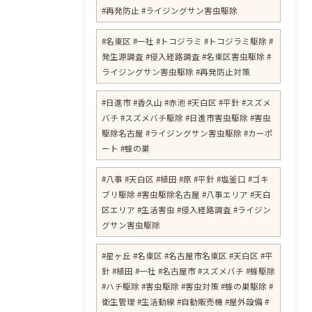
#再発防止 #ライジングサン害虫駆除
#名東区 #一社 #トコジラミ #トコジラミ駆除 #
発生源調査 #侵入経路調査 #名東区害虫駆除 #
ライジングサン害虫駆除 #再発防止対策
#日進市 #香久山 #赤池 #天白区 #平針 #スズメ
バチ #スズメバチ駆除 #日進市害虫駆除 #害虫
駆除名古屋 #ライジングサン害虫駆除 #カーポ
ート #蜂の巣
#八事 #天白区 #植田 #原 #平針 #塩釜口 #ゴキ
ブリ駆除 #害虫駆除名古屋 #八事エリア #天白
区エリア #生活害虫 #侵入経路調査 #ライジン
グサン害虫駆除
#星ヶ丘 #名東区 #名古屋市名東区 #天白区 #平
針 #植田 #一社 #名古屋市 #スズメバチ #蜂駆除
#ハチ駆除 #害虫駆除 #害虫対策 #蜂の巣駆除 #
衛生管理 #生活動線 #自動販売機 #屋外設備 #