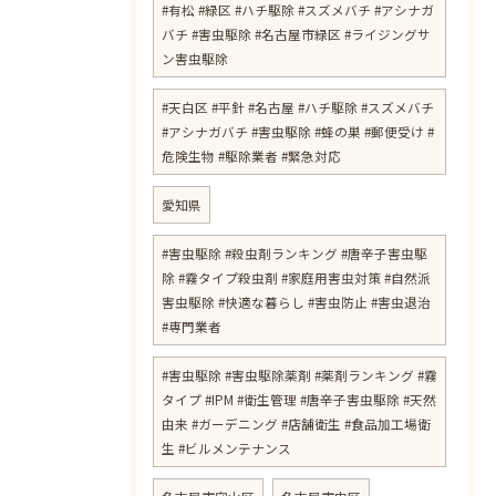
#有松 #緑区 #ハチ駆除 #スズメバチ #アシナガ
バチ #害虫駆除 #名古屋市緑区 #ライジングサ
ン害虫駆除
#天白区 #平針 #名古屋 #ハチ駆除 #スズメバチ
#アシナガバチ #害虫駆除 #蜂の巣 #郵便受け #
危険生物 #駆除業者 #緊急対応
愛知県
#害虫駆除 #殺虫剤ランキング #唐辛子害虫駆
除 #霧タイプ殺虫剤 #家庭用害虫対策 #自然派
害虫駆除 #快適な暮らし #害虫防止 #害虫退治
#専門業者
#害虫駆除 #害虫駆除薬剤 #薬剤ランキング #霧
タイプ #IPM #衛生管理 #唐辛子害虫駆除 #天然
由来 #ガーデニング #店舗衛生 #食品加工場衛
生 #ビルメンテナンス