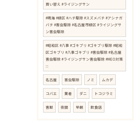
買い替え #ライジングサン
#鳴海 #緑区 #ハチ駆除 #スズメバチ #アシナガ
バチ #害虫駆除 #名古屋市緑区 #ライジングサ
ン害虫駆除
#昭和区 #八事 #ゴキブリ #ゴキブリ駆除 #昭和
区ゴキブリ #八事ゴキブリ #害虫駆除 #名古屋
害虫駆除 #ライジングサン害虫駆除 #MEO対策
:::
名古屋
害虫駆除
ノミ
ムカデ
コバエ
業者
ダニ
トコジラミ
害獣
夜間
早朝
飲食店