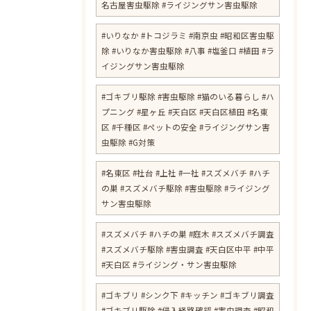
名古屋害虫駆除 #ライジングサン害虫駆除
#いりなか #トコジラミ #南京虫 #昭和区害虫駆
除 #いりなか害虫駆除 #八事 #塩釜口 #植田 #ラ
イジングサン害虫駆除
​#ゴキブリ駆除 #害虫駆除 #猫のいる暮らし #ハ
プニング #星ヶ丘 #天白区 #天白区植田 #名東
区 #千種区 #ペットの安全 #ライジングサン害
虫駆除 #G対策
#名東区 #社台 #上社 #一社 #スズメバチ #ハチ
の巣 #スズメバチ駆除 #害虫駆除 #ライジング
サン害虫駆除
#スズメバチ #ハチの巣 #庭木 #スズメバチ調査
#スズメバチ駆除 #害虫調査 #天白区中平 #中平
#天白区 #ライジング・サン害虫駆除
#ゴキブリ #シンク下 #キッチン #ゴキブリ調査
#ゴキブリ駆除 #侵入経路確認 #害虫調査 #昭和