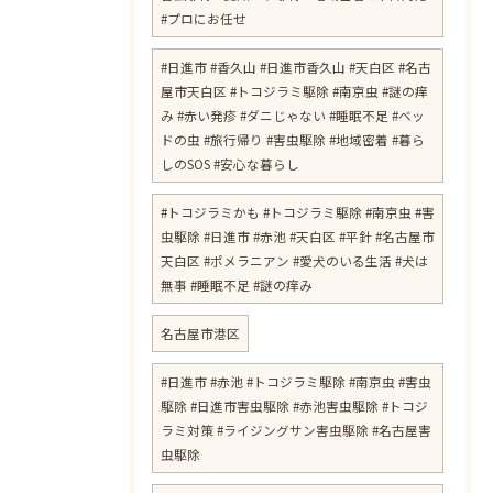
#プロにお任せ
​#日進市 #香久山 #日進市香久山 #天白区 #名古
屋市天白区 #トコジラミ駆除 #南京虫 #謎の痒
み #赤い発疹 #ダニじゃない #睡眠不足 #ベッ
ドの虫 #旅行帰り #害虫駆除 #地域密着 #暮ら
しのSOS #安心な暮らし
​#トコジラミかも #トコジラミ駆除 #南京虫 #害
虫駆除 #日進市 #赤池 #天白区 #平針 #名古屋市
天白区 #ポメラニアン #愛犬のいる生活 #犬は
無事 #睡眠不足 #謎の痒み
名古屋市港区
#日進市 #赤池 #トコジラミ駆除 #南京虫 #害虫
駆除 #日進市害虫駆除 #赤池害虫駆除 #トコジ
ラミ対策 #ライジングサン害虫駆除 #名古屋害
虫駆除