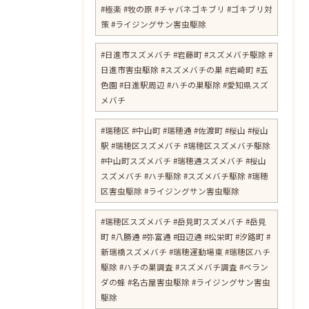
#極楽 #牧の原 #チャバネゴキブリ #ゴキブリ対
策 #ライジングサン害虫駆除
#日進市スズメバチ #岩藤町 #スズメバチ駆除 #
日進市害虫駆除 #スズメバチの巣 #岩崎町 #五
色園 #日進駅周辺 #ハチの巣駆除 #愛知県スズ
メバチ
#瑞穂区 #中山町 #瑞穂通 #佐渡町 #桜山 #桜山
駅 #瑞穂区スズメバチ #瑞穂区スズメバチ駆除
#中山町スズメバチ #瑞穂通スズメバチ #桜山
スズメバチ #ハチ駆除 #スズメバチ駆除 #瑞穂
区害虫駆除 #ライジングサン害虫駆除
#瑞穂区スズメバチ #岳見町スズメバチ #岳見
町 #八勝通 #弥富通 #田辺通 #松栄町 #汐路町 #
新瑞橋スズメバチ #瑞穂運動場東 #瑞穂区ハチ
駆除 #ハチの巣調査 #スズメバチ調査 #ベラン
ダの蜂 #名古屋害虫駆除 #ライジングサン害虫
駆除