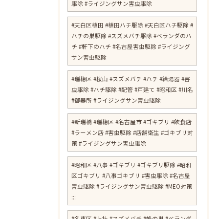
駆除 #ライジングサン害虫駆除
#天白区植田 #植田ハチ駆除 #天白区ハチ駆除 #
ハチの巣駆除 #スズメバチ駆除 #ベランダのハ
チ #軒下のハチ #名古屋害虫駆除 #ライジング
サン害虫駆除
#瑞穂区 #桜山 #スズメバチ #ハチ #給湯器 #害
虫駆除 #ハチ駆除 #配管 #戸建て #昭和区 #川名
#御器所 #ライジングサン害虫駆除
#新瑞橋 #瑞穂区 #名古屋市 #ゴキブリ #飲食店
#ラーメン店 #害虫駆除 #店舗衛生 #ゴキブリ対
策 #ライジングサン害虫駆除
#昭和区 #八事 #ゴキブリ #ゴキブリ駆除 #昭和
区ゴキブリ #八事ゴキブリ #害虫駆除 #名古屋
害虫駆除 #ライジングサン害虫駆除 #MEO対策
:::
#名東区 #上社 #スズメバチ #蜂の巣 #ベランダ