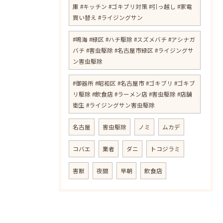
庫 #キッチン #ゴキブリ対策 #引っ越し #家電
買い替え #ライジングサン
#鳴海 #緑区 #ハチ駆除 #スズメバチ #アシナガ
バチ #害虫駆除 #名古屋市緑区 #ライジングサ
ン害虫駆除
#御器所 #昭和区 #名古屋市 #ゴキブリ #ゴキブ
リ駆除 #飲食店 #ラーメン店 #害虫駆除 #店舗
衛生 #ライジングサン害虫駆除
名古屋
害虫駆除
ノミ
ムカデ
コバエ
業者
ダニ
トコジラミ
害獣
夜間
早朝
飲食店