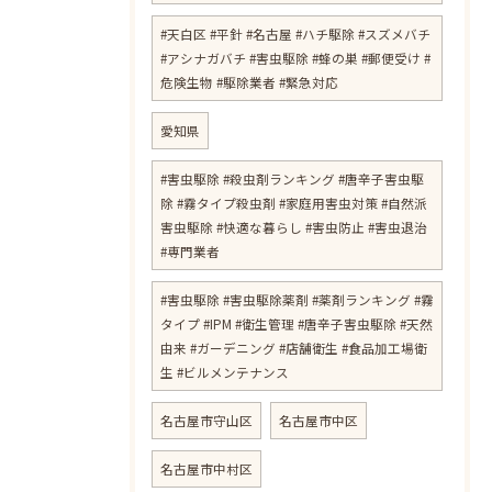
#天白区 #平針 #名古屋 #ハチ駆除 #スズメバチ
#アシナガバチ #害虫駆除 #蜂の巣 #郵便受け #
危険生物 #駆除業者 #緊急対応
愛知県
#害虫駆除 #殺虫剤ランキング #唐辛子害虫駆
除 #霧タイプ殺虫剤 #家庭用害虫対策 #自然派
害虫駆除 #快適な暮らし #害虫防止 #害虫退治
#専門業者
#害虫駆除 #害虫駆除薬剤 #薬剤ランキング #霧
タイプ #IPM #衛生管理 #唐辛子害虫駆除 #天然
由来 #ガーデニング #店舗衛生 #食品加工場衛
生 #ビルメンテナンス
名古屋市守山区
名古屋市中区
名古屋市中村区