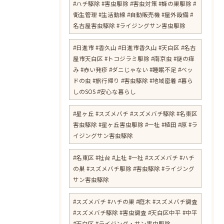
#ハチ駆除 #害虫駆除 #害虫対策 #蜂の巣駆除 #
衛生管理 #生活動線 #自動販売機 #屋外設備 #
名古屋害虫駆除 #ライジングサン害虫駆除
​#日進市 #香久山 #日進市香久山 #天白区 #名古
屋市天白区 #トコジラミ駆除 #南京虫 #謎の痒
み #赤い発疹 #ダニじゃない #睡眠不足 #ベッ
ドの虫 #旅行帰り #害虫駆除 #地域密着 #暮ら
しのSOS #安心な暮らし
#星ヶ丘 #スズメバチ #スズメバチ駆除 #名東区
害虫駆除 #星ヶ丘害虫駆除 #一社 #植田 #原 #ラ
イジングサン害虫駆除
#名東区 #社台 #上社 #一社 #スズメバチ #ハチ
の巣 #スズメバチ駆除 #害虫駆除 #ライジング
サン害虫駆除
#スズメバチ #ハチの巣 #庭木 #スズメバチ調査
#スズメバチ駆除 #害虫調査 #天白区中平 #中平
#天白区 #ライジング・サン害虫駆除