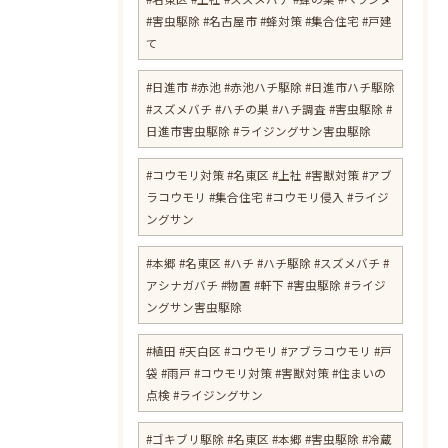
#害虫駆除 #名古屋市 #蜂対策 #集合住宅 #戸建
て
#日進市 #赤池 #赤池ハチ駆除 #日進市ハチ駆除
#スズメバチ #ハチの巣 #ハチ調査 #害虫駆除 #
日進市害虫駆除 #ライジングサン害虫駆除
#コウモリ対策 #名東区 #上社 #害獣対策 #アブ
ラコウモリ #集合住宅 #コウモリ侵入 #ライジ
ングサン
#本郷 #名東区 #ハチ #ハチ駆除 #スズメバチ #
アシナガバチ #物置 #軒下 #害虫駆除 #ライジ
ングサン害虫駆除
#植田 #天白区 #コウモリ #アブラコウモリ #戸
袋 #雨戸 #コウモリ対策 #害獣対策 #住まいの
点検 #ライジングサン
#ゴキブリ駆除 #名東区 #本郷 #害虫駆除 #冷蔵