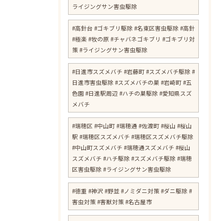
ライジングサン害虫駆除
#高針台 #ゴキブリ駆除 #名東区害虫駆除 #高針
#極楽 #牧の原 #チャバネゴキブリ #ゴキブリ対
策 #ライジングサン害虫駆除
#日進市スズメバチ #岩藤町 #スズメバチ駆除 #
日進市害虫駆除 #スズメバチの巣 #岩崎町 #五
色園 #日進駅周辺 #ハチの巣駆除 #愛知県スズ
メバチ
#瑞穂区 #中山町 #瑞穂通 #佐渡町 #桜山 #桜山
駅 #瑞穂区スズメバチ #瑞穂区スズメバチ駆除
#中山町スズメバチ #瑞穂通スズメバチ #桜山
スズメバチ #ハチ駆除 #スズメバチ駆除 #瑞穂
区害虫駆除 #ライジングサン害虫駆除
#徳重 #神沢 #野並 #ノミダニ対策 #ダニ駆除 #
害虫対策 #害獣対策 #名古屋市