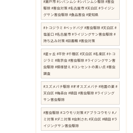
#瀬戸市 #シバンムシ #シバンムシ駆除 #害虫
駆除 #害虫対策 #名古屋市 #天白区 #ライジン
グサン害虫駆除 #食品害虫 #愛知県
#トコジラミ #ベッドバグ #害虫駆除 #天白区 #
塩釜口 #名古屋市 #ライジングサン害虫駆除 #
持ち込み対策 #図書館 #害虫対策
​#星ヶ丘 #平針 #千種区 #天白区 #名東区 #トコ
ジラミ #南京虫 #害虫駆除 #ライジングサン害
虫駆除 #模様替え #コンセントの黒い点 #害虫
調査
#スズメバチ駆除 #オオスズメバチ #地面の巣 #
天白区 #梅森台 #植田 #害虫駆除 #ライジング
サン害虫駆除
#害虫駆除 #コウモリ対策 #アブラコウモリ #ノ
ミ対策 #ダニ対策 #虫刺され #天白区 #植田 #ラ
イジングサン害虫駆除