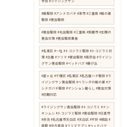
予防 #ライジングサン
#蜂駆除 #アシナガバチ #津市 #三重県 #蜂の巣
駆除 #害虫駆除
#害虫駆除 #毛虫駆除 #三重県 #鈴鹿市 #玄関の
害虫対策 #害虫駆除業者
#名東区 #一社 #トコジラミ駆除 #トコジラミ対
策 #古着 #フリマ #害虫駆除 #南京虫 #ライジン
グサン害虫駆除 #ベッドバグ #藤が丘
#星ヶ丘 #千種区 #名東区 #名古屋ハチ駆除 #ラ
イジングサン害虫駆除 #ベランダの蜂の巣 #ア
シナガバチ駆除 #マンション暮らし #害虫対策
#初期対応
#ライジングサン害虫駆除 #トコジラミ #ナン
キンムシ #トコジラミ駆除 #害虫駆除 #日進市
#赤池 #名古屋市天白区 #天白区 #平針 #植田 #
原駅 #中古家具 #フリマアプリ #ベッドバグ