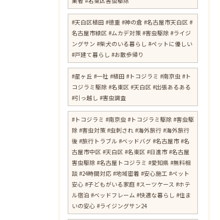
業者 #名東区害虫駆除
#天白区植田 #徳重 #神の倉 #名古屋市天白区 #
名古屋市緑区 #ムカデ対策 #害虫駆除 #ライジ
ングサン #柴犬のいる暮らし #ペットに優しい
#戸建て暮らし #お散歩帰り
#星ヶ丘 #一社 #植田 #トコジラミ #南京虫 #ト
コジラミ駆除 #名東区 #天白区 #出張あるある
#引っ越し #害虫調査
#トコジラミ #南京虫 #トコジラミ駆除 #害虫駆
除 #害虫対策 #虫刺され #海外旅行 #海外旅行
後 #旅行トラブル #ベッドバグ #名古屋市 #名
古屋市中区 #天白区 #名東区 #日進市 #名古屋
害虫駆除 #名古屋トコジラミ #愛知県 #無料相
談 #24時間対応 #地域密着 #安心施工 #ペット
安心 #子どもがいる家庭 #スーツケース #ホテ
ル宿泊 #ベッドフレーム #快適な暮らし #住ま
いの安心 #ライジングサン24