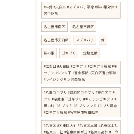
#平針 #天白区 #スズメバチ駆除 #蜂の巣対策 #
害虫駆除
名古屋市南区
名古屋市緑区
名古屋市天白区
スズメバチ
蜂
蜂の巣
ゴキブリ
定期点検
#塩釜口 #天白区 #ゴキブリ #ゴキブリ駆除 #キ
ッチン #シンク下 #害虫駆除 #天白区害虫駆除
#ライジングサン害虫駆除
#八事ゴキブリ #昭和区ゴキブリ #天白区ゴキ
ブリ #冷蔵庫下ゴキブリ #キッチンゴキブリ #
黒い粒ゴキブリ #ゴキブリフン #ゴキブリ調査
#ゴキブリ駆除 #名古屋市害虫駆除
#名東区 #名東区大針 #名東区本郷 #名東区上社
#名東区一社 #名東区藤が丘 #名東区高針 #コウ