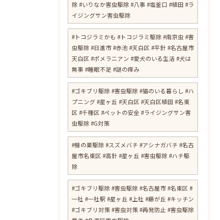
除 #いりなか害虫駆除 #八事 #塩釜口 #植田 #ラ
イジングサン害虫駆除
​#トコジラミかも #トコジラミ駆除 #南京虫 #害
虫駆除 #日進市 #赤池 #天白区 #平針 #名古屋市
天白区 #ポメラニアン #愛犬のいる生活 #犬は
無事 #睡眠不足 #謎の痒み
​#ゴキブリ駆除 #害虫駆除 #猫のいる暮らし #ハ
プニング #星ヶ丘 #天白区 #天白区植田 #名東
区 #千種区 #ペットの安全 #ライジングサン害
虫駆除 #G対策
#蜂の巣駆除 #スズメバチ #アシナガバチ #名古
屋市名東区 #高針 #星ヶ丘 #害虫駆除 #ハチ駆
除
#ゴキブリ駆除 #害虫駆除 #名古屋市 #名東区 #
一社 #一社駅 #星ヶ丘 #上社 #藤が丘 #キッチン
#ゴキブリ対策 #害虫対策 #再発防止 #害虫駆除