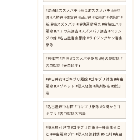
#瑞穂区スズメバチ #岳見町スズメバチ #岳見
町 #八勝通 #弥富通 #田辺通 #松栄町 #汐路町 #
新瑞橋スズメバチ #瑞穂運動場東 #瑞穂区ハチ
駆除 #ハチの巣調査 #スズメバチ調査 #ベラン
ダの蜂 #名古屋害虫駆除 #ライジングサン害虫
駆除
#日進市 #赤池 #スズメバチ駆除 #蜂の巣駆除 #
害虫駆除 #天白区平針
#春日井市 #ゴキブリ駆除 #ゴキブリ対策 #害虫
駆除 #メゾネット #侵入経路 #薬剤散布 #愛知
県
#名古屋市中村区 #ゴキブリ駆除 #玄関からゴ
キブリ #害虫駆除名古屋
お問い合わせはこちら
#岐阜県可児市 #ゴキブリ対策 #一軒家まるご
と #害虫駆除プロ #侵入経路封鎖 #MC剤 #害虫