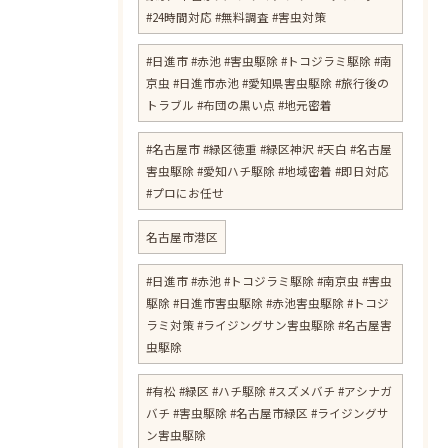
#24時間対応 #無料調査 #害虫対策
​#日進市 #赤池 #害虫駆除 #トコジラミ駆除 #南
京虫 #日進市赤池 #愛知県害虫駆除 #旅行後の
トラブル #布団の黒い点 #地元密着
#名古屋市 #緑区徳重 #緑区神沢 #天白 #名古屋
害虫駆除 #愛知ハチ駆除 #地域密着 #即日対応
#プロにお任せ
名古屋市港区
#日進市 #赤池 #トコジラミ駆除 #南京虫 #害虫
駆除 #日進市害虫駆除 #赤池害虫駆除 #トコジ
ラミ対策 #ライジングサン害虫駆除 #名古屋害
虫駆除
#有松 #緑区 #ハチ駆除 #スズメバチ #アシナガ
バチ #害虫駆除 #名古屋市緑区 #ライジングサ
ン害虫駆除