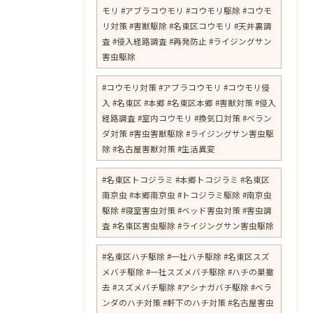
モリ #アブラコウモリ #コウモリ駆除 #コウモ
リ対策 #害獣駆除 #名東区コウモリ #天井裏調
査 #侵入経路調査 #再発防止 #ライジングサン
害虫駆除
#コウモリ対策 #アブラコウモリ #コウモリ侵
入 #名東区 #本郷 #名東区本郷 #害獣対策 #侵入
経路調査 #室内コウモリ #換気口対策 #ベラン
ダ対策 #害虫害獣駆除 #ライジングサン害虫駆
除 #名古屋害獣対策 #生活異変
#名東区トコジラミ #本郷トコジラミ #名東区
南京虫 #本郷南京虫 #トコジラミ駆除 #南京虫
駆除 #寝室害虫対策 #ベッド害虫対策 #害虫調
査 #名東区害虫駆除 #ライジングサン害虫駆除
#名東区ハチ駆除 #一社ハチ駆除 #名東区スズ
メバチ駆除 #一社スズメバチ駆除 #ハチの巣撤
去 #スズメバチ駆除 #アシナガバチ駆除 #ベラ
ンダのハチ対策 #軒下のハチ対策 #名古屋害虫