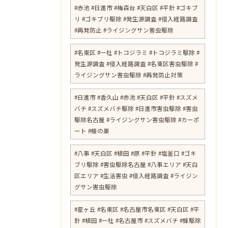
#赤池 #日進市 #梅森台 #天白区 #平針 #ゴキブ
リ #ゴキブリ駆除 #発生源調査 #侵入経路調査
#再発防止 #ライジングサン害虫駆除
#名東区 #一社 #トコジラミ #トコジラミ駆除 #
発生源調査 #侵入経路調査 #名東区害虫駆除 #
ライジングサン害虫駆除 #再発防止対策
#日進市 #香久山 #赤池 #天白区 #平針 #スズメ
バチ #スズメバチ駆除 #日進市害虫駆除 #害虫
駆除名古屋 #ライジングサン害虫駆除 #カーポ
ート #蜂の巣
#八事 #天白区 #植田 #原 #平針 #塩釜口 #ゴキ
ブリ駆除 #害虫駆除名古屋 #八事エリア #天白
区エリア #生活害虫 #侵入経路調査 #ライジン
グサン害虫駆除
#星ヶ丘 #名東区 #名古屋市名東区 #天白区 #平
針 #植田 #一社 #名古屋市 #スズメバチ #蜂駆除