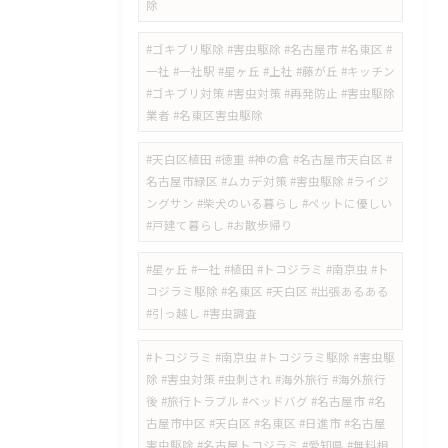
除
#ゴキブリ駆除 #害虫駆除 #名古屋市 #名東区 #
一社 #一社駅 #星ヶ丘 #上社 #藤が丘 #キッチン
#ゴキブリ対策 #害虫対策 #再発防止 #害虫駆除
業者 #名東区害虫駆除
#天白区植田 #徳重 #神の倉 #名古屋市天白区 #
名古屋市緑区 #ムカデ対策 #害虫駆除 #ライジ
ングサン #柴犬のいる暮らし #ペットに優しい
#戸建て暮らし #お散歩帰り
#星ヶ丘 #一社 #植田 #トコジラミ #南京虫 #ト
コジラミ駆除 #名東区 #天白区 #出張あるある
#引っ越し #害虫調査
#トコジラミ #南京虫 #トコジラミ駆除 #害虫駆
除 #害虫対策 #虫刺され #海外旅行 #海外旅行
後 #旅行トラブル #ベッドバグ #名古屋市 #名
古屋市中区 #天白区 #名東区 #日進市 #名古屋
害虫駆除 #名古屋トコジラミ #愛知県 #無料相