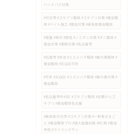
ベッドバグ対策
#可児市 #ゴキブリ駆除 #ゴキブリ対策 #害虫駆
除 #ベイト施工 #害虫対策 #岐阜県害虫駆除
#徳重 #神沢 #野並 #ノミダニ対策 #ダニ駆除 #
害虫対策 #害獣対策 #名古屋市
#日進市 #赤池 #スズメバチ駆除 #蜂の巣駆除 #
害虫駆除 #天白区平針
#平針 #天白区 #スズメバチ駆除 #蜂の巣対策 #
害虫駆除
#名古屋市中村区 #ゴキブリ駆除 #玄関からゴ
キブリ #害虫駆除名古屋
#岐阜県可児市 #ゴキブリ対策 #一軒家まるご
と #害虫駆除プロ #侵入経路封鎖 #MC剤 #害虫
予防 #ライジングサン