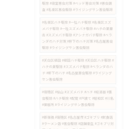
駆除 #寝室害虫対策 #ベッド害虫対策 #害虫調
査 #名東区害虫駆除 #ライジングサン害虫駆除
#名東区ハチ駆除 #一社ハチ駆除 #名東区スズ
メバチ駆除 #一社スズメバチ駆除 #ハチの巣撤
去 #スズメバチ駆除 #アシナガバチ駆除 #ベラ
ンダのハチ対策 #軒下のハチ対策 #名古屋害虫
駆除 #ライジングサン害虫駆除
#天白区植田 #植田ハチ駆除 #天白区ハチ駆除 #
ハチの巣駆除 #スズメバチ駆除 #ベランダのハ
チ #軒下のハチ #名古屋害虫駆除 #ライジング
サン害虫駆除
#瑞穂区 #桜山 #スズメバチ #ハチ #給湯器 #害
虫駆除 #ハチ駆除 #配管 #戸建て #昭和区 #川名
#御器所 #ライジングサン害虫駆除
#新瑞橋 #瑞穂区 #名古屋市 #ゴキブリ #飲食店
#ラーメン店 #害虫駆除 #店舗衛生 #ゴキブリ対