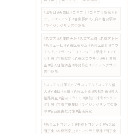
#塩釜口 #天白区 #ゴキブリ #ゴキブリ駆除 #キ
ッチン #シンク下 #害虫駆除 #天白区害虫駆除
#ライジングサン害虫駆除
#名東区 #名東区大針 #名東区本郷 #名東区上社
#名東区一社 #名東区藤が丘 #名東区高針 #コウ
モリ #アブラコウモリ #コウモリ駆除 #コウモ
リ対策 #害獣駆除 #名東区コウモリ #天井裏調
査 #侵入経路調査 #再発防止 #ライジングサン
害虫駆除
#コウモリ対策 #アブラコウモリ #コウモリ侵
入 #名東区 #本郷 #名東区本郷 #害獣対策 #侵入
経路調査 #室内コウモリ #換気口対策 #ベラン
ダ対策 #害虫害獣駆除 #ライジングサン害虫駆
除 #名古屋害獣対策 #生活異変
#名東区トコジラミ #本郷トコジラミ #名東区
南京虫 #本郷南京虫 #トコジラミ駆除 #南京虫