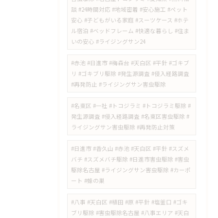
談 #24時間対応 #地域密着 #安心施工 #ペット
安心 #子どもがいる家庭 #スーツケース #ホテ
ル宿泊 #ベッドフレーム #快適な暮らし #住ま
いの安心 #ライジングサン24
#赤池 #日進市 #梅森台 #天白区 #平針 #ゴキブ
リ #ゴキブリ駆除 #発生源調査 #侵入経路調査
#再発防止 #ライジングサン害虫駆除
#名東区 #一社 #トコジラミ #トコジラミ駆除 #
発生源調査 #侵入経路調査 #名東区害虫駆除 #
ライジングサン害虫駆除 #再発防止対策
#日進市 #香久山 #赤池 #天白区 #平針 #スズメ
バチ #スズメバチ駆除 #日進市害虫駆除 #害虫
駆除名古屋 #ライジングサン害虫駆除 #カーポ
ート #蜂の巣
#八事 #天白区 #植田 #原 #平針 #塩釜口 #ゴキ
ブリ駆除 #害虫駆除名古屋 #八事エリア #天白