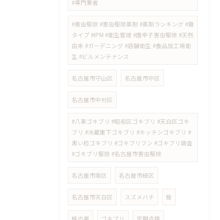
#専門業者
#害虫駆除 #害虫駆除薬剤 #薬剤ランキング #霧
タイプ #IPM #衛生管理 #唐辛子害虫駆除 #天然
由来 #ガーデニング #店舗衛生 #食品加工場衛
生 #ビルメンテナンス
名古屋市守山区
名古屋市中区
名古屋市中村区
#八事ゴキブリ #昭和区ゴキブリ #天白区ゴキ
ブリ #冷蔵庫下ゴキブリ #キッチンゴキブリ #
黒い粒ゴキブリ #ゴキブリフン #ゴキブリ調査
#ゴキブリ駆除 #名古屋市害虫駆除
名古屋市南区
名古屋市緑区
名古屋市天白区
スズメバチ
蜂
蜂の巣
ゴキブリ
定期点検