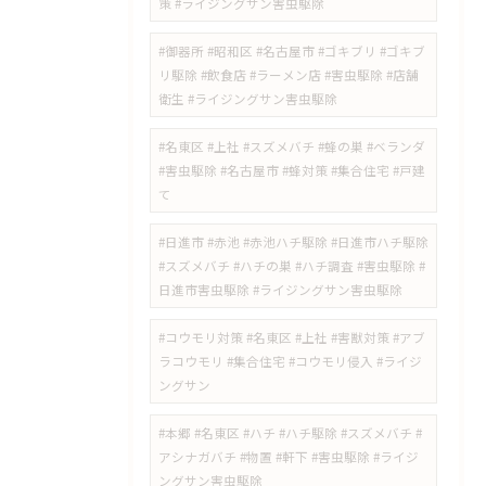
策 #ライジングサン害虫駆除
#御器所 #昭和区 #名古屋市 #ゴキブリ #ゴキブ
リ駆除 #飲食店 #ラーメン店 #害虫駆除 #店舗
衛生 #ライジングサン害虫駆除
#名東区 #上社 #スズメバチ #蜂の巣 #ベランダ
#害虫駆除 #名古屋市 #蜂対策 #集合住宅 #戸建
て
#日進市 #赤池 #赤池ハチ駆除 #日進市ハチ駆除
#スズメバチ #ハチの巣 #ハチ調査 #害虫駆除 #
日進市害虫駆除 #ライジングサン害虫駆除
#コウモリ対策 #名東区 #上社 #害獣対策 #アブ
ラコウモリ #集合住宅 #コウモリ侵入 #ライジ
ングサン
#本郷 #名東区 #ハチ #ハチ駆除 #スズメバチ #
アシナガバチ #物置 #軒下 #害虫駆除 #ライジ
ングサン害虫駆除