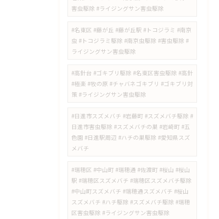
害虫駆除 #ライジングサン害虫駆除
#名東区 #藤が丘 #藤が丘駅 #トコジラミ #南京
虫 #トコジラミ駆除 #南京虫駆除 #害虫駆除 #
ライジングサン害虫駆除
#高針台 #ゴキブリ駆除 #名東区害虫駆除 #高針
#極楽 #牧の原 #チャバネゴキブリ #ゴキブリ対
策 #ライジングサン害虫駆除
#日進市スズメバチ #岩藤町 #スズメバチ駆除 #
日進市害虫駆除 #スズメバチの巣 #岩崎町 #五
色園 #日進駅周辺 #ハチの巣駆除 #愛知県スズ
メバチ
#瑞穂区 #中山町 #瑞穂通 #佐渡町 #桜山 #桜山
駅 #瑞穂区スズメバチ #瑞穂区スズメバチ駆除
#中山町スズメバチ #瑞穂通スズメバチ #桜山
スズメバチ #ハチ駆除 #スズメバチ駆除 #瑞穂
区害虫駆除 #ライジングサン害虫駆除