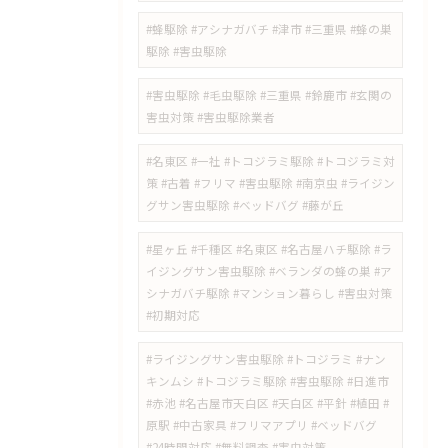
#蜂駆除 #アシナガバチ #津市 #三重県 #蜂の巣
駆除 #害虫駆除
#害虫駆除 #毛虫駆除 #三重県 #鈴鹿市 #玄関の
害虫対策 #害虫駆除業者
#名東区 #一社 #トコジラミ駆除 #トコジラミ対
策 #古着 #フリマ #害虫駆除 #南京虫 #ライジン
グサン害虫駆除 #ベッドバグ #藤が丘
#星ヶ丘 #千種区 #名東区 #名古屋ハチ駆除 #ラ
イジングサン害虫駆除 #ベランダの蜂の巣 #ア
シナガバチ駆除 #マンション暮らし #害虫対策
#初期対応
#ライジングサン害虫駆除 #トコジラミ #ナン
キンムシ #トコジラミ駆除 #害虫駆除 #日進市
#赤池 #名古屋市天白区 #天白区 #平針 #植田 #
原駅 #中古家具 #フリマアプリ #ベッドバグ
#24時間対応 #無料調査 #害虫対策