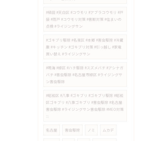
#植田 #天白区 #コウモリ #アブラコウモリ #戸
袋 #雨戸 #コウモリ対策 #害獣対策 #住まいの
点検 #ライジングサン
#ゴキブリ駆除 #名東区 #本郷 #害虫駆除 #冷蔵
庫 #キッチン #ゴキブリ対策 #引っ越し #家電
買い替え #ライジングサン
#鳴海 #緑区 #ハチ駆除 #スズメバチ #アシナガ
バチ #害虫駆除 #名古屋市緑区 #ライジングサ
ン害虫駆除
#昭和区 #八事 #ゴキブリ #ゴキブリ駆除 #昭和
区ゴキブリ #八事ゴキブリ #害虫駆除 #名古屋
害虫駆除 #ライジングサン害虫駆除 #MEO対策
:::
名古屋
害虫駆除
ノミ
ムカデ