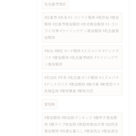
名古屋市港区
#日進市 #赤池 #トコジラミ駆除 #南京虫 #害虫
駆除 #日進市害虫駆除 #赤池害虫駆除 #トコジ
ラミ対策 #ライジングサン害虫駆除 #名古屋害
虫駆除
#有松 #緑区 #ハチ駆除 #スズメバチ #アシナガ
バチ #害虫駆除 #名古屋市緑区 #ライジングサ
ン害虫駆除
#天白区 #平針 #名古屋 #ハチ駆除 #スズメバチ
#アシナガバチ #害虫駆除 #蜂の巣 #郵便受け #
危険生物 #駆除業者 #緊急対応
愛知県
#害虫駆除 #殺虫剤ランキング #唐辛子害虫駆
除 #霧タイプ殺虫剤 #家庭用害虫対策 #自然派
害虫駆除 #快適な暮らし #害虫防止 #害虫退治