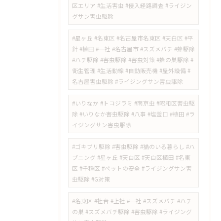
区エリア #生活害虫 #侵入経路調査 #ライジン
グサン害虫駆除
#星ヶ丘 #名東区 #名古屋市名東区 #天白区 #平
針 #植田 #一社 #名古屋市 #スズメバチ #蜂駆除
#ハチ駆除 #害虫駆除 #害虫対策 #蜂の巣駆除 #
衛生管理 #生活動線 #自動販売機 #屋外設備 #
名古屋害虫駆除 #ライジングサン害虫駆除
#いりなか #トコジラミ #南京虫 #昭和区害虫駆
除 #いりなか害虫駆除 #八事 #塩釜口 #植田 #ラ
イジングサン害虫駆除
​#ゴキブリ駆除 #害虫駆除 #猫のいる暮らし #ハ
プニング #星ヶ丘 #天白区 #天白区植田 #名東
区 #千種区 #ペットの安全 #ライジングサン害
虫駆除 #G対策
#名東区 #社台 #上社 #一社 #スズメバチ #ハチ
の巣 #スズメバチ駆除 #害虫駆除 #ライジング