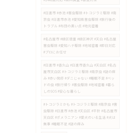
​#日進市 #赤池 #害虫駆除 #トコジラミ駆除 #南
京虫 #日進市赤池 #愛知県害虫駆除 #旅行後の
トラブル #布団の黒い点 #地元密着
#名古屋市 #緑区徳重 #緑区神沢 #天白 #名古屋
害虫駆除 #愛知ハチ駆除 #地域密着 #即日対応
#プロにお任せ
​#日進市 #香久山 #日進市香久山 #天白区 #名古
屋市天白区 #トコジラミ駆除 #南京虫 #謎の痒
み #赤い発疹 #ダニじゃない #睡眠不足 #ベッ
ドの虫 #旅行帰り #害虫駆除 #地域密着 #暮ら
しのSOS #安心な暮らし
​#トコジラミかも #トコジラミ駆除 #南京虫 #害
虫駆除 #日進市 #赤池 #天白区 #平針 #名古屋市
天白区 #ポメラニアン #愛犬のいる生活 #犬は
無事 #睡眠不足 #謎の痒み