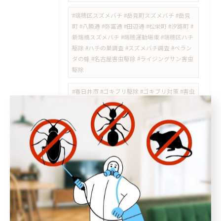
#瑞穂区スズメバチ #岳見町スズメバチ #岳見
町 #八勝通 #弥富通 #田辺通 #松栄町 #汐路町 #
新瑞橋スズメバチ #瑞穂運動場東 #瑞穂区ハチ
駆除 #ハチの巣調査 #スズメバチ調査 #ベラン
ダの蜂 #名古屋害虫駆除 #ライジングサン害虫
駆除
#春日井市 #ゴキブリ駆除 #ゴキブリ対策 #害虫
駆除 #メゾネット #侵入経路 #薬剤散布 #愛知
県
​#星ヶ丘 #平針 #千種区 #天白区 #名東区 #トコ
ジラミ #南京虫 #害虫駆除 #ライジングサン害
虫駆除 #模様替え #コンセントの黒い点 #害虫
調査
#スズメバチ駆除 #オオスズメバチ #地面の巣 #
天白区 #梅森台 #植田 #害虫駆除 #ライジング
サン害虫駆除