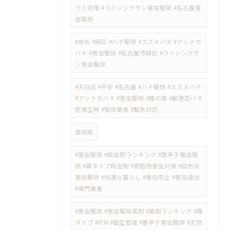
ラミ対策 #ライジングサン害虫駆除 #名古屋害
虫駆除
#有松 #緑区 #ハチ駆除 #スズメバチ #アシナガ
バチ #害虫駆除 #名古屋市緑区 #ライジングサ
ン害虫駆除
#天白区 #平針 #名古屋 #ハチ駆除 #スズメバチ
#アシナガバチ #害虫駆除 #蜂の巣 #郵便受け #
危険生物 #駆除業者 #緊急対応
愛知県
#害虫駆除 #殺虫剤ランキング #唐辛子害虫駆
除 #霧タイプ殺虫剤 #家庭用害虫対策 #自然派
害虫駆除 #快適な暮らし #害虫防止 #害虫退治
#専門業者
#害虫駆除 #害虫駆除薬剤 #薬剤ランキング #霧
タイプ #IPM #衛生管理 #唐辛子害虫駆除 #天然