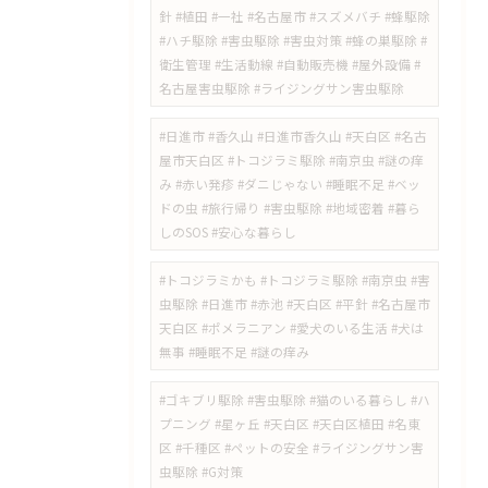
針 #植田 #一社 #名古屋市 #スズメバチ #蜂駆除
#ハチ駆除 #害虫駆除 #害虫対策 #蜂の巣駆除 #
衛生管理 #生活動線 #自動販売機 #屋外設備 #
名古屋害虫駆除 #ライジングサン害虫駆除
​#日進市 #香久山 #日進市香久山 #天白区 #名古
屋市天白区 #トコジラミ駆除 #南京虫 #謎の痒
み #赤い発疹 #ダニじゃない #睡眠不足 #ベッ
ドの虫 #旅行帰り #害虫駆除 #地域密着 #暮ら
しのSOS #安心な暮らし
​#トコジラミかも #トコジラミ駆除 #南京虫 #害
虫駆除 #日進市 #赤池 #天白区 #平針 #名古屋市
天白区 #ポメラニアン #愛犬のいる生活 #犬は
無事 #睡眠不足 #謎の痒み
​#ゴキブリ駆除 #害虫駆除 #猫のいる暮らし #ハ
プニング #星ヶ丘 #天白区 #天白区植田 #名東
区 #千種区 #ペットの安全 #ライジングサン害
虫駆除 #G対策