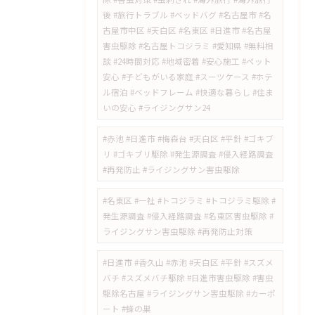
後 #旅行トラブル #ベッドバグ #名古屋市 #名
古屋市中区 #天白区 #名東区 #日進市 #名古屋
害虫駆除 #名古屋トコジラミ #愛知県 #無料相
談 #24時間対応 #地域密着 #安心施工 #ペット
安心 #子どもがいる家庭 #スーツケース #ホテ
ル宿泊 #ベッドフレーム #快適な暮らし #住ま
いの安心 #ライジングサン24
#赤池 #日進市 #梅森台 #天白区 #平針 #ゴキブ
リ #ゴキブリ駆除 #発生源調査 #侵入経路調査
#再発防止 #ライジングサン害虫駆除
#名東区 #一社 #トコジラミ #トコジラミ駆除 #
発生源調査 #侵入経路調査 #名東区害虫駆除 #
ライジングサン害虫駆除 #再発防止対策
#日進市 #香久山 #赤池 #天白区 #平針 #スズメ
バチ #スズメバチ駆除 #日進市害虫駆除 #害虫
駆除名古屋 #ライジングサン害虫駆除 #カーポ
ート #蜂の巣