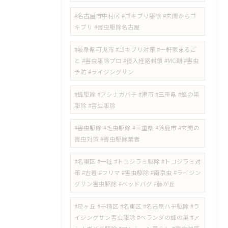
#名古屋市中村区 #ゴキブリ駆除 #玄関からゴ
キブリ #害虫駆除名古屋
#岐阜県可児市 #ゴキブリ対策 #一軒家まるご
と #害虫駆除プロ #侵入経路封鎖 #MC剤 #害虫
予防 #ライジングサン
#蜂駆除 #アシナガバチ #津市 #三重県 #蜂の巣
駆除 #害虫駆除
#害虫駆除 #毛虫駆除 #三重県 #鈴鹿市 #玄関の
害虫対策 #害虫駆除業者
#名東区 #一社 #トコジラミ駆除 #トコジラミ対
策 #古着 #フリマ #害虫駆除 #南京虫 #ライジン
グサン害虫駆除 #ベッドバグ #藤が丘
#星ヶ丘 #千種区 #名東区 #名古屋ハチ駆除 #ラ
イジングサン害虫駆除 #ベランダの蜂の巣 #ア