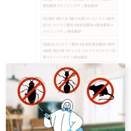
害虫駆除 #ライジングサン害虫駆除
#名東区 #藤が丘 #藤が丘駅 #トコジラミ #南京
虫 #トコジラミ駆除 #南京虫駆除 #害虫駆除 #
ライジングサン害虫駆除
#高針台 #ゴキブリ駆除 #名東区害虫駆除 #高針
#極楽 #牧の原 #チャバネゴキブリ #ゴキブリ対
策 #ライジングサン害虫駆除
#日進市スズメバチ #岩藤町 #スズメバチ駆除 #
日進市害虫駆除 #スズメバチの巣 #岩崎町 #五
色園 #日進駅周辺 #ハチの巣駆除 #愛知県スズ
メバチ
#可児市 #ゴキブリ駆除 #ゴキブリ対策 #害虫駆
除 #ベイト施工 #害虫対策 #岐阜県害虫駆除
#名東区 #一社 #名東区一社 #アシナガバチ #ア
シナガバチ駆除 #蜂の巣駆除 #ハチ駆除 #マン