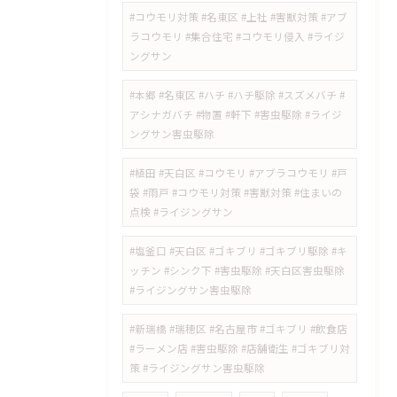
#コウモリ対策 #名東区 #上社 #害獣対策 #アブ
ラコウモリ #集合住宅 #コウモリ侵入 #ライジ
ングサン
#本郷 #名東区 #ハチ #ハチ駆除 #スズメバチ #
アシナガバチ #物置 #軒下 #害虫駆除 #ライジ
ングサン害虫駆除
#植田 #天白区 #コウモリ #アブラコウモリ #戸
袋 #雨戸 #コウモリ対策 #害獣対策 #住まいの
点検 #ライジングサン
#塩釜口 #天白区 #ゴキブリ #ゴキブリ駆除 #キ
ッチン #シンク下 #害虫駆除 #天白区害虫駆除
#ライジングサン害虫駆除
#新瑞橋 #瑞穂区 #名古屋市 #ゴキブリ #飲食店
#ラーメン店 #害虫駆除 #店舗衛生 #ゴキブリ対
策 #ライジングサン害虫駆除