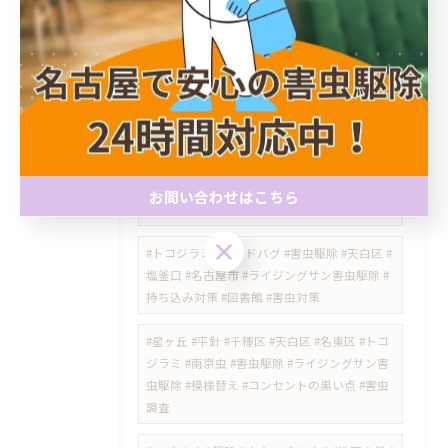
ションの蜂 #ベランダの蜂 #室外機の蜂 #害虫
駆除 #ライジングサン害虫駆除
#天白区 #植田 #名古屋市天白区 #トコジラミ #
トコジラミ駆除 #トコジラミ対策 #南京虫 #中
古家具 #害虫駆除 #ライジングサン害虫駆除
#瀬戸市 #シバンムシ #シバンムシ駆除 #害虫
駆除 #害虫対策 #名古屋市 #天白区 #ライジン
お問い合わせはこちら
グサン害虫駆除 #食品害虫 #愛知県
お問い合わせはこちら
#トコジラミ #ベッドバグ #害虫駆除 #天白区 #
塩釜口 #名古屋市 #ライジングサン害虫駆除 #
持ち込み対策 #図書館 #害虫対策
​#星ヶ丘 #平針 #千種区 #天白区 #名東区 #トコ
ジラミ #南京虫 #害虫駆除 #ライジングサン害
虫駆除 #模様替え #コンセントの黒い点 #害虫
調査