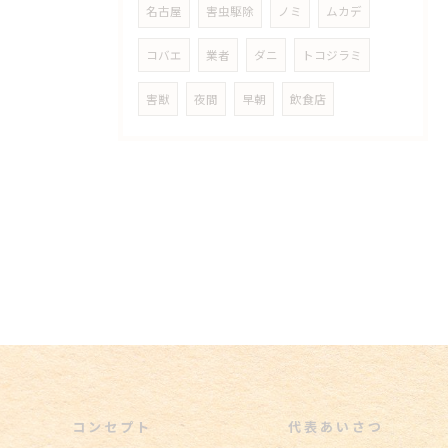
名古屋
害虫駆除
ノミ
ムカデ
コバエ
業者
ダニ
トコジラミ
害獣
夜間
早朝
飲食店
コンセプト
代表あいさつ