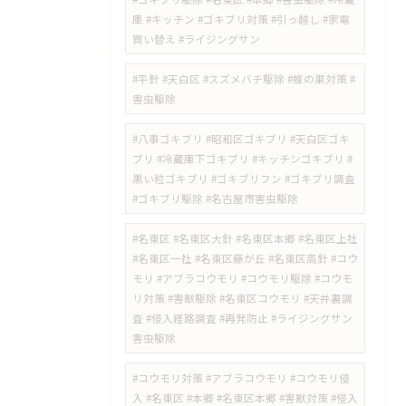
庫 #キッチン #ゴキブリ対策 #引っ越し #家電
買い替え #ライジングサン
#平針 #天白区 #スズメバチ駆除 #蜂の巣対策 #
害虫駆除
#八事ゴキブリ #昭和区ゴキブリ #天白区ゴキ
ブリ #冷蔵庫下ゴキブリ #キッチンゴキブリ #
黒い粒ゴキブリ #ゴキブリフン #ゴキブリ調査
#ゴキブリ駆除 #名古屋市害虫駆除
#名東区 #名東区大針 #名東区本郷 #名東区上社
#名東区一社 #名東区藤が丘 #名東区高針 #コウ
モリ #アブラコウモリ #コウモリ駆除 #コウモ
リ対策 #害獣駆除 #名東区コウモリ #天井裏調
査 #侵入経路調査 #再発防止 #ライジングサン
害虫駆除
#コウモリ対策 #アブラコウモリ #コウモリ侵
入 #名東区 #本郷 #名東区本郷 #害獣対策 #侵入