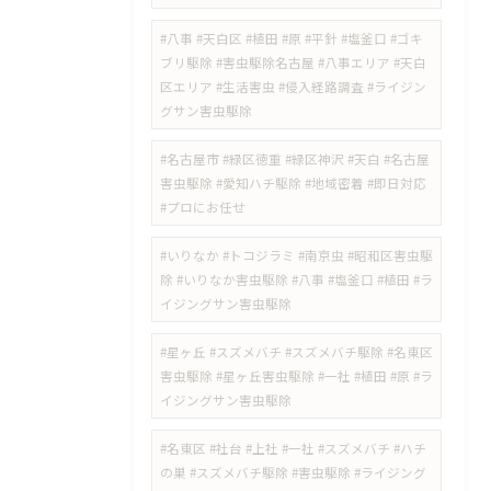
#八事 #天白区 #植田 #原 #平針 #塩釜口 #ゴキ
ブリ駆除 #害虫駆除名古屋 #八事エリア #天白
区エリア #生活害虫 #侵入経路調査 #ライジン
グサン害虫駆除
#名古屋市 #緑区徳重 #緑区神沢 #天白 #名古屋
害虫駆除 #愛知ハチ駆除 #地域密着 #即日対応
#プロにお任せ
#いりなか #トコジラミ #南京虫 #昭和区害虫駆
除 #いりなか害虫駆除 #八事 #塩釜口 #植田 #ラ
イジングサン害虫駆除
#星ヶ丘 #スズメバチ #スズメバチ駆除 #名東区
害虫駆除 #星ヶ丘害虫駆除 #一社 #植田 #原 #ラ
イジングサン害虫駆除
#名東区 #社台 #上社 #一社 #スズメバチ #ハチ
の巣 #スズメバチ駆除 #害虫駆除 #ライジング