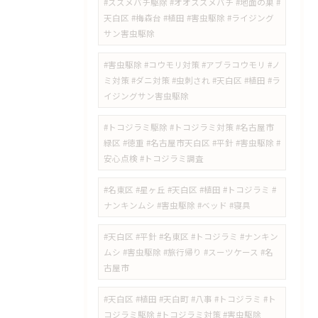
#スズメバチ駆除 #オオスズメバチ #地面の巣 #
天白区 #梅森台 #植田 #害虫駆除 #ライジング
サン害虫駆除
#害虫駆除 #コウモリ対策 #アブラコウモリ #ノ
ミ対策 #ダニ対策 #虫刺され #天白区 #植田 #ラ
イジングサン害虫駆除
#トコジラミ駆除 #トコジラミ対策 #名古屋市
緑区 #徳重 #名古屋市天白区 #平針 #害虫駆除 #
安心点検 #トコジラミ調査
#名東区 #星ヶ丘 #天白区 #植田 #トコジラミ #
ナンキンムシ #害虫駆除 #ベッド #寝具
#天白区 #平針 #名東区 #トコジラミ #ナンキン
ムシ #害虫駆除 #旅行帰り #スーツケース #名
古屋市
#天白区 #植田 #天白町 #八事 #トコジラミ #ト
コジラミ駆除 #トコジラミ対策 #害虫駆除