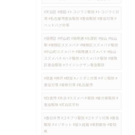
#天白区 #植田 #トコジラミ駆除 #トコジラミ対
策 #名古屋市害虫駆除 #害虫駆除 #害虫対策 #
ベッドバグ対策
#瑞穂区 #中山町 #瑞穂通 #佐渡町 #桜山 #桜山
駅 #瑞穂区スズメバチ #瑞穂区スズメバチ駆除
#中山町スズメバチ #瑞穂通スズメバチ #桜山
スズメバチ #ハチ駆除 #スズメバチ駆除 #瑞穂
区害虫駆除 #ライジングサン害虫駆除
#徳重 #神沢 #野並 #ノミダニ対策 #ダニ駆除 #
害虫対策 #害獣対策 #名古屋市
#日進市 #赤池 #スズメバチ駆除 #蜂の巣駆除 #
害虫駆除 #天白区平針
#春日井市 #ゴキブリ駆除 #ゴキブリ対策 #害虫
駆除 #メゾネット #侵入経路 #薬剤散布 #愛知
県