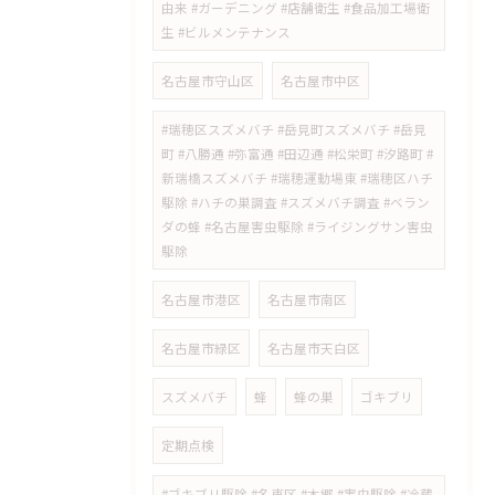
由来 #ガーデニング #店舗衛生 #食品加工場衛
生 #ビルメンテナンス
名古屋市守山区
名古屋市中区
#瑞穂区スズメバチ #岳見町スズメバチ #岳見
町 #八勝通 #弥富通 #田辺通 #松栄町 #汐路町 #
新瑞橋スズメバチ #瑞穂運動場東 #瑞穂区ハチ
駆除 #ハチの巣調査 #スズメバチ調査 #ベラン
ダの蜂 #名古屋害虫駆除 #ライジングサン害虫
駆除
名古屋市港区
名古屋市南区
名古屋市緑区
名古屋市天白区
スズメバチ
蜂
蜂の巣
ゴキブリ
定期点検
#ゴキブリ駆除 #名東区 #本郷 #害虫駆除 #冷蔵