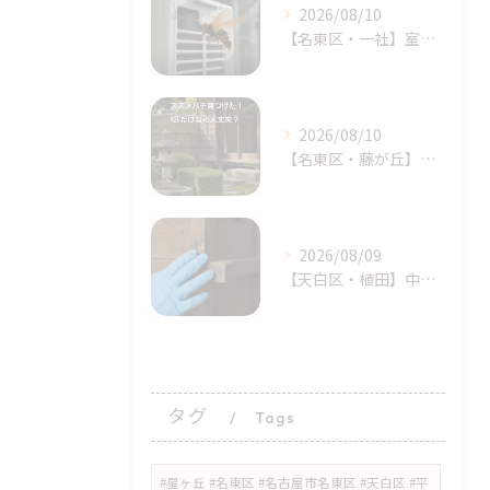
2026/08/10
【名東区・一社】室外機からハチが飛び出した！ベランダのアシナガバチに注意｜ライジング・サン害虫駆除
2026/08/10
【名東区・藤が丘】スズメバチが1匹だけ飛んでいたら？庭や軒下...
2026/08/09
【天白区・植田】中古家具のトコジラミ（南京虫）に注意！持ち込む前のチェックポイント｜ライジング・サン害虫駆除
タグ
Tags
#星ヶ丘 #名東区 #名古屋市名東区 #天白区 #平