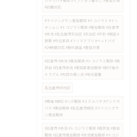
シナガバチ駆除 #マンション暮らし #害虫対策
#初期対応
#ライジングサン害虫駆除 #トコジラミ #ナン
キンムシ #トコジラミ駆除 #害虫駆除 #日進市
#赤池 #名古屋市天白区 #天白区 #平針 #植田 #
原駅 #中古家具 #フリマアプリ #ベッドバグ
#24時間対応 #無料調査 #害虫対策
​#日進市 #赤池 #害虫駆除 #トコジラミ駆除 #南
京虫 #日進市赤池 #愛知県害虫駆除 #旅行後の
トラブル #布団の黒い点 #地元密着
名古屋市中村区
#鳴海 #緑区 #ハチ駆除 #スズメバチ #アシナガ
バチ #害虫駆除 #名古屋市緑区 #ライジングサ
ン害虫駆除
#日進市 #赤池 #トコジラミ駆除 #南京虫 #害虫
駆除 #日進市害虫駆除 #赤池害虫駆除 #トコジ