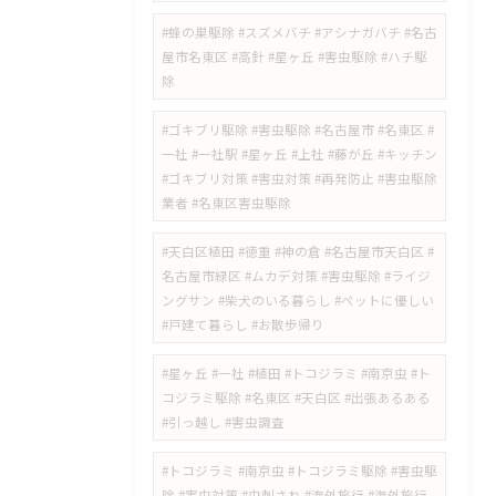
#蜂の巣駆除 #スズメバチ #アシナガバチ #名古
屋市名東区 #高針 #星ヶ丘 #害虫駆除 #ハチ駆
除
#ゴキブリ駆除 #害虫駆除 #名古屋市 #名東区 #
一社 #一社駅 #星ヶ丘 #上社 #藤が丘 #キッチン
#ゴキブリ対策 #害虫対策 #再発防止 #害虫駆除
業者 #名東区害虫駆除
#天白区植田 #徳重 #神の倉 #名古屋市天白区 #
名古屋市緑区 #ムカデ対策 #害虫駆除 #ライジ
ングサン #柴犬のいる暮らし #ペットに優しい
#戸建て暮らし #お散歩帰り
#星ヶ丘 #一社 #植田 #トコジラミ #南京虫 #ト
コジラミ駆除 #名東区 #天白区 #出張あるある
#引っ越し #害虫調査
#トコジラミ #南京虫 #トコジラミ駆除 #害虫駆
除 #害虫対策 #虫刺され #海外旅行 #海外旅行