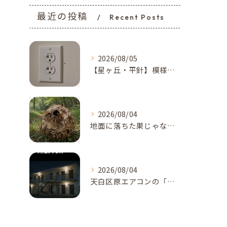
最近の投稿
Recent Posts
2026/08/05
【星ヶ丘・平針】模様替えで気付いた…コンセントの「消えない黒い点」｜トコジラミのサインかもしれません
2026/08/04
地面に落ちた巣じゃない！？地面、土の中に作られたスズメバチの巣に要注意【名古屋市天白区・梅森台周辺】
2026/08/04
天白区原エアコンの「カサカサ音」に注意！アブラコウモリが招く...