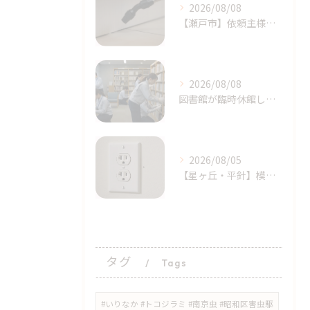
2026/08/08
​【瀬戸市】依頼主様の完璧に近い初期対応！シバンムシ駆除の「プロによる追加施工」｜天白区ライジング・サン
2026/08/08
図書館が臨時休館したトコジラミ問題とは？家庭でも注意｜天白区塩釜口
2026/08/05
【星ヶ丘・平針】模様替えで気付いた…コンセントの「消えない黒い点」｜トコジラミのサインかもしれません
タグ
Tags
#いりなか #トコジラミ #南京虫 #昭和区害虫駆