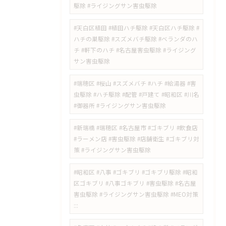
駆除 #ライジングサン害虫駆除
#天白区植田 #植田ハチ駆除 #天白区ハチ駆除 #
ハチの巣駆除 #スズメバチ駆除 #ベランダのハ
チ #軒下のハチ #名古屋害虫駆除 #ライジング
サン害虫駆除
#瑞穂区 #桜山 #スズメバチ #ハチ #給湯器 #害
虫駆除 #ハチ駆除 #配管 #戸建て #昭和区 #川名
#御器所 #ライジングサン害虫駆除
#新瑞橋 #瑞穂区 #名古屋市 #ゴキブリ #飲食店
#ラーメン店 #害虫駆除 #店舗衛生 #ゴキブリ対
策 #ライジングサン害虫駆除
#昭和区 #八事 #ゴキブリ #ゴキブリ駆除 #昭和
区ゴキブリ #八事ゴキブリ #害虫駆除 #名古屋
害虫駆除 #ライジングサン害虫駆除 #MEO対策
:::