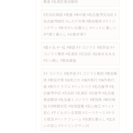
業者 #名東区害虫駆除
#天白区植田 #徳重 #神の倉 #名古屋市天白区 #
名古屋市緑区 #ムカデ対策 #害虫駆除 #ライジ
ングサン #柴犬のいる暮らし #ペットに優しい
#戸建て暮らし #お散歩帰り
#星ヶ丘 #一社 #植田 #トコジラミ #南京虫 #ト
コジラミ駆除 #名東区 #天白区 #出張あるある
#引っ越し #害虫調査
#トコジラミ #南京虫 #トコジラミ駆除 #害虫駆
除 #害虫対策 #虫刺され #海外旅行 #海外旅行
後 #旅行トラブル #ベッドバグ #名古屋市 #名
古屋市中区 #天白区 #名東区 #日進市 #名古屋
害虫駆除 #名古屋トコジラミ #愛知県 #無料相
談 #24時間対応 #地域密着 #安心施工 #ペット
安心 #子どもがいる家庭 #スーツケース #ホテ
ル宿泊 #ベッドフレーム #快適な暮らし #住ま
いの安心 #ライジングサン24