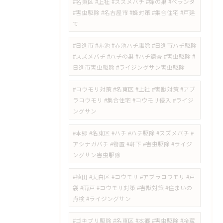
#名東区 #上社 #スズメバチ #蜂の巣 #ベランダ
#害虫駆除 #名古屋市 #蜂対策 #集合住宅 #戸建
て
#日進市 #赤池 #赤池ハチ駆除 #日進市ハチ駆除
#スズメバチ #ハチの巣 #ハチ調査 #害虫駆除 #
日進市害虫駆除 #ライジングサン害虫駆除
#コウモリ対策 #名東区 #上社 #害獣対策 #アブ
ラコウモリ #集合住宅 #コウモリ侵入 #ライジ
ングサン
#本郷 #名東区 #ハチ #ハチ駆除 #スズメバチ #
アシナガバチ #物置 #軒下 #害虫駆除 #ライジ
ングサン害虫駆除
#植田 #天白区 #コウモリ #アブラコウモリ #戸
袋 #雨戸 #コウモリ対策 #害獣対策 #住まいの
点検 #ライジングサン
#ゴキブリ駆除 #名東区 #本郷 #害虫駆除 #冷蔵