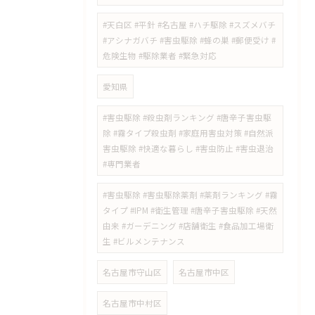
#天白区 #平針 #名古屋 #ハチ駆除 #スズメバチ
#アシナガバチ #害虫駆除 #蜂の巣 #郵便受け #
危険生物 #駆除業者 #緊急対応
愛知県
#害虫駆除 #殺虫剤ランキング #唐辛子害虫駆
除 #霧タイプ殺虫剤 #家庭用害虫対策 #自然派
害虫駆除 #快適な暮らし #害虫防止 #害虫退治
#専門業者
#害虫駆除 #害虫駆除薬剤 #薬剤ランキング #霧
タイプ #IPM #衛生管理 #唐辛子害虫駆除 #天然
由来 #ガーデニング #店舗衛生 #食品加工場衛
生 #ビルメンテナンス
名古屋市守山区
名古屋市中区
名古屋市中村区