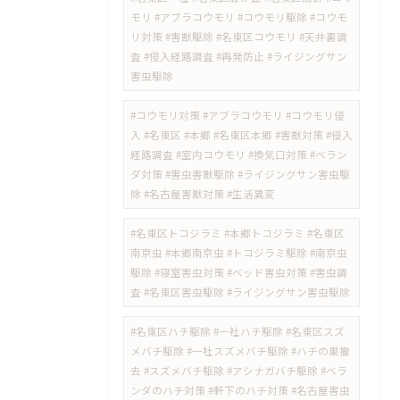
モリ #アブラコウモリ #コウモリ駆除 #コウモ
リ対策 #害獣駆除 #名東区コウモリ #天井裏調
査 #侵入経路調査 #再発防止 #ライジングサン
害虫駆除
#コウモリ対策 #アブラコウモリ #コウモリ侵
入 #名東区 #本郷 #名東区本郷 #害獣対策 #侵入
経路調査 #室内コウモリ #換気口対策 #ベラン
ダ対策 #害虫害獣駆除 #ライジングサン害虫駆
除 #名古屋害獣対策 #生活異変
#名東区トコジラミ #本郷トコジラミ #名東区
南京虫 #本郷南京虫 #トコジラミ駆除 #南京虫
駆除 #寝室害虫対策 #ベッド害虫対策 #害虫調
査 #名東区害虫駆除 #ライジングサン害虫駆除
#名東区ハチ駆除 #一社ハチ駆除 #名東区スズ
メバチ駆除 #一社スズメバチ駆除 #ハチの巣撤
去 #スズメバチ駆除 #アシナガバチ駆除 #ベラ
ンダのハチ対策 #軒下のハチ対策 #名古屋害虫