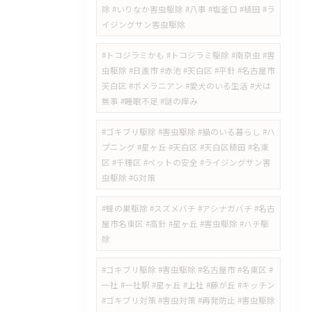
除 #いりなか害虫駆除 #八事 #塩釜口 #植田 #ラ
イジングサン害虫駆除
​#トコジラミかも #トコジラミ駆除 #南京虫 #害
虫駆除 #日進市 #赤池 #天白区 #平針 #名古屋市
天白区 #ポメラニアン #愛犬のいる生活 #犬は
無事 #睡眠不足 #謎の痒み
​#ゴキブリ駆除 #害虫駆除 #猫のいる暮らし #ハ
プニング #星ヶ丘 #天白区 #天白区植田 #名東
区 #千種区 #ペットの安全 #ライジングサン害
虫駆除 #G対策
#蜂の巣駆除 #スズメバチ #アシナガバチ #名古
屋市名東区 #高針 #星ヶ丘 #害虫駆除 #ハチ駆
除
#ゴキブリ駆除 #害虫駆除 #名古屋市 #名東区 #
一社 #一社駅 #星ヶ丘 #上社 #藤が丘 #キッチン
#ゴキブリ対策 #害虫対策 #再発防止 #害虫駆除