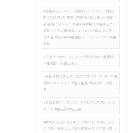
#瑞穂区スズメバチ #岳見町スズメバチ #岳見
町 #八勝通 #弥富通 #田辺通 #松栄町 #汐路町 #
新瑞橋スズメバチ #瑞穂運動場東 #瑞穂区ハチ
駆除 #ハチの巣調査 #スズメバチ調査 #ベラン
ダの蜂 #名古屋害虫駆除 #ライジングサン害虫
駆除
#日進市 #赤池 #スズメバチ駆除 #蜂の巣駆除 #
害虫駆除 #天白区平針
#春日井市 #ゴキブリ駆除 #ゴキブリ対策 #害虫
駆除 #メゾネット #侵入経路 #薬剤散布 #愛知
県
#名古屋市中村区 #ゴキブリ駆除 #玄関からゴ
キブリ #害虫駆除名古屋
#岐阜県可児市 #ゴキブリ対策 #一軒家まるご
と #害虫駆除プロ #侵入経路封鎖 #MC剤 #害虫