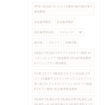
#平針 #天白区 #スズメバチ駆除 #蜂の巣対策 #
害虫駆除
名古屋市南区
名古屋市緑区
名古屋市天白区
スズメバチ
蜂
蜂の巣
ゴキブリ
定期点検
#塩釜口 #天白区 #ゴキブリ #ゴキブリ駆除 #キ
ッチン #シンク下 #害虫駆除 #天白区害虫駆除
#ライジングサン害虫駆除
#八事ゴキブリ #昭和区ゴキブリ #天白区ゴキ
ブリ #冷蔵庫下ゴキブリ #キッチンゴキブリ #
黒い粒ゴキブリ #ゴキブリフン #ゴキブリ調査
#ゴキブリ駆除 #名古屋市害虫駆除
#名東区 #名東区大針 #名東区本郷 #名東区上社
#名東区一社 #名東区藤が丘 #名東区高針 #コウ