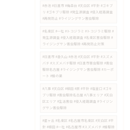
#赤池 #日進市 #梅森台 #天白区 #平針 #ゴキブ
リ #ゴキブリ駆除 #発生源調査 #侵入経路調査
#再発防止 #ライジングサン害虫駆除
#名東区 #一社 #トコジラミ #トコジラミ駆除 #
発生源調査 #侵入経路調査 #名東区害虫駆除 #
ライジングサン害虫駆除 #再発防止対策
#日進市 #香久山 #赤池 #天白区 #平針 #スズメ
バチ #スズメバチ駆除 #日進市害虫駆除 #害虫
駆除名古屋 #ライジングサン害虫駆除 #カーポ
ート #蜂の巣
#八事 #天白区 #植田 #原 #平針 #塩釜口 #ゴキ
ブリ駆除 #害虫駆除名古屋 #八事エリア #天白
区エリア #生活害虫 #侵入経路調査 #ライジン
グサン害虫駆除
#星ヶ丘 #名東区 #名古屋市名東区 #天白区 #平
針 #植田 #一社 #名古屋市 #スズメバチ #蜂駆除