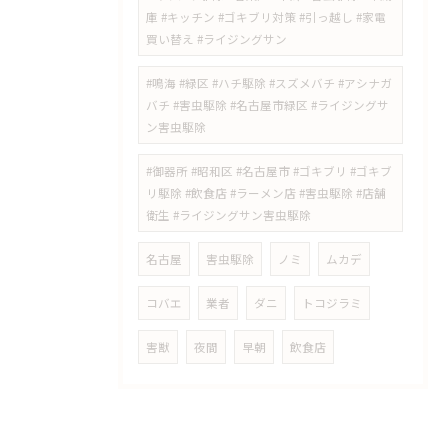
庫 #キッチン #ゴキブリ対策 #引っ越し #家電
買い替え #ライジングサン
#鳴海 #緑区 #ハチ駆除 #スズメバチ #アシナガ
バチ #害虫駆除 #名古屋市緑区 #ライジングサ
ン害虫駆除
#御器所 #昭和区 #名古屋市 #ゴキブリ #ゴキブ
リ駆除 #飲食店 #ラーメン店 #害虫駆除 #店舗
衛生 #ライジングサン害虫駆除
名古屋
害虫駆除
ノミ
ムカデ
コバエ
業者
ダニ
トコジラミ
害獣
夜間
早朝
飲食店