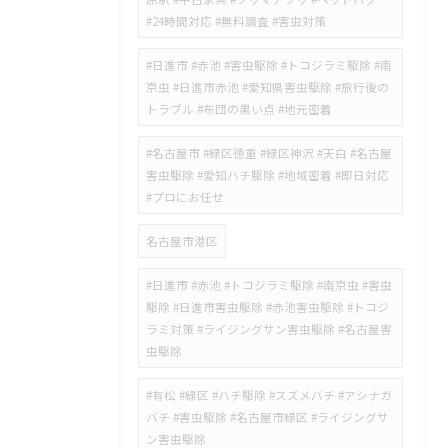
#24時間対応 #無料調査 #害虫対策
​#日進市 #赤池 #害虫駆除 #トコジラミ駆除 #南
京虫 #日進市赤池 #愛知県害虫駆除 #旅行後の
トラブル #布団の黒い点 #地元密着
#名古屋市 #緑区徳重 #緑区神沢 #天白 #名古屋
害虫駆除 #愛知ハチ駆除 #地域密着 #即日対応
#プロにお任せ
名古屋市港区
#日進市 #赤池 #トコジラミ駆除 #南京虫 #害虫
駆除 #日進市害虫駆除 #赤池害虫駆除 #トコジ
ラミ対策 #ライジングサン害虫駆除 #名古屋害
虫駆除
#有松 #緑区 #ハチ駆除 #スズメバチ #アシナガ
バチ #害虫駆除 #名古屋市緑区 #ライジングサ
ン害虫駆除