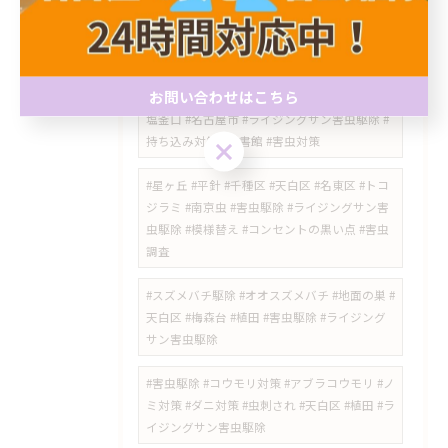
#瀬戸市 #シバンムシ #シバンムシ駆除 #害虫
駆除 #害虫対策 #名古屋市 #天白区 #ライジン
グサン害虫駆除 #食品害虫 #愛知県
お問い合わせはこちら
#トコジラミ #ベッドバグ #害虫駆除 #天白区 #
塩釜口 #名古屋市 #ライジングサン害虫駆除 #
持ち込み対策 #図書館 #害虫対策
お問い合わせはこちら
​#星ヶ丘 #平針 #千種区 #天白区 #名東区 #トコ
ジラミ #南京虫 #害虫駆除 #ライジングサン害
虫駆除 #模様替え #コンセントの黒い点 #害虫
調査
#スズメバチ駆除 #オオスズメバチ #地面の巣 #
天白区 #梅森台 #植田 #害虫駆除 #ライジング
サン害虫駆除
#害虫駆除 #コウモリ対策 #アブラコウモリ #ノ
ミ対策 #ダニ対策 #虫刺され #天白区 #植田 #ラ
イジングサン害虫駆除