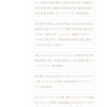
#ハチ駆除 #害虫駆除 #害虫対策 #蜂の巣駆除 #
衛生管理 #生活動線 #自動販売機 #屋外設備 #
名古屋害虫駆除 #ライジングサン害虫駆除
​#日進市 #香久山 #日進市香久山 #天白区 #名古
屋市天白区 #トコジラミ駆除 #南京虫 #謎の痒
み #赤い発疹 #ダニじゃない #睡眠不足 #ベッ
ドの虫 #旅行帰り #害虫駆除 #地域密着 #暮ら
しのSOS #安心な暮らし
#星ヶ丘 #スズメバチ #スズメバチ駆除 #名東区
害虫駆除 #星ヶ丘害虫駆除 #一社 #植田 #原 #ラ
イジングサン害虫駆除
#名東区 #社台 #上社 #一社 #スズメバチ #ハチ
の巣 #スズメバチ駆除 #害虫駆除 #ライジング
サン害虫駆除
#スズメバチ #ハチの巣 #庭木 #スズメバチ調査
#スズメバチ駆除 #害虫調査 #天白区中平 #中平