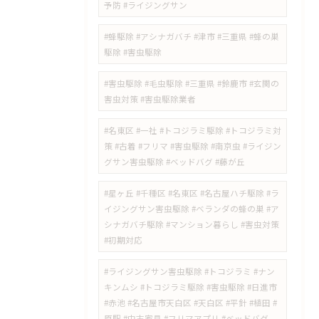
予防 #ライジングサン
#蜂駆除 #アシナガバチ #津市 #三重県 #蜂の巣
駆除 #害虫駆除
#害虫駆除 #毛虫駆除 #三重県 #鈴鹿市 #玄関の
害虫対策 #害虫駆除業者
#名東区 #一社 #トコジラミ駆除 #トコジラミ対
策 #古着 #フリマ #害虫駆除 #南京虫 #ライジン
グサン害虫駆除 #ベッドバグ #藤が丘
#星ヶ丘 #千種区 #名東区 #名古屋ハチ駆除 #ラ
イジングサン害虫駆除 #ベランダの蜂の巣 #ア
シナガバチ駆除 #マンション暮らし #害虫対策
#初期対応
#ライジングサン害虫駆除 #トコジラミ #ナン
キンムシ #トコジラミ駆除 #害虫駆除 #日進市
#赤池 #名古屋市天白区 #天白区 #平針 #植田 #
原駅 #中古家具 #フリマアプリ #ベッドバグ