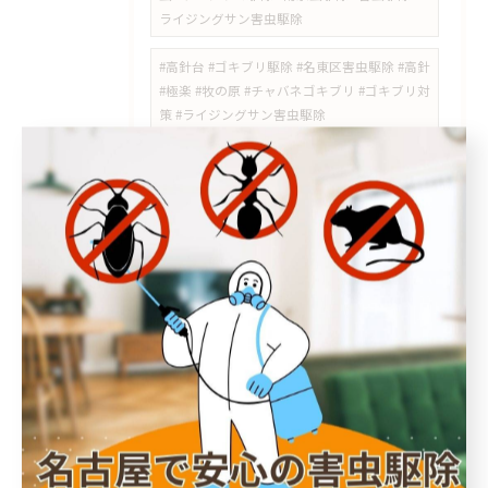
ライジングサン害虫駆除
#高針台 #ゴキブリ駆除 #名東区害虫駆除 #高針
#極楽 #牧の原 #チャバネゴキブリ #ゴキブリ対
策 #ライジングサン害虫駆除
#日進市スズメバチ #岩藤町 #スズメバチ駆除 #
日進市害虫駆除 #スズメバチの巣 #岩崎町 #五
色園 #日進駅周辺 #ハチの巣駆除 #愛知県スズ
メバチ
#瑞穂区 #中山町 #瑞穂通 #佐渡町 #桜山 #桜山
駅 #瑞穂区スズメバチ #瑞穂区スズメバチ駆除
#中山町スズメバチ #瑞穂通スズメバチ #桜山
スズメバチ #ハチ駆除 #スズメバチ駆除 #瑞穂
区害虫駆除 #ライジングサン害虫駆除
#徳重 #神沢 #野並 #ノミダニ対策 #ダニ駆除 #
害虫対策 #害獣対策 #名古屋市