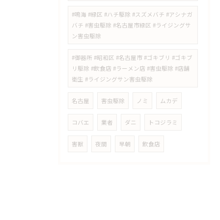
#鳴海 #緑区 #ハチ駆除 #スズメバチ #アシナガ
バチ #害虫駆除 #名古屋市緑区 #ライジングサ
ン害虫駆除
#御器所 #昭和区 #名古屋市 #ゴキブリ #ゴキブ
リ駆除 #飲食店 #ラーメン店 #害虫駆除 #店舗
衛生 #ライジングサン害虫駆除
名古屋
害虫駆除
ノミ
ムカデ
コバエ
業者
ダニ
トコジラミ
害獣
夜間
早朝
飲食店