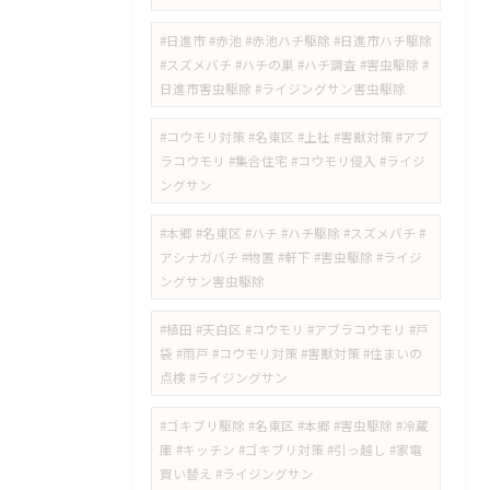
#日進市 #赤池 #赤池ハチ駆除 #日進市ハチ駆除
#スズメバチ #ハチの巣 #ハチ調査 #害虫駆除 #
日進市害虫駆除 #ライジングサン害虫駆除
#コウモリ対策 #名東区 #上社 #害獣対策 #アブ
ラコウモリ #集合住宅 #コウモリ侵入 #ライジ
ングサン
#本郷 #名東区 #ハチ #ハチ駆除 #スズメバチ #
アシナガバチ #物置 #軒下 #害虫駆除 #ライジ
ングサン害虫駆除
#植田 #天白区 #コウモリ #アブラコウモリ #戸
袋 #雨戸 #コウモリ対策 #害獣対策 #住まいの
点検 #ライジングサン
#ゴキブリ駆除 #名東区 #本郷 #害虫駆除 #冷蔵
庫 #キッチン #ゴキブリ対策 #引っ越し #家電
買い替え #ライジングサン