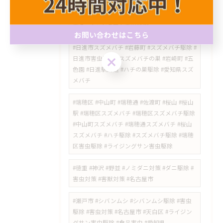
#高針台 #ゴキブリ駆除 #名東区害虫駆除 #高針
#極楽 #牧の原 #チャバネゴキブリ #ゴキブリ対
策 #ライジングサン害虫駆除
お問い合わせはこちら
#日進市スズメバチ #岩藤町 #スズメバチ駆除 #
お問い合わせはこちら
日進市害虫駆除 #スズメバチの巣 #岩崎町 #五
色園 #日進駅周辺 #ハチの巣駆除 #愛知県スズ
メバチ
#瑞穂区 #中山町 #瑞穂通 #佐渡町 #桜山 #桜山
駅 #瑞穂区スズメバチ #瑞穂区スズメバチ駆除
#中山町スズメバチ #瑞穂通スズメバチ #桜山
スズメバチ #ハチ駆除 #スズメバチ駆除 #瑞穂
区害虫駆除 #ライジングサン害虫駆除
#徳重 #神沢 #野並 #ノミダニ対策 #ダニ駆除 #
害虫対策 #害獣対策 #名古屋市
#瀬戸市 #シバンムシ #シバンムシ駆除 #害虫
駆除 #害虫対策 #名古屋市 #天白区 #ライジン
グサン害虫駆除 #食品害虫 #愛知県