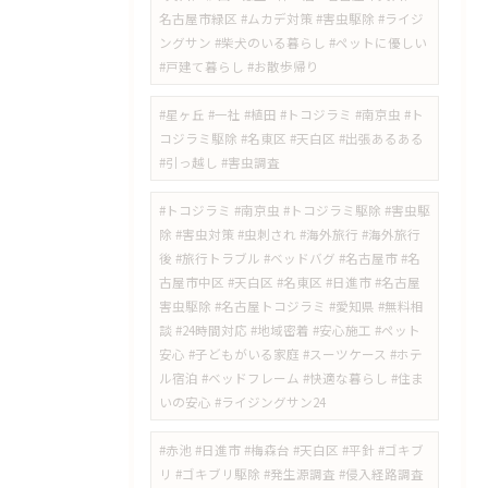
名古屋市緑区 #ムカデ対策 #害虫駆除 #ライジ
ングサン #柴犬のいる暮らし #ペットに優しい
#戸建て暮らし #お散歩帰り
#星ヶ丘 #一社 #植田 #トコジラミ #南京虫 #ト
コジラミ駆除 #名東区 #天白区 #出張あるある
#引っ越し #害虫調査
#トコジラミ #南京虫 #トコジラミ駆除 #害虫駆
除 #害虫対策 #虫刺され #海外旅行 #海外旅行
後 #旅行トラブル #ベッドバグ #名古屋市 #名
古屋市中区 #天白区 #名東区 #日進市 #名古屋
害虫駆除 #名古屋トコジラミ #愛知県 #無料相
談 #24時間対応 #地域密着 #安心施工 #ペット
安心 #子どもがいる家庭 #スーツケース #ホテ
ル宿泊 #ベッドフレーム #快適な暮らし #住ま
いの安心 #ライジングサン24
#赤池 #日進市 #梅森台 #天白区 #平針 #ゴキブ
リ #ゴキブリ駆除 #発生源調査 #侵入経路調査