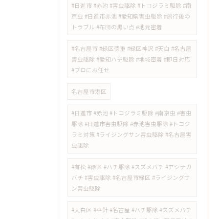
​#日進市 #赤池 #害虫駆除 #トコジラミ駆除 #南
京虫 #日進市赤池 #愛知県害虫駆除 #旅行後の
トラブル #布団の黒い点 #地元密着
#名古屋市 #緑区徳重 #緑区神沢 #天白 #名古屋
害虫駆除 #愛知ハチ駆除 #地域密着 #即日対応
#プロにお任せ
名古屋市港区
#日進市 #赤池 #トコジラミ駆除 #南京虫 #害虫
駆除 #日進市害虫駆除 #赤池害虫駆除 #トコジ
ラミ対策 #ライジングサン害虫駆除 #名古屋害
虫駆除
#有松 #緑区 #ハチ駆除 #スズメバチ #アシナガ
バチ #害虫駆除 #名古屋市緑区 #ライジングサ
ン害虫駆除
#天白区 #平針 #名古屋 #ハチ駆除 #スズメバチ