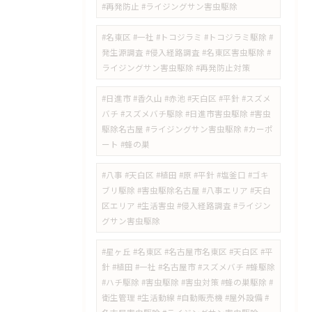
#再発防止 #ライジングサン害虫駆除
#名東区 #一社 #トコジラミ #トコジラミ駆除 #
発生源調査 #侵入経路調査 #名東区害虫駆除 #
ライジングサン害虫駆除 #再発防止対策
#日進市 #香久山 #赤池 #天白区 #平針 #スズメ
バチ #スズメバチ駆除 #日進市害虫駆除 #害虫
駆除名古屋 #ライジングサン害虫駆除 #カーポ
ート #蜂の巣
#八事 #天白区 #植田 #原 #平針 #塩釜口 #ゴキ
ブリ駆除 #害虫駆除名古屋 #八事エリア #天白
区エリア #生活害虫 #侵入経路調査 #ライジン
グサン害虫駆除
#星ヶ丘 #名東区 #名古屋市名東区 #天白区 #平
針 #植田 #一社 #名古屋市 #スズメバチ #蜂駆除
#ハチ駆除 #害虫駆除 #害虫対策 #蜂の巣駆除 #
衛生管理 #生活動線 #自動販売機 #屋外設備 #