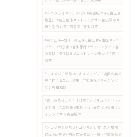
#トコジラミ #ベッドバグ #害虫駆除 #天白区 #
塩釜口 #名古屋市 #ライジングサン害虫駆除 #
持ち込み対策 #図書館 #害虫対策
​#星ヶ丘 #平針 #千種区 #天白区 #名東区 #トコ
ジラミ #南京虫 #害虫駆除 #ライジングサン害
虫駆除 #模様替え #コンセントの黒い点 #害虫
調査
#スズメバチ駆除 #オオスズメバチ #地面の巣 #
天白区 #梅森台 #植田 #害虫駆除 #ライジング
サン害虫駆除
#害虫駆除 #コウモリ対策 #アブラコウモリ #ノ
ミ対策 #ダニ対策 #虫刺され #天白区 #植田 #ラ
イジングサン害虫駆除
#トコジラミ駆除 #トコジラミ対策 #名古屋市
緑区 #徳重 #名古屋市天白区 #平針 #害虫駆除 #