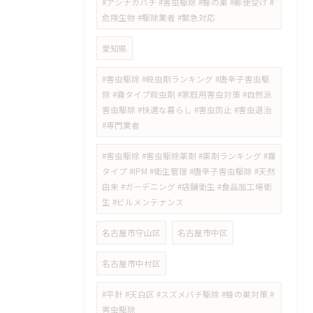
#アシナガバチ #害虫駆除 #蜂の巣 #郵便受け #
危険生物 #駆除業者 #緊急対応
愛知県
#害虫駆除 #殺虫剤ランキング #唐辛子害虫駆
除 #霧タイプ殺虫剤 #家庭用害虫対策 #自然派
害虫駆除 #快適な暮らし #害虫防止 #害虫退治
#専門業者
#害虫駆除 #害虫駆除薬剤 #薬剤ランキング #霧
タイプ #IPM #衛生管理 #唐辛子害虫駆除 #天然
由来 #ガーデニング #店舗衛生 #食品加工場衛
生 #ビルメンテナンス
名古屋市守山区
名古屋市中区
名古屋市中村区
#平針 #天白区 #スズメバチ駆除 #蜂の巣対策 #
害虫駆除