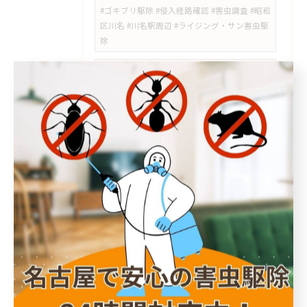
#ゴキブリ駆除 #侵入経路確認 #害虫調査 #昭和
区川名 #川名駅周辺 #ライジング・サン害虫駆
除
#昭和区 #八事 #昭和区八事 #ゴキブリ #ゴキブ
リ駆除 #害虫駆除 #冷蔵庫裏 #キッチン #ライ
ジングサン害虫駆除 #名古屋市
#名東区 #藤が丘 #トコジラミ #南京虫 #害虫駆
除 #害虫調査 #寝室 #ベッド #ライジングサン
害虫駆除 #名古屋
#藤が丘 #藤が丘トコジラミ #藤が丘害虫駆除 #
名東区トコジラミ #南京虫 #トコジラミ駆除 #
害虫駆除 #ライジングサン害虫駆除
#名東区 #藤が丘 #藤が丘駅 #トコジラミ #南京
虫 #トコジラミ駆除 #南京虫駆除 #害虫駆除 #
ライジングサン害虫駆除