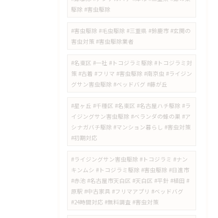
駆除 #害虫駆除
#害虫駆除 #毛虫駆除 #三重県 #鈴鹿市 #玄関の
害虫対策 #害虫駆除業者
#名東区 #一社 #トコジラミ駆除 #トコジラミ対
策 #古着 #フリマ #害虫駆除 #南京虫 #ライジン
グサン害虫駆除 #ベッドバグ #藤が丘
#星ヶ丘 #千種区 #名東区 #名古屋ハチ駆除 #ラ
イジングサン害虫駆除 #ベランダの蜂の巣 #ア
シナガバチ駆除 #マンション暮らし #害虫対策
#初期対応
#ライジングサン害虫駆除 #トコジラミ #ナン
キンムシ #トコジラミ駆除 #害虫駆除 #日進市
#赤池 #名古屋市天白区 #天白区 #平針 #植田 #
原駅 #中古家具 #フリマアプリ #ベッドバグ
#24時間対応 #無料調査 #害虫対策