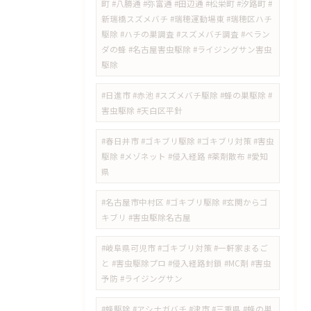
町 #八勝通 #弥富通 #田辺通 #松栄町 #汐路町 #
新瑞橋スズメバチ #瑞穂運動場東 #瑞穂区ハチ
駆除 #ハチの巣調査 #スズメバチ調査 #ベラン
ダの蜂 #名古屋害虫駆除 #ライジングサン害虫
駆除
#日進市 #赤池 #スズメバチ駆除 #蜂の巣駆除 #
害虫駆除 #天白区平針
#春日井市 #ゴキブリ駆除 #ゴキブリ対策 #害虫
駆除 #メゾネット #侵入経路 #薬剤散布 #愛知
県
#名古屋市中村区 #ゴキブリ駆除 #玄関からゴ
キブリ #害虫駆除名古屋
#岐阜県可児市 #ゴキブリ対策 #一軒家まるご
と #害虫駆除プロ #侵入経路封鎖 #MC剤 #害虫
予防 #ライジングサン
#蜂駆除 #アシナガバチ #津市 #三重県 #蜂の巣