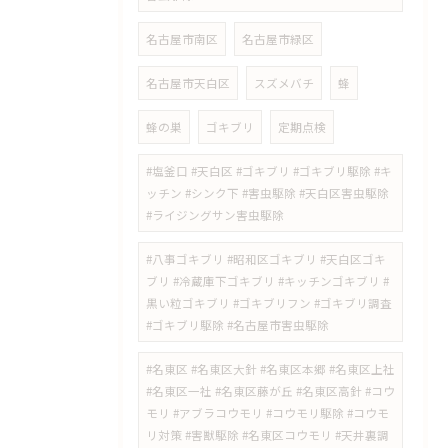
名古屋市南区
名古屋市緑区
名古屋市天白区
スズメバチ
蜂
蜂の巣
ゴキブリ
定期点検
#塩釜口 #天白区 #ゴキブリ #ゴキブリ駆除 #キ
ッチン #シンク下 #害虫駆除 #天白区害虫駆除
#ライジングサン害虫駆除
#八事ゴキブリ #昭和区ゴキブリ #天白区ゴキ
ブリ #冷蔵庫下ゴキブリ #キッチンゴキブリ #
黒い粒ゴキブリ #ゴキブリフン #ゴキブリ調査
#ゴキブリ駆除 #名古屋市害虫駆除
#名東区 #名東区大針 #名東区本郷 #名東区上社
#名東区一社 #名東区藤が丘 #名東区高針 #コウ
モリ #アブラコウモリ #コウモリ駆除 #コウモ
リ対策 #害獣駆除 #名東区コウモリ #天井裏調