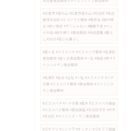
名古屋害虫駆除 #ライジングサン害虫駆除
​#日進市 #香久山 #日進市香久山 #天白区 #名古
屋市天白区 #トコジラミ駆除 #南京虫 #謎の痒
み #赤い発疹 #ダニじゃない #睡眠不足 #ベッ
ドの虫 #旅行帰り #害虫駆除 #地域密着 #暮ら
しのSOS #安心な暮らし
#星ヶ丘 #スズメバチ #スズメバチ駆除 #名東区
害虫駆除 #星ヶ丘害虫駆除 #一社 #植田 #原 #ラ
イジングサン害虫駆除
#名東区 #社台 #上社 #一社 #スズメバチ #ハチ
の巣 #スズメバチ駆除 #害虫駆除 #ライジング
サン害虫駆除
#スズメバチ #ハチの巣 #庭木 #スズメバチ調査
#スズメバチ駆除 #害虫調査 #天白区中平 #中平
#天白区 #ライジング・サン害虫駆除
#ゴキブリ #シンク下 #キッチン #ゴキブリ調査