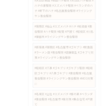
#天白区植田 #植田ハチ駆除 #天白区ハチ駆除 #
ハチの巣駆除 #スズメバチ駆除 #ベランダのハ
チ #軒下のハチ #名古屋害虫駆除 #ライジング
サン害虫駆除
#瑞穂区 #桜山 #スズメバチ #ハチ #給湯器 #害
虫駆除 #ハチ駆除 #配管 #戸建て #昭和区 #川名
#御器所 #ライジングサン害虫駆除
#新瑞橋 #瑞穂区 #名古屋市 #ゴキブリ #飲食店
#ラーメン店 #害虫駆除 #店舗衛生 #ゴキブリ対
策 #ライジングサン害虫駆除
#昭和区 #八事 #ゴキブリ #ゴキブリ駆除 #昭和
区ゴキブリ #八事ゴキブリ #害虫駆除 #名古屋
害虫駆除 #ライジングサン害虫駆除 #MEO対策
:::
#名東区 #上社 #スズメバチ #蜂の巣 #ベランダ
#害虫駆除 #名古屋市 #蜂対策 #集合住宅 #戸建
て