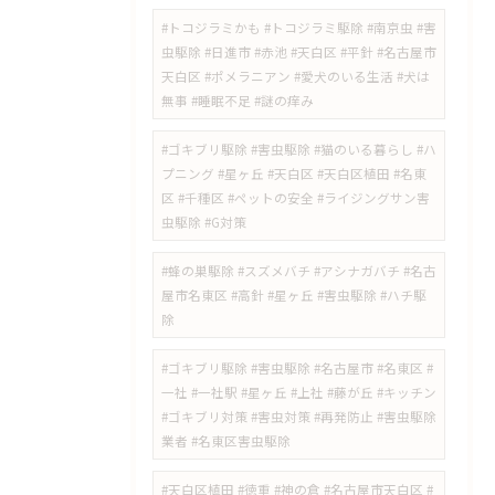
​#トコジラミかも #トコジラミ駆除 #南京虫 #害
虫駆除 #日進市 #赤池 #天白区 #平針 #名古屋市
天白区 #ポメラニアン #愛犬のいる生活 #犬は
無事 #睡眠不足 #謎の痒み
​#ゴキブリ駆除 #害虫駆除 #猫のいる暮らし #ハ
プニング #星ヶ丘 #天白区 #天白区植田 #名東
区 #千種区 #ペットの安全 #ライジングサン害
虫駆除 #G対策
#蜂の巣駆除 #スズメバチ #アシナガバチ #名古
屋市名東区 #高針 #星ヶ丘 #害虫駆除 #ハチ駆
除
#ゴキブリ駆除 #害虫駆除 #名古屋市 #名東区 #
一社 #一社駅 #星ヶ丘 #上社 #藤が丘 #キッチン
#ゴキブリ対策 #害虫対策 #再発防止 #害虫駆除
業者 #名東区害虫駆除
#天白区植田 #徳重 #神の倉 #名古屋市天白区 #