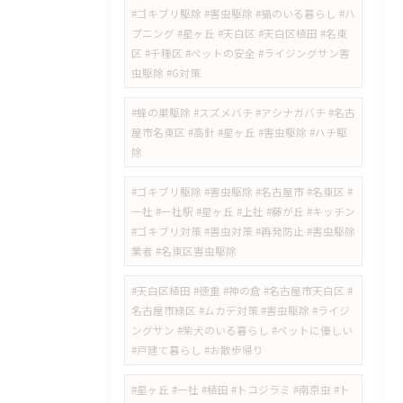
​#ゴキブリ駆除 #害虫駆除 #猫のいる暮らし #ハ
プニング #星ヶ丘 #天白区 #天白区植田 #名東
区 #千種区 #ペットの安全 #ライジングサン害
虫駆除 #G対策
#蜂の巣駆除 #スズメバチ #アシナガバチ #名古
屋市名東区 #高針 #星ヶ丘 #害虫駆除 #ハチ駆
除
#ゴキブリ駆除 #害虫駆除 #名古屋市 #名東区 #
一社 #一社駅 #星ヶ丘 #上社 #藤が丘 #キッチン
#ゴキブリ対策 #害虫対策 #再発防止 #害虫駆除
業者 #名東区害虫駆除
#天白区植田 #徳重 #神の倉 #名古屋市天白区 #
名古屋市緑区 #ムカデ対策 #害虫駆除 #ライジ
ングサン #柴犬のいる暮らし #ペットに優しい
#戸建て暮らし #お散歩帰り
#星ヶ丘 #一社 #植田 #トコジラミ #南京虫 #ト