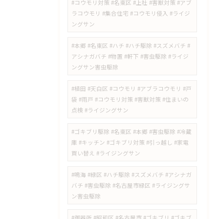
#コウモリ対策 #名東区 #上社 #害獣対策 #アブ
ラコウモリ #集合住宅 #コウモリ侵入 #ライジ
ングサン
#本郷 #名東区 #ハチ #ハチ駆除 #スズメバチ #
アシナガバチ #物置 #軒下 #害虫駆除 #ライジ
ングサン害虫駆除
#植田 #天白区 #コウモリ #アブラコウモリ #戸
袋 #雨戸 #コウモリ対策 #害獣対策 #住まいの
点検 #ライジングサン
#ゴキブリ駆除 #名東区 #本郷 #害虫駆除 #冷蔵
庫 #キッチン #ゴキブリ対策 #引っ越し #家電
買い替え #ライジングサン
#鳴海 #緑区 #ハチ駆除 #スズメバチ #アシナガ
バチ #害虫駆除 #名古屋市緑区 #ライジングサ
ン害虫駆除
#御器所 #昭和区 #名古屋市 #ゴキブリ #ゴキブ