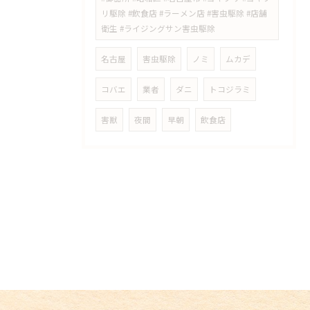
リ駆除 #飲食店 #ラーメン店 #害虫駆除 #店舗
衛生 #ライジングサン害虫駆除
名古屋
害虫駆除
ノミ
ムカデ
コバエ
業者
ダニ
トコジラミ
害獣
夜間
早朝
飲食店