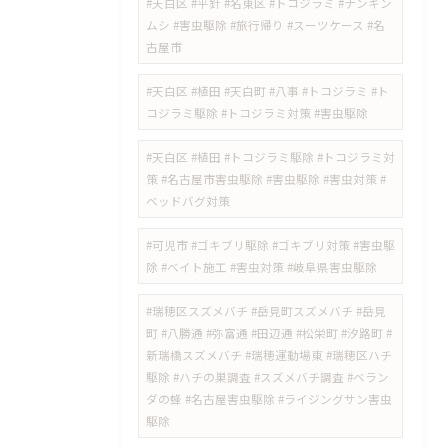
#天白区 #平針 #名東区 #トコジラミ #ナンキン
ムシ #害虫駆除 #旅行帰り #スーツケース #名
古屋市
#天白区 #植田 #天白町 #八事 #トコジラミ #ト
コジラミ駆除 #トコジラミ対策 #害虫駆除
#天白区 #植田 #トコジラミ駆除 #トコジラミ対
策 #名古屋市害虫駆除 #害虫駆除 #害虫対策 #
ベッドバグ対策
#可児市 #ゴキブリ駆除 #ゴキブリ対策 #害虫駆
除 #ベイト施工 #害虫対策 #岐阜県害虫駆除
#瑞穂区スズメバチ #岳見町スズメバチ #岳見
町 #八勝通 #弥富通 #田辺通 #松栄町 #汐路町 #
新瑞橋スズメバチ #瑞穂運動場東 #瑞穂区ハチ
駆除 #ハチの巣調査 #スズメバチ調査 #ベラン
ダの蜂 #名古屋害虫駆除 #ライジングサン害虫
駆除