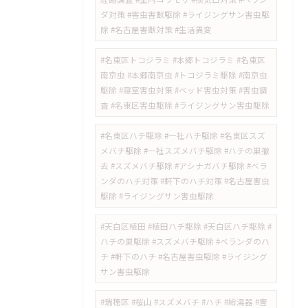
ダ対策 #害虫害獣駆除 #ライジングサン害虫駆
除 #名古屋害獣対策 #生活異変
#名東区トコジラミ #本郷トコジラミ #名東区
南京虫 #本郷南京虫 #トコジラミ駆除 #南京虫
駆除 #寝室害虫対策 #ベッド害虫対策 #害虫調
査 #名東区害虫駆除 #ライジングサン害虫駆除
#名東区ハチ駆除 #一社ハチ駆除 #名東区スズ
メバチ駆除 #一社スズメバチ駆除 #ハチの巣撤
去 #スズメバチ駆除 #アシナガバチ駆除 #ベラ
ンダのハチ対策 #軒下のハチ対策 #名古屋害虫
駆除 #ライジングサン害虫駆除
#天白区植田 #植田ハチ駆除 #天白区ハチ駆除 #
ハチの巣駆除 #スズメバチ駆除 #ベランダのハ
チ #軒下のハチ #名古屋害虫駆除 #ライジング
サン害虫駆除
#瑞穂区 #桜山 #スズメバチ #ハチ #給湯器 #害