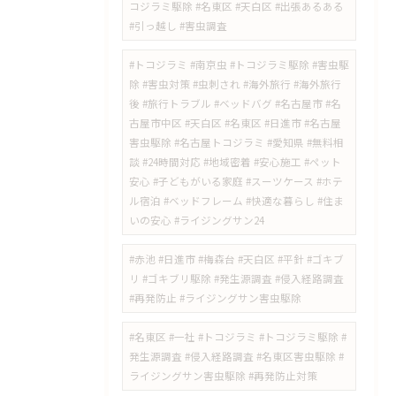
コジラミ駆除 #名東区 #天白区 #出張あるある
#引っ越し #害虫調査
#トコジラミ #南京虫 #トコジラミ駆除 #害虫駆
除 #害虫対策 #虫刺され #海外旅行 #海外旅行
後 #旅行トラブル #ベッドバグ #名古屋市 #名
古屋市中区 #天白区 #名東区 #日進市 #名古屋
害虫駆除 #名古屋トコジラミ #愛知県 #無料相
談 #24時間対応 #地域密着 #安心施工 #ペット
安心 #子どもがいる家庭 #スーツケース #ホテ
ル宿泊 #ベッドフレーム #快適な暮らし #住ま
いの安心 #ライジングサン24
#赤池 #日進市 #梅森台 #天白区 #平針 #ゴキブ
リ #ゴキブリ駆除 #発生源調査 #侵入経路調査
#再発防止 #ライジングサン害虫駆除
#名東区 #一社 #トコジラミ #トコジラミ駆除 #
発生源調査 #侵入経路調査 #名東区害虫駆除 #
ライジングサン害虫駆除 #再発防止対策