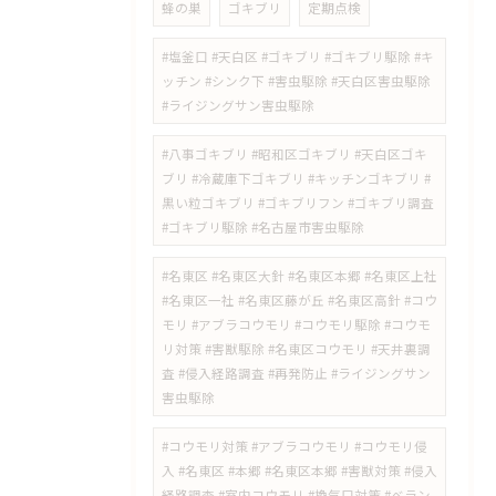
蜂の巣
ゴキブリ
定期点検
#塩釜口 #天白区 #ゴキブリ #ゴキブリ駆除 #キ
ッチン #シンク下 #害虫駆除 #天白区害虫駆除
#ライジングサン害虫駆除
#八事ゴキブリ #昭和区ゴキブリ #天白区ゴキ
ブリ #冷蔵庫下ゴキブリ #キッチンゴキブリ #
黒い粒ゴキブリ #ゴキブリフン #ゴキブリ調査
#ゴキブリ駆除 #名古屋市害虫駆除
#名東区 #名東区大針 #名東区本郷 #名東区上社
#名東区一社 #名東区藤が丘 #名東区高針 #コウ
モリ #アブラコウモリ #コウモリ駆除 #コウモ
リ対策 #害獣駆除 #名東区コウモリ #天井裏調
査 #侵入経路調査 #再発防止 #ライジングサン
害虫駆除
#コウモリ対策 #アブラコウモリ #コウモリ侵
入 #名東区 #本郷 #名東区本郷 #害獣対策 #侵入
経路調査 #室内コウモリ #換気口対策 #ベラン