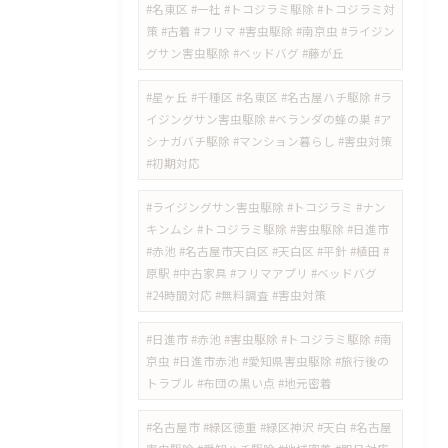
#名東区 #一社 #トコジラミ駆除 #トコジラミ対
策 #古着 #フリマ #害虫駆除 #南京虫 #ライジン
グサン害虫駆除 #ベッドバグ #藤が丘
#星ヶ丘 #千種区 #名東区 #名古屋ハチ駆除 #ラ
イジングサン害虫駆除 #ベランダの蜂の巣 #ア
シナガバチ駆除 #マンション暮らし #害虫対策
#初期対応
#ライジングサン害虫駆除 #トコジラミ #ナン
キンムシ #トコジラミ駆除 #害虫駆除 #日進市
#赤池 #名古屋市天白区 #天白区 #平針 #植田 #
原駅 #中古家具 #フリマアプリ #ベッドバグ
#24時間対応 #無料調査 #害虫対策
​#日進市 #赤池 #害虫駆除 #トコジラミ駆除 #南
京虫 #日進市赤池 #愛知県害虫駆除 #旅行後の
トラブル #布団の黒い点 #地元密着
#名古屋市 #緑区徳重 #緑区神沢 #天白 #名古屋