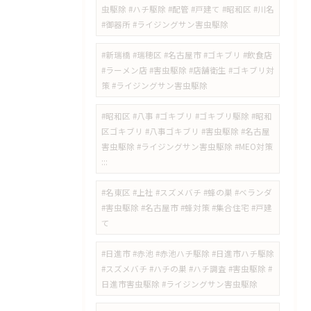
虫駆除 #ハチ駆除 #配管 #戸建て #昭和区 #川名
#御器所 #ライジングサン害虫駆除
#新瑞橋 #瑞穂区 #名古屋市 #ゴキブリ #飲食店
#ラーメン店 #害虫駆除 #店舗衛生 #ゴキブリ対
策 #ライジングサン害虫駆除
#昭和区 #八事 #ゴキブリ #ゴキブリ駆除 #昭和
区ゴキブリ #八事ゴキブリ #害虫駆除 #名古屋
害虫駆除 #ライジングサン害虫駆除 #MEO対策
:::
#名東区 #上社 #スズメバチ #蜂の巣 #ベランダ
#害虫駆除 #名古屋市 #蜂対策 #集合住宅 #戸建
て
#日進市 #赤池 #赤池ハチ駆除 #日進市ハチ駆除
#スズメバチ #ハチの巣 #ハチ調査 #害虫駆除 #
日進市害虫駆除 #ライジングサン害虫駆除