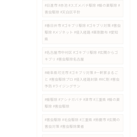
#日進市 #赤池 #スズメバチ駆除 #蜂の巣駆除 #
害虫駆除 #天白区平針
#春日井市 #ゴキブリ駆除 #ゴキブリ対策 #害虫
駆除 #メゾネット #侵入経路 #薬剤散布 #愛知
県
#名古屋市中村区 #ゴキブリ駆除 #玄関からゴ
キブリ #害虫駆除名古屋
#岐阜県可児市 #ゴキブリ対策 #一軒家まるご
と #害虫駆除プロ #侵入経路封鎖 #MC剤 #害虫
予防 #ライジングサン
#蜂駆除 #アシナガバチ #津市 #三重県 #蜂の巣
駆除 #害虫駆除
#害虫駆除 #毛虫駆除 #三重県 #鈴鹿市 #玄関の
害虫対策 #害虫駆除業者