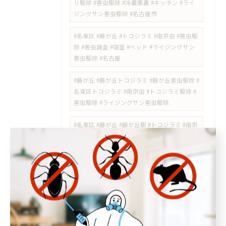
リ駆除 #害虫駆除 #冷蔵庫裏 #キッチン #ライ
ジングサン害虫駆除 #名古屋市
#名東区 #藤が丘 #トコジラミ #南京虫 #害虫駆
除 #害虫調査 #寝室 #ベッド #ライジングサン
害虫駆除 #名古屋
#藤が丘 #藤が丘トコジラミ #藤が丘害虫駆除 #
名東区トコジラミ #南京虫 #トコジラミ駆除 #
害虫駆除 #ライジングサン害虫駆除
#名東区 #藤が丘 #藤が丘駅 #トコジラミ #南京
虫 #トコジラミ駆除 #南京虫駆除 #害虫駆除 #
ライジングサン害虫駆除
#高針台 #ゴキブリ駆除 #名東区害虫駆除 #高針
#極楽 #牧の原 #チャバネゴキブリ #ゴキブリ対
策 #ライジングサン害虫駆除
#日進市スズメバチ #岩藤町 #スズメバチ駆除 #
日進市害虫駆除 #スズメバチの巣 #岩崎町 #五