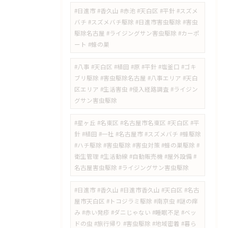
#日進市 #香久山 #赤池 #天白区 #平針 #スズメ
バチ #スズメバチ駆除 #日進市害虫駆除 #害虫
駆除名古屋 #ライジングサン害虫駆除 #カーポ
ート #蜂の巣
#八事 #天白区 #植田 #原 #平針 #塩釜口 #ゴキ
ブリ駆除 #害虫駆除名古屋 #八事エリア #天白
区エリア #生活害虫 #侵入経路調査 #ライジン
グサン害虫駆除
#星ヶ丘 #名東区 #名古屋市名東区 #天白区 #平
針 #植田 #一社 #名古屋市 #スズメバチ #蜂駆除
#ハチ駆除 #害虫駆除 #害虫対策 #蜂の巣駆除 #
衛生管理 #生活動線 #自動販売機 #屋外設備 #
名古屋害虫駆除 #ライジングサン害虫駆除
​#日進市 #香久山 #日進市香久山 #天白区 #名古
屋市天白区 #トコジラミ駆除 #南京虫 #謎の痒
み #赤い発疹 #ダニじゃない #睡眠不足 #ベッ
ドの虫 #旅行帰り #害虫駆除 #地域密着 #暮ら