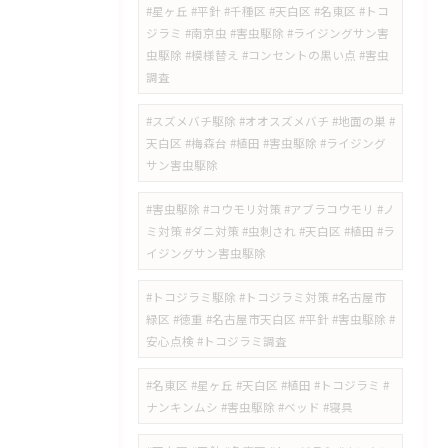
​#星ヶ丘 #平針 #千種区 #天白区 #名東区 #トコ
ジラミ #南京虫 #害虫駆除 #ライジングサン害
虫駆除 #模様替え #コンセントの黒い点 #害虫
調査
#スズメバチ駆除 #オオスズメバチ #地面の巣 #
天白区 #梅森台 #植田 #害虫駆除 #ライジング
サン害虫駆除
#害虫駆除 #コウモリ対策 #アブラコウモリ #ノ
ミ対策 #ダニ対策 #虫刺され #天白区 #植田 #ラ
イジングサン害虫駆除
#トコジラミ駆除 #トコジラミ対策 #名古屋市
緑区 #徳重 #名古屋市天白区 #平針 #害虫駆除 #
安心点検 #トコジラミ調査
#名東区 #星ヶ丘 #天白区 #植田 #トコジラミ #
ナンキンムシ #害虫駆除 #ベッド #寝具