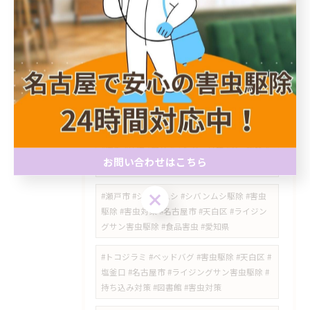
色園 #日進駅周辺 #ハチの巣駆除 #愛知県スズ
メバチ
#瑞穂区 #中山町 #瑞穂通 #佐渡町 #桜山 #桜山
駅 #瑞穂区スズメバチ #瑞穂区スズメバチ駆除
#中山町スズメバチ #瑞穂通スズメバチ #桜山
スズメバチ #ハチ駆除 #スズメバチ駆除 #瑞穂
区害虫駆除 #ライジングサン害虫駆除
#徳重 #神沢 #野並 #ノミダニ対策 #ダニ駆除 #
お問い合わせはこちら
害虫対策 #害獣対策 #名古屋市
お問い合わせはこちら
#瀬戸市 #シバンムシ #シバンムシ駆除 #害虫
駆除 #害虫対策 #名古屋市 #天白区 #ライジン
グサン害虫駆除 #食品害虫 #愛知県
#トコジラミ #ベッドバグ #害虫駆除 #天白区 #
塩釜口 #名古屋市 #ライジングサン害虫駆除 #
持ち込み対策 #図書館 #害虫対策