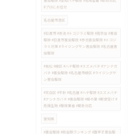
害虫駆除 #愛知ハチ駆除 #地域密着 #即日対応
#プロにお任せ
名古屋市港区
#日進市 #赤池 #トコジラミ駆除 #南京虫 #害虫
駆除 #日進市害虫駆除 #赤池害虫駆除 #トコジ
ラミ対策 #ライジングサン害虫駆除 #名古屋害
虫駆除
#有松 #緑区 #ハチ駆除 #スズメバチ #アシナガ
バチ #害虫駆除 #名古屋市緑区 #ライジングサ
ン害虫駆除
#天白区 #平針 #名古屋 #ハチ駆除 #スズメバチ
#アシナガバチ #害虫駆除 #蜂の巣 #郵便受け #
危険生物 #駆除業者 #緊急対応
愛知県
#害虫駆除 #殺虫剤ランキング #唐辛子害虫駆