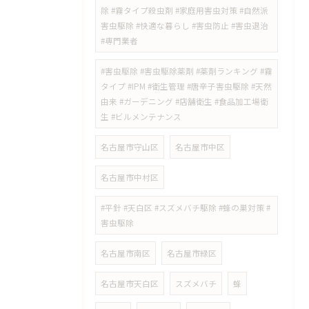
除 #霧タイプ殺虫剤 #家庭用害虫対策 #自然派
害虫駆除 #快適な暮らし #害虫防止 #害虫退治
#専門業者
#害虫駆除 #害虫駆除薬剤 #薬剤ランキング #霧
タイプ #IPM #衛生管理 #唐辛子害虫駆除 #天然
由来 #ガーデニング #店舗衛生 #食品加工場衛
生 #ビルメンテナンス
名古屋市守山区
名古屋市中区
名古屋市中村区
#平針 #天白区 #スズメバチ駆除 #蜂の巣対策 #
害虫駆除
名古屋市南区
名古屋市緑区
名古屋市天白区
スズメバチ
蜂