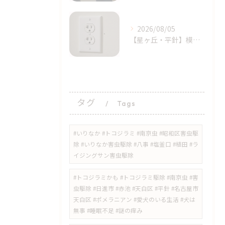
2026/08/05
【星ヶ丘・平針】模様替えで気付いた…コンセントの「消えない黒い点」｜トコジラミのサインかもしれません
タグ
Tags
#いりなか #トコジラミ #南京虫 #昭和区害虫駆
除 #いりなか害虫駆除 #八事 #塩釜口 #植田 #ラ
イジングサン害虫駆除
​#トコジラミかも #トコジラミ駆除 #南京虫 #害
虫駆除 #日進市 #赤池 #天白区 #平針 #名古屋市
天白区 #ポメラニアン #愛犬のいる生活 #犬は
無事 #睡眠不足 #謎の痒み