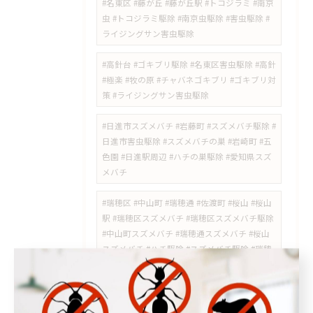
#名東区 #藤が丘 #藤が丘駅 #トコジラミ #南京
虫 #トコジラミ駆除 #南京虫駆除 #害虫駆除 #
ライジングサン害虫駆除
#高針台 #ゴキブリ駆除 #名東区害虫駆除 #高針
#極楽 #牧の原 #チャバネゴキブリ #ゴキブリ対
策 #ライジングサン害虫駆除
#日進市スズメバチ #岩藤町 #スズメバチ駆除 #
日進市害虫駆除 #スズメバチの巣 #岩崎町 #五
色園 #日進駅周辺 #ハチの巣駆除 #愛知県スズ
メバチ
#瑞穂区 #中山町 #瑞穂通 #佐渡町 #桜山 #桜山
駅 #瑞穂区スズメバチ #瑞穂区スズメバチ駆除
#中山町スズメバチ #瑞穂通スズメバチ #桜山
スズメバチ #ハチ駆除 #スズメバチ駆除 #瑞穂
区害虫駆除 #ライジングサン害虫駆除
#徳重 #神沢 #野並 #ノミダニ対策 #ダニ駆除 #
害虫対策 #害獣対策 #名古屋市