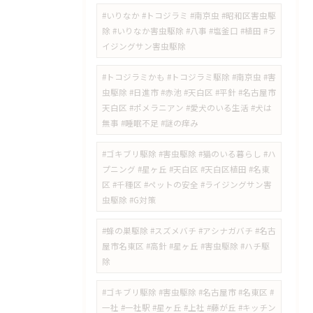
#いりなか #トコジラミ #南京虫 #昭和区害虫駆
除 #いりなか害虫駆除 #八事 #塩釜口 #植田 #ラ
イジングサン害虫駆除
​#トコジラミかも #トコジラミ駆除 #南京虫 #害
虫駆除 #日進市 #赤池 #天白区 #平針 #名古屋市
天白区 #ポメラニアン #愛犬のいる生活 #犬は
無事 #睡眠不足 #謎の痒み
​#ゴキブリ駆除 #害虫駆除 #猫のいる暮らし #ハ
プニング #星ヶ丘 #天白区 #天白区植田 #名東
区 #千種区 #ペットの安全 #ライジングサン害
虫駆除 #G対策
#蜂の巣駆除 #スズメバチ #アシナガバチ #名古
屋市名東区 #高針 #星ヶ丘 #害虫駆除 #ハチ駆
除
#ゴキブリ駆除 #害虫駆除 #名古屋市 #名東区 #
一社 #一社駅 #星ヶ丘 #上社 #藤が丘 #キッチン