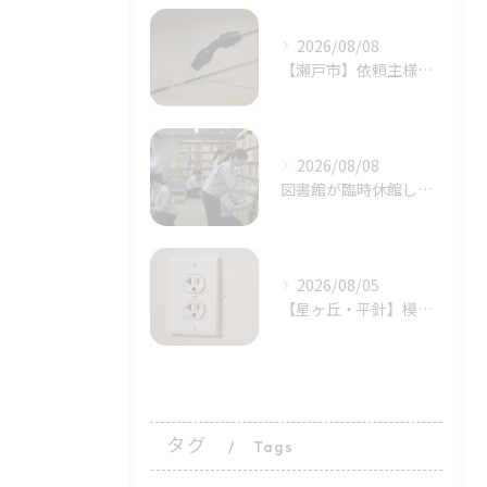
2026/08/08
​【瀬戸市】依頼主様の完璧に近い初期対応！シバンムシ駆除の「プロによる追加施工」｜天白区ライジング・サン
2026/08/08
図書館が臨時休館したトコジラミ問題とは？家庭でも注意｜天白区塩釜口
2026/08/05
【星ヶ丘・平針】模様替えで気付いた…コンセントの「消えない黒い点」｜トコジラミのサインかもしれません
タグ
Tags