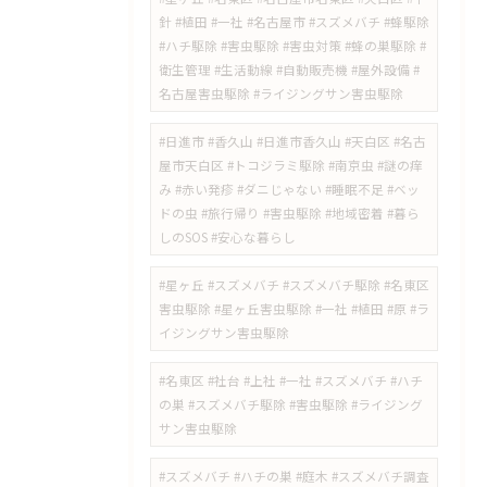
針 #植田 #一社 #名古屋市 #スズメバチ #蜂駆除
#ハチ駆除 #害虫駆除 #害虫対策 #蜂の巣駆除 #
衛生管理 #生活動線 #自動販売機 #屋外設備 #
名古屋害虫駆除 #ライジングサン害虫駆除
​#日進市 #香久山 #日進市香久山 #天白区 #名古
屋市天白区 #トコジラミ駆除 #南京虫 #謎の痒
み #赤い発疹 #ダニじゃない #睡眠不足 #ベッ
ドの虫 #旅行帰り #害虫駆除 #地域密着 #暮ら
しのSOS #安心な暮らし
#星ヶ丘 #スズメバチ #スズメバチ駆除 #名東区
害虫駆除 #星ヶ丘害虫駆除 #一社 #植田 #原 #ラ
イジングサン害虫駆除
#名東区 #社台 #上社 #一社 #スズメバチ #ハチ
の巣 #スズメバチ駆除 #害虫駆除 #ライジング
サン害虫駆除
#スズメバチ #ハチの巣 #庭木 #スズメバチ調査