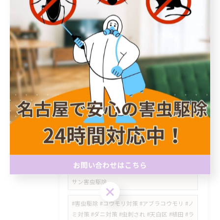
#瀬戸市 #シバンムシ #シバンムシ駆除 #害虫
駆除 #害虫対策 #名古屋市 #天白区 #ライジン
グサン害虫駆除 #食品害虫 #愛知県
#トコジラミ #ベッドバグ #害虫駆除 #天白区 #
塩釜口 #名古屋市 #ライジングサン害虫駆除 #
持ち込み対策 #図書館 #害虫対策
​#星ヶ丘 #平針 #千種区 #天白区 #名東区 #トコ
ジラミ #南京虫 #害虫駆除 #ライジングサン害
虫駆除 #模様替え #コンセントの黒い点 #害虫
調査
#スズメバチ駆除 #オオスズメバチ #地面の巣 #
お問い合わせはこちら
天白区 #梅森台 #植田 #害虫駆除 #ライジング
サン害虫駆除
お問い合わせはこちら
#害虫駆除 #コウモリ対策 #アブラコウモリ #ノ
ミ対策 #ダニ対策 #虫刺され #天白区 #植田 #ラ