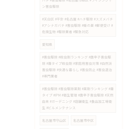
バチ #害虫駆除 #名古屋市緑区 #ライジングサ
ン害虫駆除
#天白区 #平針 #名古屋 #ハチ駆除 #スズメバチ
#アシナガバチ #害虫駆除 #蜂の巣 #郵便受け #
危険生物 #駆除業者 #緊急対応
愛知県
#害虫駆除 #殺虫剤ランキング #唐辛子害虫駆
除 #霧タイプ殺虫剤 #家庭用害虫対策 #自然派
害虫駆除 #快適な暮らし #害虫防止 #害虫退治
#専門業者
#害虫駆除 #害虫駆除薬剤 #薬剤ランキング #霧
タイプ #IPM #衛生管理 #唐辛子害虫駆除 #天然
由来 #ガーデニング #店舗衛生 #食品加工場衛
生 #ビルメンテナンス
名古屋市守山区
名古屋市中区