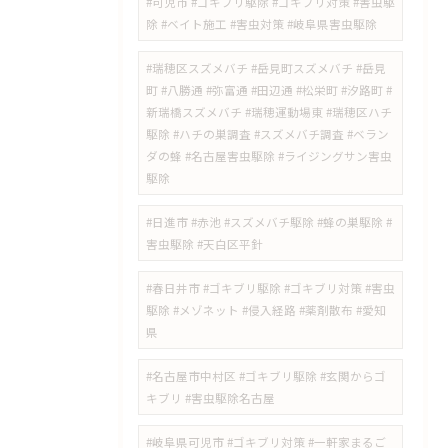
#可児市 #ゴキブリ駆除 #ゴキブリ対策 #害虫駆
除 #ベイト施工 #害虫対策 #岐阜県害虫駆除
#瑞穂区スズメバチ #岳見町スズメバチ #岳見
町 #八勝通 #弥富通 #田辺通 #松栄町 #汐路町 #
新瑞橋スズメバチ #瑞穂運動場東 #瑞穂区ハチ
駆除 #ハチの巣調査 #スズメバチ調査 #ベラン
ダの蜂 #名古屋害虫駆除 #ライジングサン害虫
駆除
#日進市 #赤池 #スズメバチ駆除 #蜂の巣駆除 #
害虫駆除 #天白区平針
#春日井市 #ゴキブリ駆除 #ゴキブリ対策 #害虫
駆除 #メゾネット #侵入経路 #薬剤散布 #愛知
県
#名古屋市中村区 #ゴキブリ駆除 #玄関からゴ
キブリ #害虫駆除名古屋
#岐阜県可児市 #ゴキブリ対策 #一軒家まるご