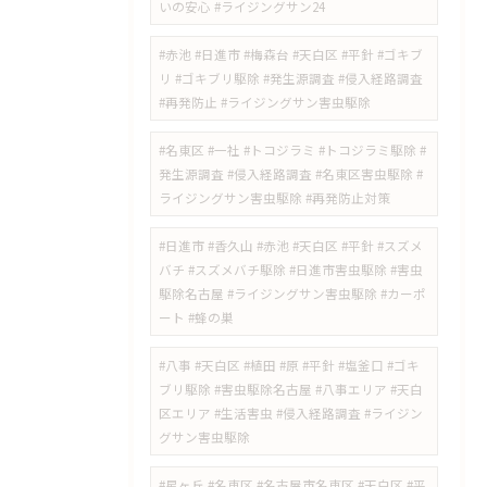
いの安心 #ライジングサン24
#赤池 #日進市 #梅森台 #天白区 #平針 #ゴキブ
リ #ゴキブリ駆除 #発生源調査 #侵入経路調査
#再発防止 #ライジングサン害虫駆除
#名東区 #一社 #トコジラミ #トコジラミ駆除 #
発生源調査 #侵入経路調査 #名東区害虫駆除 #
ライジングサン害虫駆除 #再発防止対策
#日進市 #香久山 #赤池 #天白区 #平針 #スズメ
バチ #スズメバチ駆除 #日進市害虫駆除 #害虫
駆除名古屋 #ライジングサン害虫駆除 #カーポ
ート #蜂の巣
#八事 #天白区 #植田 #原 #平針 #塩釜口 #ゴキ
ブリ駆除 #害虫駆除名古屋 #八事エリア #天白
区エリア #生活害虫 #侵入経路調査 #ライジン
グサン害虫駆除
#星ヶ丘 #名東区 #名古屋市名東区 #天白区 #平