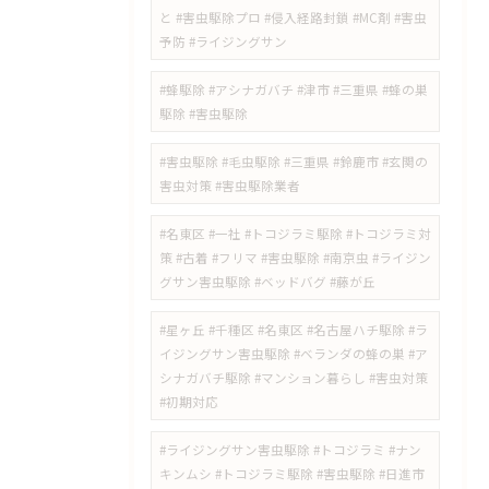
と #害虫駆除プロ #侵入経路封鎖 #MC剤 #害虫
予防 #ライジングサン
#蜂駆除 #アシナガバチ #津市 #三重県 #蜂の巣
駆除 #害虫駆除
#害虫駆除 #毛虫駆除 #三重県 #鈴鹿市 #玄関の
害虫対策 #害虫駆除業者
#名東区 #一社 #トコジラミ駆除 #トコジラミ対
策 #古着 #フリマ #害虫駆除 #南京虫 #ライジン
グサン害虫駆除 #ベッドバグ #藤が丘
#星ヶ丘 #千種区 #名東区 #名古屋ハチ駆除 #ラ
イジングサン害虫駆除 #ベランダの蜂の巣 #ア
シナガバチ駆除 #マンション暮らし #害虫対策
#初期対応
#ライジングサン害虫駆除 #トコジラミ #ナン
キンムシ #トコジラミ駆除 #害虫駆除 #日進市