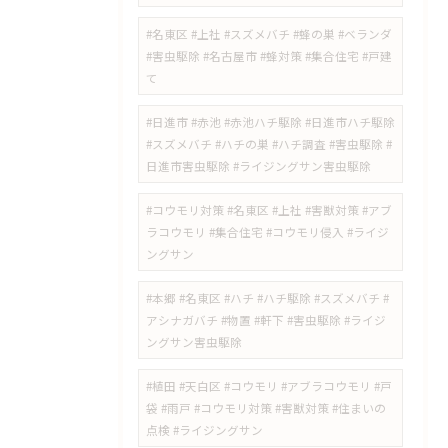
#名東区 #上社 #スズメバチ #蜂の巣 #ベランダ
#害虫駆除 #名古屋市 #蜂対策 #集合住宅 #戸建
て
#日進市 #赤池 #赤池ハチ駆除 #日進市ハチ駆除
#スズメバチ #ハチの巣 #ハチ調査 #害虫駆除 #
日進市害虫駆除 #ライジングサン害虫駆除
#コウモリ対策 #名東区 #上社 #害獣対策 #アブ
ラコウモリ #集合住宅 #コウモリ侵入 #ライジ
ングサン
#本郷 #名東区 #ハチ #ハチ駆除 #スズメバチ #
アシナガバチ #物置 #軒下 #害虫駆除 #ライジ
ングサン害虫駆除
#植田 #天白区 #コウモリ #アブラコウモリ #戸
袋 #雨戸 #コウモリ対策 #害獣対策 #住まいの
点検 #ライジングサン