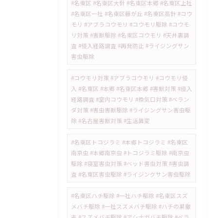
#名東区 #名東区大針 #名東区本郷 #名東区上社
#名東区一社 #名東区藤が丘 #名東区高針 #コウ
モリ #アブラコウモリ #コウモリ駆除 #コウモ
リ対策 #害獣駆除 #名東区コウモリ #天井裏調
査 #侵入経路調査 #再発防止 #ライジングサン
害虫駆除
#コウモリ対策 #アブラコウモリ #コウモリ侵
入 #名東区 #本郷 #名東区本郷 #害獣対策 #侵入
経路調査 #室内コウモリ #換気口対策 #ベラン
ダ対策 #害虫害獣駆除 #ライジングサン害虫駆
除 #名古屋害獣対策 #生活異変
#名東区トコジラミ #本郷トコジラミ #名東区
南京虫 #本郷南京虫 #トコジラミ駆除 #南京虫
駆除 #寝室害虫対策 #ベッド害虫対策 #害虫調
査 #名東区害虫駆除 #ライジングサン害虫駆除
#名東区ハチ駆除 #一社ハチ駆除 #名東区スズ
メバチ駆除 #一社スズメバチ駆除 #ハチの巣撤
去 #スズメバチ駆除 #アシナガバチ駆除 #ベラ