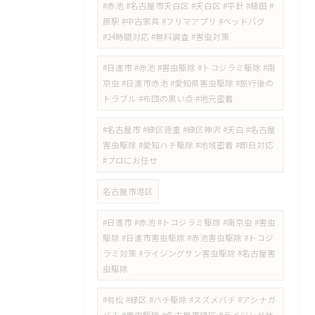
#赤池 #名古屋市天白区 #天白区 #平針 #植田 #
原駅 #中古家具 #フリマアプリ #ベッドバグ
#24時間対応 #無料調査 #害虫対策
​#日進市 #赤池 #害虫駆除 #トコジラミ駆除 #南
京虫 #日進市赤池 #愛知県害虫駆除 #旅行後の
トラブル #布団の黒い点 #地元密着
#名古屋市 #緑区徳重 #緑区神沢 #天白 #名古屋
害虫駆除 #愛知ハチ駆除 #地域密着 #即日対応
#プロにお任せ
名古屋市港区
#日進市 #赤池 #トコジラミ駆除 #南京虫 #害虫
駆除 #日進市害虫駆除 #赤池害虫駆除 #トコジ
ラミ対策 #ライジングサン害虫駆除 #名古屋害
虫駆除
#有松 #緑区 #ハチ駆除 #スズメバチ #アシナガ