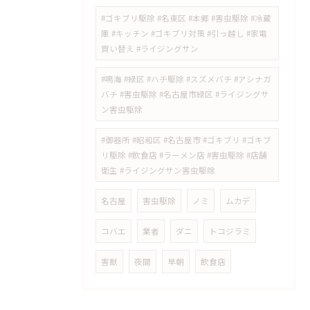
#ゴキブリ駆除 #名東区 #本郷 #害虫駆除 #冷蔵
庫 #キッチン #ゴキブリ対策 #引っ越し #家電
買い替え #ライジングサン
#鳴海 #緑区 #ハチ駆除 #スズメバチ #アシナガ
バチ #害虫駆除 #名古屋市緑区 #ライジングサ
ン害虫駆除
#御器所 #昭和区 #名古屋市 #ゴキブリ #ゴキブ
リ駆除 #飲食店 #ラーメン店 #害虫駆除 #店舗
衛生 #ライジングサン害虫駆除
名古屋
害虫駆除
ノミ
ムカデ
コバエ
業者
ダニ
トコジラミ
害獣
夜間
早朝
飲食店