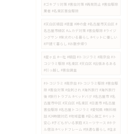
#ゴキブリ対策 #害虫対策 #再発防止 #害虫駆除
業者 #名東区害虫駆除
#天白区植田 #徳重 #神の倉 #名古屋市天白区 #
名古屋市緑区 #ムカデ対策 #害虫駆除 #ライジ
ングサン #柴犬のいる暮らし #ペットに優しい
#戸建て暮らし #お散歩帰り
#星ヶ丘 #一社 #植田 #トコジラミ #南京虫 #ト
コジラミ駆除 #名東区 #天白区 #出張あるある
#引っ越し #害虫調査
#トコジラミ #南京虫 #トコジラミ駆除 #害虫駆
除 #害虫対策 #虫刺され #海外旅行 #海外旅行
後 #旅行トラブル #ベッドバグ #名古屋市 #名
古屋市中区 #天白区 #名東区 #日進市 #名古屋
害虫駆除 #名古屋トコジラミ #愛知県 #無料相
談 #24時間対応 #地域密着 #安心施工 #ペット
安心 #子どもがいる家庭 #スーツケース #ホテ
ル宿泊 #ベッドフレーム #快適な暮らし #住ま