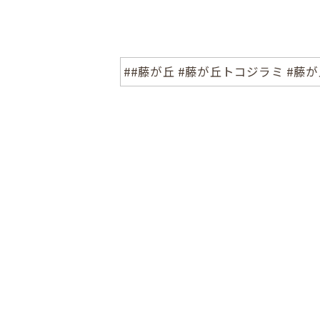
##藤が丘 #藤が丘トコジラミ #藤