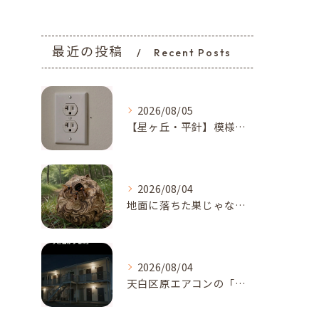
最近の投稿
Recent Posts
2026/08/05
【星ヶ丘・平針】模様替えで気付いた…コンセントの「消えない黒い点」｜トコジラミのサインかもしれません
2026/08/04
地面に落ちた巣じゃない！？地面、土の中に作られたスズメバチの巣に要注意【名古屋市天白区・梅森台周辺】
2026/08/04
天白区原エアコンの「カサカサ音」に注意！アブラコウモリが招く...