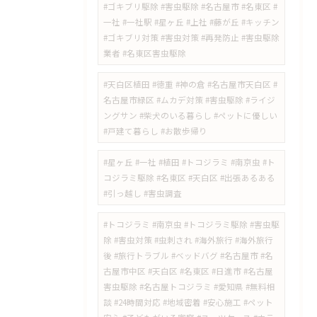
#ゴキブリ駆除 #害虫駆除 #名古屋市 #名東区 #
一社 #一社駅 #星ヶ丘 #上社 #藤が丘 #キッチン
#ゴキブリ対策 #害虫対策 #再発防止 #害虫駆除
業者 #名東区害虫駆除
#天白区植田 #徳重 #神の倉 #名古屋市天白区 #
名古屋市緑区 #ムカデ対策 #害虫駆除 #ライジ
ングサン #柴犬のいる暮らし #ペットに優しい
#戸建て暮らし #お散歩帰り
#星ヶ丘 #一社 #植田 #トコジラミ #南京虫 #ト
コジラミ駆除 #名東区 #天白区 #出張あるある
#引っ越し #害虫調査
#トコジラミ #南京虫 #トコジラミ駆除 #害虫駆
除 #害虫対策 #虫刺され #海外旅行 #海外旅行
後 #旅行トラブル #ベッドバグ #名古屋市 #名
古屋市中区 #天白区 #名東区 #日進市 #名古屋
害虫駆除 #名古屋トコジラミ #愛知県 #無料相
談 #24時間対応 #地域密着 #安心施工 #ペット