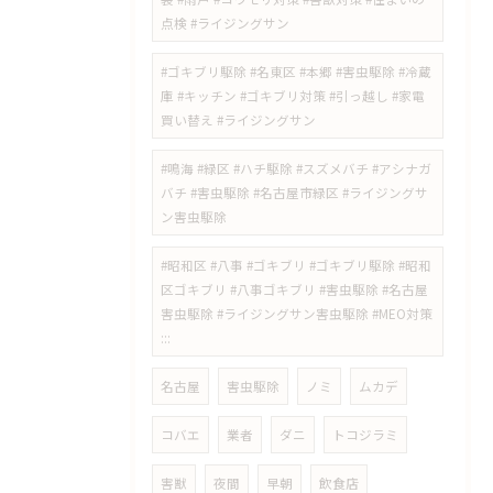
点検 #ライジングサン
#ゴキブリ駆除 #名東区 #本郷 #害虫駆除 #冷蔵
庫 #キッチン #ゴキブリ対策 #引っ越し #家電
買い替え #ライジングサン
#鳴海 #緑区 #ハチ駆除 #スズメバチ #アシナガ
バチ #害虫駆除 #名古屋市緑区 #ライジングサ
ン害虫駆除
#昭和区 #八事 #ゴキブリ #ゴキブリ駆除 #昭和
区ゴキブリ #八事ゴキブリ #害虫駆除 #名古屋
害虫駆除 #ライジングサン害虫駆除 #MEO対策
:::
名古屋
害虫駆除
ノミ
ムカデ
コバエ
業者
ダニ
トコジラミ
害獣
夜間
早朝
飲食店