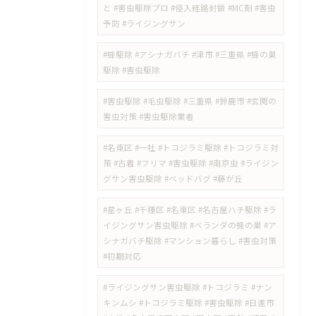
と #害虫駆除プロ #侵入経路封鎖 #MC剤 #害虫
予防 #ライジングサン
#蜂駆除 #アシナガバチ #津市 #三重県 #蜂の巣
駆除 #害虫駆除
#害虫駆除 #毛虫駆除 #三重県 #鈴鹿市 #玄関の
害虫対策 #害虫駆除業者
#名東区 #一社 #トコジラミ駆除 #トコジラミ対
策 #古着 #フリマ #害虫駆除 #南京虫 #ライジン
グサン害虫駆除 #ベッドバグ #藤が丘
#星ヶ丘 #千種区 #名東区 #名古屋ハチ駆除 #ラ
イジングサン害虫駆除 #ベランダの蜂の巣 #ア
シナガバチ駆除 #マンション暮らし #害虫対策
#初期対応
#ライジングサン害虫駆除 #トコジラミ #ナン
キンムシ #トコジラミ駆除 #害虫駆除 #日進市