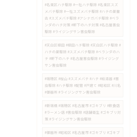
#名東区ハチ駆除 #一社ハチ駆除 #名東区スズ
メバチ駆除 #一社スズメバチ駆除 #ハチの巣撤
去 #スズメバチ駆除 #アシナガバチ駆除 #ベラ
ンダのハチ対策 #軒下のハチ対策 #名古屋害虫
駆除 #ライジングサン害虫駆除
#天白区植田 #植田ハチ駆除 #天白区ハチ駆除 #
ハチの巣駆除 #スズメバチ駆除 #ベランダのハ
チ #軒下のハチ #名古屋害虫駆除 #ライジング
サン害虫駆除
#瑞穂区 #桜山 #スズメバチ #ハチ #給湯器 #害
虫駆除 #ハチ駆除 #配管 #戸建て #昭和区 #川名
#御器所 #ライジングサン害虫駆除
#新瑞橋 #瑞穂区 #名古屋市 #ゴキブリ #飲食店
#ラーメン店 #害虫駆除 #店舗衛生 #ゴキブリ対
策 #ライジングサン害虫駆除
#御器所 #昭和区 #名古屋市 #ゴキブリ #ゴキブ