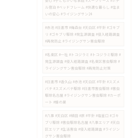
安心 #子どもがいる家庭 #スーツケース #ホテ
ル宿泊 #ベッドフレーム #快適な暮らし #住ま
いの安心 #ライジングサン24
#赤池 #日進市 #梅森台 #天白区 #平針 #ゴキブ
リ #ゴキブリ駆除 #発生源調査 #侵入経路調査
#再発防止 #ライジングサン害虫駆除
#名東区 #一社 #トコジラミ #トコジラミ駆除 #
発生源調査 #侵入経路調査 #名東区害虫駆除 #
ライジングサン害虫駆除 #再発防止対策
#日進市 #香久山 #赤池 #天白区 #平針 #スズメ
バチ #スズメバチ駆除 #日進市害虫駆除 #害虫
駆除名古屋 #ライジングサン害虫駆除 #カーポ
ート #蜂の巣
#八事 #天白区 #植田 #原 #平針 #塩釜口 #ゴキ
ブリ駆除 #害虫駆除名古屋 #八事エリア #天白
区エリア #生活害虫 #侵入経路調査 #ライジン
グサン害虫駆除