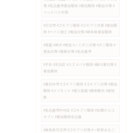
策 #名古屋市害虫駆除 #害虫駆除 #害虫対策 #
ベッドバグ対策
#可児市 #ゴキブリ駆除 #ゴキブリ対策 #害虫駆
除 #ベイト施工 #害虫対策 #岐阜県害虫駆除
#徳重 #神沢 #野並 #ノミダニ対策 #ダニ駆除 #
害虫対策 #害獣対策 #名古屋市
#平針 #天白区 #スズメバチ駆除 #蜂の巣対策 #
害虫駆除
#春日井市 #ゴキブリ駆除 #ゴキブリ対策 #害虫
駆除 #メゾネット #侵入経路 #薬剤散布 #愛知
県
#名古屋市中村区 #ゴキブリ駆除 #玄関からゴ
キブリ #害虫駆除名古屋
#岐阜県可児市 #ゴキブリ対策 #一軒家まるご