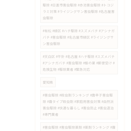
駆除 #日進市害虫駆除 #赤池害虫駆除 #トコジ
ラミ対策 #ライジングサン害虫駆除 #名古屋害
虫駆除
#有松 #緑区 #ハチ駆除 #スズメバチ #アシナガ
バチ #害虫駆除 #名古屋市緑区 #ライジングサ
ン害虫駆除
#天白区 #平針 #名古屋 #ハチ駆除 #スズメバチ
#アシナガバチ #害虫駆除 #蜂の巣 #郵便受け #
危険生物 #駆除業者 #緊急対応
愛知県
#害虫駆除 #殺虫剤ランキング #唐辛子害虫駆
除 #霧タイプ殺虫剤 #家庭用害虫対策 #自然派
害虫駆除 #快適な暮らし #害虫防止 #害虫退治
#専門業者
#害虫駆除 #害虫駆除薬剤 #薬剤ランキング #霧