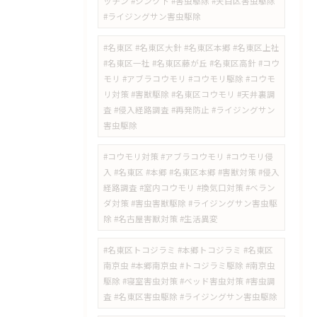
ッチン #シンク下 #害虫駆除 #天白区害虫駆除
#ライジングサン害虫駆除
#名東区 #名東区大針 #名東区本郷 #名東区上社
#名東区一社 #名東区藤が丘 #名東区高針 #コウ
モリ #アブラコウモリ #コウモリ駆除 #コウモ
リ対策 #害獣駆除 #名東区コウモリ #天井裏調
査 #侵入経路調査 #再発防止 #ライジングサン
害虫駆除
#コウモリ対策 #アブラコウモリ #コウモリ侵
入 #名東区 #本郷 #名東区本郷 #害獣対策 #侵入
経路調査 #室内コウモリ #換気口対策 #ベラン
ダ対策 #害虫害獣駆除 #ライジングサン害虫駆
除 #名古屋害獣対策 #生活異変
#名東区トコジラミ #本郷トコジラミ #名東区
南京虫 #本郷南京虫 #トコジラミ駆除 #南京虫
駆除 #寝室害虫対策 #ベッド害虫対策 #害虫調
査 #名東区害虫駆除 #ライジングサン害虫駆除