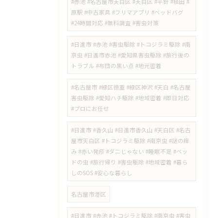
#赤池 #名古屋市天白区 #天白区 #平針 #植田 #
原駅 #中古家具 #フリマアプリ #ベッドバグ
#24時間対応 #無料調査 #害虫対策
​#日進市 #赤池 #害虫駆除 #トコジラミ駆除 #南
京虫 #日進市赤池 #愛知県害虫駆除 #旅行後の
トラブル #布団の黒い点 #地元密着
#名古屋市 #緑区徳重 #緑区神沢 #天白 #名古屋
害虫駆除 #愛知ハチ駆除 #地域密着 #即日対応
#プロにお任せ
​#日進市 #香久山 #日進市香久山 #天白区 #名古
屋市天白区 #トコジラミ駆除 #南京虫 #謎の痒
み #赤い発疹 #ダニじゃない #睡眠不足 #ベッ
ドの虫 #旅行帰り #害虫駆除 #地域密着 #暮ら
しのSOS #安心な暮らし
名古屋市港区
#日進市 #赤池 #トコジラミ駆除 #南京虫 #害虫