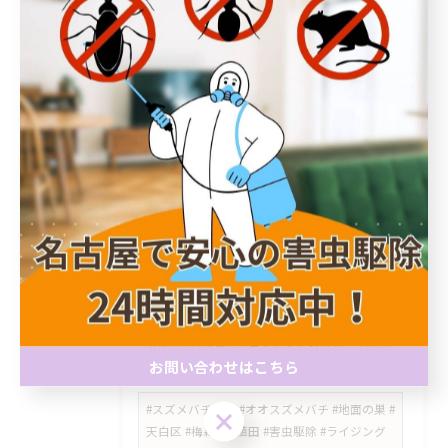
町 #八勝通 #弥富通 #田辺通 #松栄町 #汐路町 #
新瑞橋スズメバチ #瑞穂運動場東 #瑞穂区ハチ
駆除 #ハチの巣調査 #スズメバチ調査 #ベラン
ダの蜂 #名古屋害虫駆除 #ライジングサン害虫
駆除
#日進市 #赤池 #スズメバチ駆除 #蜂の巣駆除 #
害虫駆除 #天白区平針
#トコジラミ #ベッドバグ #害虫駆除 #天白区 #
塩釜口 #名古屋市 #ライジングサン害虫駆除 #
持ち込み対策 #図書館 #害虫対策
​#星ヶ丘 #平針 #千種区 #天白区 #名東区 #トコ
ジラミ #南京虫 #害虫駆除 #ライジングサン害
虫駆除 #模様替え #コンセントの黒い点 #害虫
お問い合わせはこちら
調査
#スズメバチ駆除 #オオスズメバチ #地面の巣 #
お問い合わせはこちら
天白区 #梅森台 #植田 #害虫駆除 #ライジング