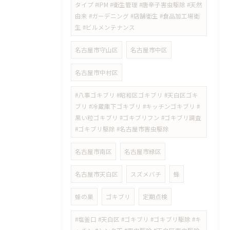
タイプ #IPM #衛生管理 #唐辛子害虫駆除 #天然
由来 #ガーデニング #店舗衛生 #食品加工場衛
生 #ビルメンテナンス
名古屋市守山区
名古屋市中区
名古屋市中村区
#八事ゴキブリ #昭和区ゴキブリ #天白区ゴキ
ブリ #冷蔵庫下ゴキブリ #キッチンゴキブリ #
黒い粒ゴキブリ #ゴキブリフン #ゴキブリ調査
#ゴキブリ駆除 #名古屋市害虫駆除
名古屋市南区
名古屋市緑区
名古屋市天白区
スズメバチ
蜂
蜂の巣
ゴキブリ
定期点検
#塩釜口 #天白区 #ゴキブリ #ゴキブリ駆除 #キ