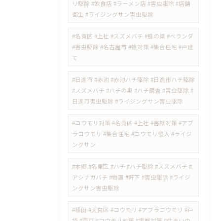
リ駆除 #飲食店 #ラーメン店 #害虫駆除 #店舗
衛生 #ライジングサン害虫駆除
#名東区 #上社 #スズメバチ #蜂の巣 #ベランダ
#害虫駆除 #名古屋市 #蜂対策 #集合住宅 #戸建
て
#日進市 #赤池 #赤池ハチ駆除 #日進市ハチ駆除
#スズメバチ #ハチの巣 #ハチ調査 #害虫駆除 #
日進市害虫駆除 #ライジングサン害虫駆除
#コウモリ対策 #名東区 #上社 #害獣対策 #アブ
ラコウモリ #集合住宅 #コウモリ侵入 #ライジ
ングサン
#本郷 #名東区 #ハチ #ハチ駆除 #スズメバチ #
アシナガバチ #物置 #軒下 #害虫駆除 #ライジ
ングサン害虫駆除
#植田 #天白区 #コウモリ #アブラコウモリ #戸
袋 #雨戸 #コウモリ対策 #害獣対策 #住まいの