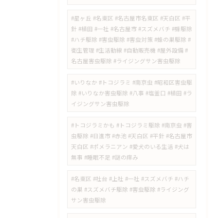
#星ヶ丘 #名東区 #名古屋市名東区 #天白区 #平
針 #植田 #一社 #名古屋市 #スズメバチ #蜂駆除
#ハチ駆除 #害虫駆除 #害虫対策 #蜂の巣駆除 #
衛生管理 #生活動線 #自動販売機 #屋外設備 #
名古屋害虫駆除 #ライジングサン害虫駆除
#いりなか #トコジラミ #南京虫 #昭和区害虫駆
除 #いりなか害虫駆除 #八事 #塩釜口 #植田 #ラ
イジングサン害虫駆除
​#トコジラミかも #トコジラミ駆除 #南京虫 #害
虫駆除 #日進市 #赤池 #天白区 #平針 #名古屋市
天白区 #ポメラニアン #愛犬のいる生活 #犬は
無事 #睡眠不足 #謎の痒み
#名東区 #社台 #上社 #一社 #スズメバチ #ハチ
の巣 #スズメバチ駆除 #害虫駆除 #ライジング
サン害虫駆除