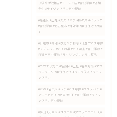
リ駆除 #飲食店 #ラーメン店 #害虫駆除 #店舗
衛生 #ライジングサン害虫駆除
#名東区 #上社 #スズメバチ #蜂の巣 #ベランダ
#害虫駆除 #名古屋市 #蜂対策 #集合住宅 #戸建
て
#日進市 #赤池 #赤池ハチ駆除 #日進市ハチ駆除
#スズメバチ #ハチの巣 #ハチ調査 #害虫駆除 #
日進市害虫駆除 #ライジングサン害虫駆除
#コウモリ対策 #名東区 #上社 #害獣対策 #アブ
ラコウモリ #集合住宅 #コウモリ侵入 #ライジ
ングサン
#本郷 #名東区 #ハチ #ハチ駆除 #スズメバチ #
アシナガバチ #物置 #軒下 #害虫駆除 #ライジ
ングサン害虫駆除
#植田 #天白区 #コウモリ #アブラコウモリ #戸