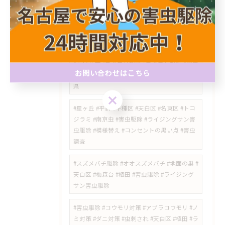
新瑞橋スズメバチ #瑞穂運動場東 #瑞穂区ハチ
駆除 #ハチの巣調査 #スズメバチ調査 #ベラン
ダの蜂 #名古屋害虫駆除 #ライジングサン害虫
駆除
#春日井市 #ゴキブリ駆除 #ゴキブリ対策 #害虫
お問い合わせはこちら
駆除 #メゾネット #侵入経路 #薬剤散布 #愛知
県
お問い合わせはこちら
​#星ヶ丘 #平針 #千種区 #天白区 #名東区 #トコ
ジラミ #南京虫 #害虫駆除 #ライジングサン害
虫駆除 #模様替え #コンセントの黒い点 #害虫
調査
#スズメバチ駆除 #オオスズメバチ #地面の巣 #
天白区 #梅森台 #植田 #害虫駆除 #ライジング
サン害虫駆除
#害虫駆除 #コウモリ対策 #アブラコウモリ #ノ
ミ対策 #ダニ対策 #虫刺され #天白区 #植田 #ラ