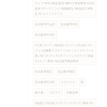
タイプ #IPM #衛生管理 #唐辛子害虫駆除 #天然
由来 #ガーデニング #店舗衛生 #食品加工場衛
生 #ビルメンテナンス
名古屋市守山区
名古屋市中区
名古屋市中村区
#八事ゴキブリ #昭和区ゴキブリ #天白区ゴキ
ブリ #冷蔵庫下ゴキブリ #キッチンゴキブリ #
黒い粒ゴキブリ #ゴキブリフン #ゴキブリ調査
#ゴキブリ駆除 #名古屋市害虫駆除
名古屋市南区
名古屋市緑区
名古屋市天白区
スズメバチ
蜂
蜂の巣
ゴキブリ
定期点検
#塩釜口 #天白区 #ゴキブリ #ゴキブリ駆除 #キ