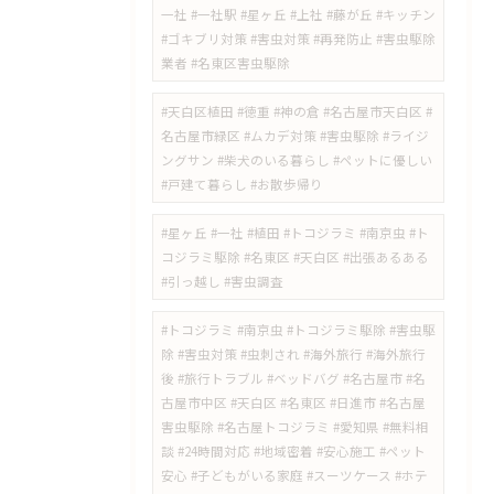
一社 #一社駅 #星ヶ丘 #上社 #藤が丘 #キッチン
#ゴキブリ対策 #害虫対策 #再発防止 #害虫駆除
業者 #名東区害虫駆除
#天白区植田 #徳重 #神の倉 #名古屋市天白区 #
名古屋市緑区 #ムカデ対策 #害虫駆除 #ライジ
ングサン #柴犬のいる暮らし #ペットに優しい
#戸建て暮らし #お散歩帰り
#星ヶ丘 #一社 #植田 #トコジラミ #南京虫 #ト
コジラミ駆除 #名東区 #天白区 #出張あるある
#引っ越し #害虫調査
#トコジラミ #南京虫 #トコジラミ駆除 #害虫駆
除 #害虫対策 #虫刺され #海外旅行 #海外旅行
後 #旅行トラブル #ベッドバグ #名古屋市 #名
古屋市中区 #天白区 #名東区 #日進市 #名古屋
害虫駆除 #名古屋トコジラミ #愛知県 #無料相
談 #24時間対応 #地域密着 #安心施工 #ペット
安心 #子どもがいる家庭 #スーツケース #ホテ