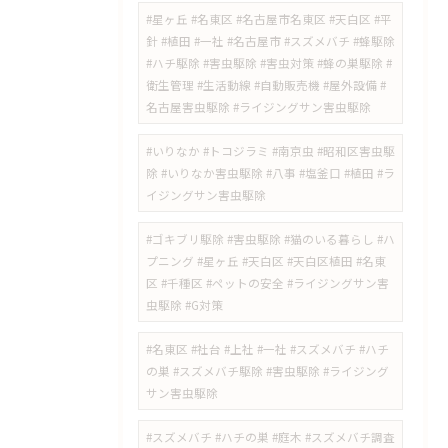
#星ヶ丘 #名東区 #名古屋市名東区 #天白区 #平
針 #植田 #一社 #名古屋市 #スズメバチ #蜂駆除
#ハチ駆除 #害虫駆除 #害虫対策 #蜂の巣駆除 #
衛生管理 #生活動線 #自動販売機 #屋外設備 #
名古屋害虫駆除 #ライジングサン害虫駆除
#いりなか #トコジラミ #南京虫 #昭和区害虫駆
除 #いりなか害虫駆除 #八事 #塩釜口 #植田 #ラ
イジングサン害虫駆除
​#ゴキブリ駆除 #害虫駆除 #猫のいる暮らし #ハ
プニング #星ヶ丘 #天白区 #天白区植田 #名東
区 #千種区 #ペットの安全 #ライジングサン害
虫駆除 #G対策
#名東区 #社台 #上社 #一社 #スズメバチ #ハチ
の巣 #スズメバチ駆除 #害虫駆除 #ライジング
サン害虫駆除
#スズメバチ #ハチの巣 #庭木 #スズメバチ調査