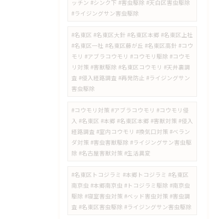
ッチン #シンク下 #害虫駆除 #天白区害虫駆除
#ライジングサン害虫駆除
#名東区 #名東区大針 #名東区本郷 #名東区上社
#名東区一社 #名東区藤が丘 #名東区高針 #コウ
モリ #アブラコウモリ #コウモリ駆除 #コウモ
リ対策 #害獣駆除 #名東区コウモリ #天井裏調
査 #侵入経路調査 #再発防止 #ライジングサン
害虫駆除
#コウモリ対策 #アブラコウモリ #コウモリ侵
入 #名東区 #本郷 #名東区本郷 #害獣対策 #侵入
経路調査 #室内コウモリ #換気口対策 #ベラン
ダ対策 #害虫害獣駆除 #ライジングサン害虫駆
除 #名古屋害獣対策 #生活異変
#名東区トコジラミ #本郷トコジラミ #名東区
南京虫 #本郷南京虫 #トコジラミ駆除 #南京虫
駆除 #寝室害虫対策 #ベッド害虫対策 #害虫調
査 #名東区害虫駆除 #ライジングサン害虫駆除