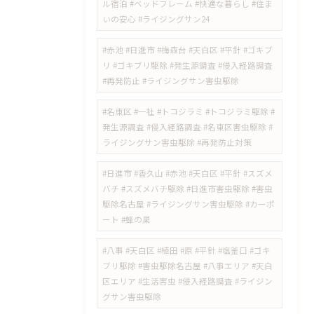
ル宿泊 #ベッドフレーム #快適な暮らし #住ま
いの安心 #ライジングサン24
#赤池 #日進市 #梅森台 #天白区 #平針 #ゴキブ
リ #ゴキブリ駆除 #発生源調査 #侵入経路調査
#再発防止 #ライジングサン害虫駆除
#名東区 #一社 #トコジラミ #トコジラミ駆除 #
発生源調査 #侵入経路調査 #名東区害虫駆除 #
ライジングサン害虫駆除 #再発防止対策
#日進市 #香久山 #赤池 #天白区 #平針 #スズメ
バチ #スズメバチ駆除 #日進市害虫駆除 #害虫
駆除名古屋 #ライジングサン害虫駆除 #カーポ
ート #蜂の巣
#八事 #天白区 #植田 #原 #平針 #塩釜口 #ゴキ
ブリ駆除 #害虫駆除名古屋 #八事エリア #天白
区エリア #生活害虫 #侵入経路調査 #ライジン
グサン害虫駆除