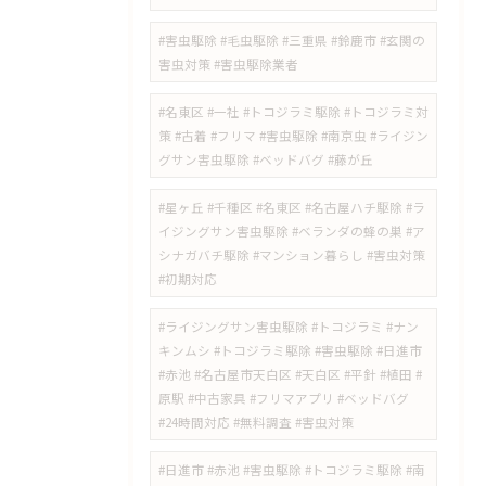
#害虫駆除 #毛虫駆除 #三重県 #鈴鹿市 #玄関の
害虫対策 #害虫駆除業者
#名東区 #一社 #トコジラミ駆除 #トコジラミ対
策 #古着 #フリマ #害虫駆除 #南京虫 #ライジン
グサン害虫駆除 #ベッドバグ #藤が丘
#星ヶ丘 #千種区 #名東区 #名古屋ハチ駆除 #ラ
イジングサン害虫駆除 #ベランダの蜂の巣 #ア
シナガバチ駆除 #マンション暮らし #害虫対策
#初期対応
#ライジングサン害虫駆除 #トコジラミ #ナン
キンムシ #トコジラミ駆除 #害虫駆除 #日進市
#赤池 #名古屋市天白区 #天白区 #平針 #植田 #
原駅 #中古家具 #フリマアプリ #ベッドバグ
#24時間対応 #無料調査 #害虫対策
​#日進市 #赤池 #害虫駆除 #トコジラミ駆除 #南