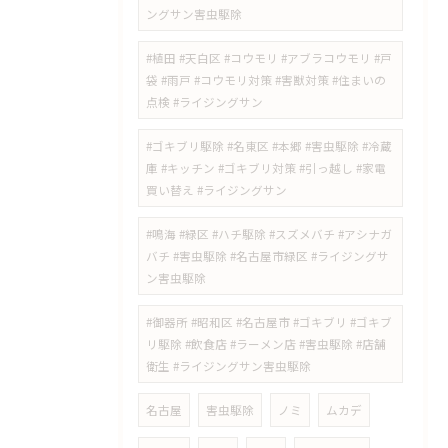
ングサン害虫駆除
#植田 #天白区 #コウモリ #アブラコウモリ #戸
袋 #雨戸 #コウモリ対策 #害獣対策 #住まいの
点検 #ライジングサン
#ゴキブリ駆除 #名東区 #本郷 #害虫駆除 #冷蔵
庫 #キッチン #ゴキブリ対策 #引っ越し #家電
買い替え #ライジングサン
#鳴海 #緑区 #ハチ駆除 #スズメバチ #アシナガ
バチ #害虫駆除 #名古屋市緑区 #ライジングサ
ン害虫駆除
#御器所 #昭和区 #名古屋市 #ゴキブリ #ゴキブ
リ駆除 #飲食店 #ラーメン店 #害虫駆除 #店舗
衛生 #ライジングサン害虫駆除
名古屋
害虫駆除
ノミ
ムカデ