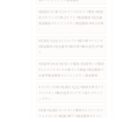
策 #ライジングサン害虫駆除
#昭和区 #八事 #ゴキブリ #ゴキブリ駆除 #昭和
区ゴキブリ #八事ゴキブリ #害虫駆除 #名古屋
害虫駆除 #ライジングサン害虫駆除 #MEO対策
:::
#名東区 #上社 #スズメバチ #蜂の巣 #ベランダ
#害虫駆除 #名古屋市 #蜂対策 #集合住宅 #戸建
て
#日進市 #赤池 #赤池ハチ駆除 #日進市ハチ駆除
#スズメバチ #ハチの巣 #ハチ調査 #害虫駆除 #
日進市害虫駆除 #ライジングサン害虫駆除
#コウモリ対策 #名東区 #上社 #害獣対策 #アブ
ラコウモリ #集合住宅 #コウモリ侵入 #ライジ
ングサン
#本郷 #名東区 #ハチ #ハチ駆除 #スズメバチ #
アシナガバチ #物置 #軒下 #害虫駆除 #ライジ