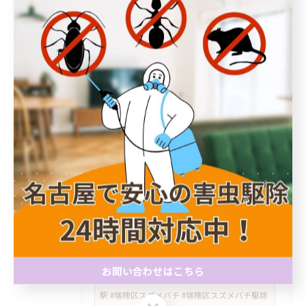
#藤が丘 #藤が丘トコジラミ #藤が丘害虫駆除 #
名東区トコジラミ #南京虫 #トコジラミ駆除 #
害虫駆除 #ライジングサン害虫駆除
#名東区 #藤が丘 #藤が丘駅 #トコジラミ #南京
虫 #トコジラミ駆除 #南京虫駆除 #害虫駆除 #
ライジングサン害虫駆除
#高針台 #ゴキブリ駆除 #名東区害虫駆除 #高針
#極楽 #牧の原 #チャバネゴキブリ #ゴキブリ対
策 #ライジングサン害虫駆除
#日進市スズメバチ #岩藤町 #スズメバチ駆除 #
日進市害虫駆除 #スズメバチの巣 #岩崎町 #五
色園 #日進駅周辺 #ハチの巣駆除 #愛知県スズ
メバチ
お問い合わせはこちら
#瑞穂区 #中山町 #瑞穂通 #佐渡町 #桜山 #桜山
駅 #瑞穂区スズメバチ #瑞穂区スズメバチ駆除
お問い合わせはこちら