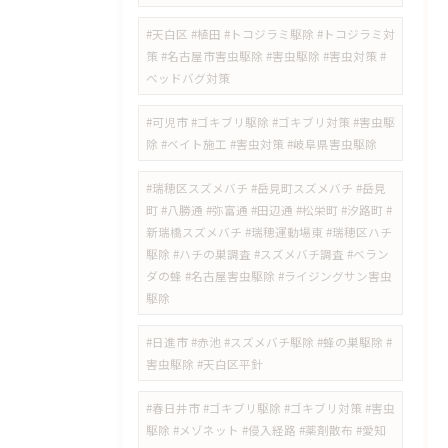
#天白区 #植田 #トコジラミ駆除 #トコジラミ対
策 #名古屋市害虫駆除 #害虫駆除 #害虫対策 #
ベッドバグ対策
#可児市 #ゴキブリ駆除 #ゴキブリ対策 #害虫駆
除 #ベイト施工 #害虫対策 #岐阜県害虫駆除
#瑞穂区スズメバチ #岳見町スズメバチ #岳見
町 #八勝通 #弥富通 #田辺通 #松栄町 #汐路町 #
新瑞橋スズメバチ #瑞穂運動場東 #瑞穂区ハチ
駆除 #ハチの巣調査 #スズメバチ調査 #ベラン
ダの蜂 #名古屋害虫駆除 #ライジングサン害虫
駆除
#日進市 #赤池 #スズメバチ駆除 #蜂の巣駆除 #
害虫駆除 #天白区平針
#春日井市 #ゴキブリ駆除 #ゴキブリ対策 #害虫
駆除 #メゾネット #侵入経路 #薬剤散布 #愛知