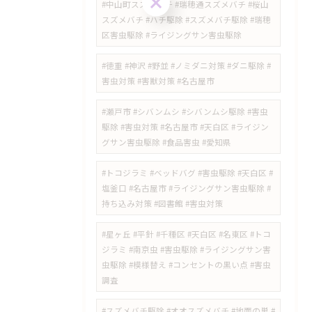
#中山町スズメバチ #瑞穂通スズメバチ #桜山
スズメバチ #ハチ駆除 #スズメバチ駆除 #瑞穂
区害虫駆除 #ライジングサン害虫駆除
#徳重 #神沢 #野並 #ノミダニ対策 #ダニ駆除 #
害虫対策 #害獣対策 #名古屋市
#瀬戸市 #シバンムシ #シバンムシ駆除 #害虫
駆除 #害虫対策 #名古屋市 #天白区 #ライジン
グサン害虫駆除 #食品害虫 #愛知県
#トコジラミ #ベッドバグ #害虫駆除 #天白区 #
塩釜口 #名古屋市 #ライジングサン害虫駆除 #
持ち込み対策 #図書館 #害虫対策
​#星ヶ丘 #平針 #千種区 #天白区 #名東区 #トコ
ジラミ #南京虫 #害虫駆除 #ライジングサン害
虫駆除 #模様替え #コンセントの黒い点 #害虫
調査
#スズメバチ駆除 #オオスズメバチ #地面の巣 #