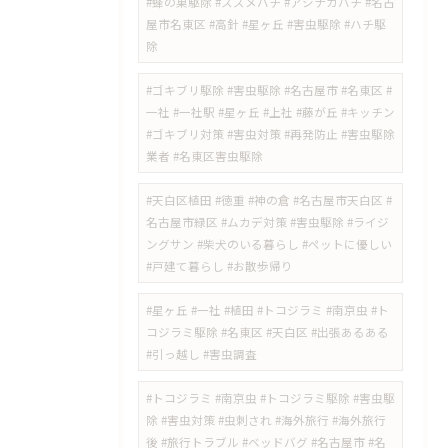
#蜂の巣駆除 #スズメバチ #アシナガバチ #名古
屋市名東区 #高針 #星ヶ丘 #害虫駆除 #ハチ駆
除
#ゴキブリ駆除 #害虫駆除 #名古屋市 #名東区 #
一社 #一社駅 #星ヶ丘 #上社 #藤が丘 #キッチン
#ゴキブリ対策 #害虫対策 #再発防止 #害虫駆除
業者 #名東区害虫駆除
#天白区植田 #徳重 #神の倉 #名古屋市天白区 #
名古屋市緑区 #ムカデ対策 #害虫駆除 #ライジ
ングサン #柴犬のいる暮らし #ペットに優しい
#戸建て暮らし #お散歩帰り
#星ヶ丘 #一社 #植田 #トコジラミ #南京虫 #ト
コジラミ駆除 #名東区 #天白区 #出張あるある
#引っ越し #害虫調査
#トコジラミ #南京虫 #トコジラミ駆除 #害虫駆
除 #害虫対策 #虫刺され #海外旅行 #海外旅行
後 #旅行トラブル #ベッドバグ #名古屋市 #名