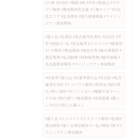
#八事 #天白区 #植田 #原 #平針 #塩釜口 #ゴキ
ブリ駆除 #害虫駆除名古屋 #八事エリア #天白
区エリア #生活害虫 #侵入経路調査 #ライジン
グサン害虫駆除
#星ヶ丘 #名東区 #名古屋市名東区 #天白区 #平
針 #植田 #一社 #名古屋市 #スズメバチ #蜂駆除
#ハチ駆除 #害虫駆除 #害虫対策 #蜂の巣駆除 #
衛生管理 #生活動線 #自動販売機 #屋外設備 #
名古屋害虫駆除 #ライジングサン害虫駆除
​#日進市 #香久山 #日進市香久山 #天白区 #名古
屋市天白区 #トコジラミ駆除 #南京虫 #謎の痒
み #赤い発疹 #ダニじゃない #睡眠不足 #ベッ
ドの虫 #旅行帰り #害虫駆除 #地域密着 #暮ら
しのSOS #安心な暮らし
#星ヶ丘 #スズメバチ #スズメバチ駆除 #名東区
害虫駆除 #星ヶ丘害虫駆除 #一社 #植田 #原 #ラ
イジングサン害虫駆除