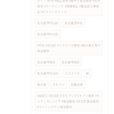
タイプ #IPM #衛生管理 #唐辛子害虫駆除 #天然
由来 #ガーデニング #店舗衛生 #食品加工場衛
生 #ビルメンテナンス
名古屋市守山区
名古屋市中区
名古屋市中村区
#平針 #天白区 #スズメバチ駆除 #蜂の巣対策 #
害虫駆除
名古屋市南区
名古屋市緑区
名古屋市天白区
スズメバチ
蜂
蜂の巣
ゴキブリ
定期点検
#塩釜口 #天白区 #ゴキブリ #ゴキブリ駆除 #キ
ッチン #シンク下 #害虫駆除 #天白区害虫駆除
#ライジングサン害虫駆除