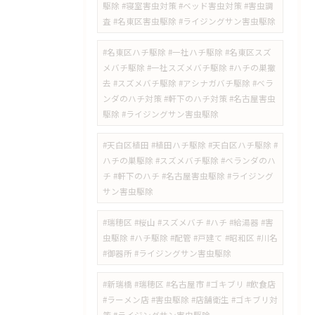
駆除 #寝室害虫対策 #ベッド害虫対策 #害虫調
査 #名東区害虫駆除 #ライジングサン害虫駆除
#名東区ハチ駆除 #一社ハチ駆除 #名東区スズ
メバチ駆除 #一社スズメバチ駆除 #ハチの巣撤
去 #スズメバチ駆除 #アシナガバチ駆除 #ベラ
ンダのハチ対策 #軒下のハチ対策 #名古屋害虫
駆除 #ライジングサン害虫駆除
#天白区植田 #植田ハチ駆除 #天白区ハチ駆除 #
ハチの巣駆除 #スズメバチ駆除 #ベランダのハ
チ #軒下のハチ #名古屋害虫駆除 #ライジング
サン害虫駆除
#瑞穂区 #桜山 #スズメバチ #ハチ #給湯器 #害
虫駆除 #ハチ駆除 #配管 #戸建て #昭和区 #川名
#御器所 #ライジングサン害虫駆除
#新瑞橋 #瑞穂区 #名古屋市 #ゴキブリ #飲食店
#ラーメン店 #害虫駆除 #店舗衛生 #ゴキブリ対