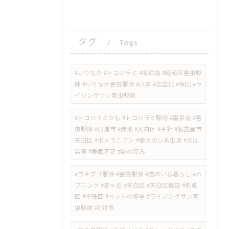
タグ
Tags
#いりなか #トコジラミ #南京虫 #昭和区害虫駆
除 #いりなか害虫駆除 #八事 #塩釜口 #植田 #ラ
イジングサン害虫駆除
​#トコジラミかも #トコジラミ駆除 #南京虫 #害
虫駆除 #日進市 #赤池 #天白区 #平針 #名古屋市
天白区 #ポメラニアン #愛犬のいる生活 #犬は
無事 #睡眠不足 #謎の痒み
​#ゴキブリ駆除 #害虫駆除 #猫のいる暮らし #ハ
プニング #星ヶ丘 #天白区 #天白区植田 #名東
区 #千種区 #ペットの安全 #ライジングサン害
虫駆除 #G対策