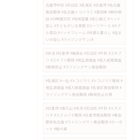
古屋市中区 #天白区 #名東区 #日進市 #名古屋
害虫駆除 #名古屋トコジラミ #愛知県 #無料相
談 #24時間対応 #地域密着 #安心施工 #ペット
安心 #子どもがいる家庭 #スーツケース #ホテ
ル宿泊 #ベッドフレーム #快適な暮らし #住ま
いの安心 #ライジングサン24
#赤池 #日進市 #梅森台 #天白区 #平針 #ゴキブ
リ #ゴキブリ駆除 #発生源調査 #侵入経路調査
#再発防止 #ライジングサン害虫駆除
#名東区 #一社 #トコジラミ #トコジラミ駆除 #
発生源調査 #侵入経路調査 #名東区害虫駆除 #
ライジングサン害虫駆除 #再発防止対策
#日進市 #香久山 #赤池 #天白区 #平針 #スズメ
バチ #スズメバチ駆除 #日進市害虫駆除 #害虫
駆除名古屋 #ライジングサン害虫駆除 #カーポ
ート #蜂の巣