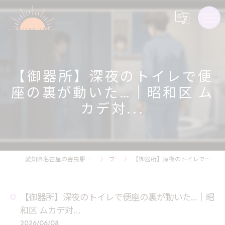
【御器所】深夜のトイレで便
座の裏が動いた…｜昭和区 ム
カデ対...
愛知県名古屋の害虫駆除ならライジング・サン害虫駆除
ブログ
【御器所】深夜のトイレで便座の裏が動いた…｜昭和区 ムカデ対...
【御器所】深夜のトイレで便座の裏が動いた…｜昭
和区 ムカデ対...
2026/06/08