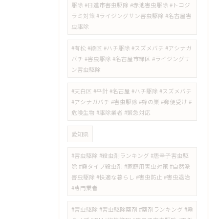
駆除 #日進市害虫駆除 #赤池害虫駆除 #トコジ
ラミ対策 #ライジングサン害虫駆除 #名古屋害
虫駆除
#有松 #緑区 #ハチ駆除 #スズメバチ #アシナガ
バチ #害虫駆除 #名古屋市緑区 #ライジングサ
ン害虫駆除
#天白区 #平針 #名古屋 #ハチ駆除 #スズメバチ
#アシナガバチ #害虫駆除 #蜂の巣 #郵便受け #
危険生物 #駆除業者 #緊急対応
愛知県
#害虫駆除 #殺虫剤ランキング #唐辛子害虫駆
除 #霧タイプ殺虫剤 #家庭用害虫対策 #自然派
害虫駆除 #快適な暮らし #害虫防止 #害虫退治
#専門業者
#害虫駆除 #害虫駆除薬剤 #薬剤ランキング #霧