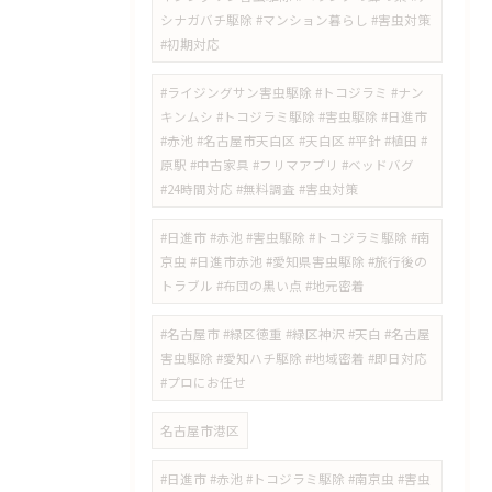
シナガバチ駆除 #マンション暮らし #害虫対策
#初期対応
#ライジングサン害虫駆除 #トコジラミ #ナン
キンムシ #トコジラミ駆除 #害虫駆除 #日進市
#赤池 #名古屋市天白区 #天白区 #平針 #植田 #
原駅 #中古家具 #フリマアプリ #ベッドバグ
#24時間対応 #無料調査 #害虫対策
​#日進市 #赤池 #害虫駆除 #トコジラミ駆除 #南
京虫 #日進市赤池 #愛知県害虫駆除 #旅行後の
トラブル #布団の黒い点 #地元密着
#名古屋市 #緑区徳重 #緑区神沢 #天白 #名古屋
害虫駆除 #愛知ハチ駆除 #地域密着 #即日対応
#プロにお任せ
名古屋市港区
#日進市 #赤池 #トコジラミ駆除 #南京虫 #害虫