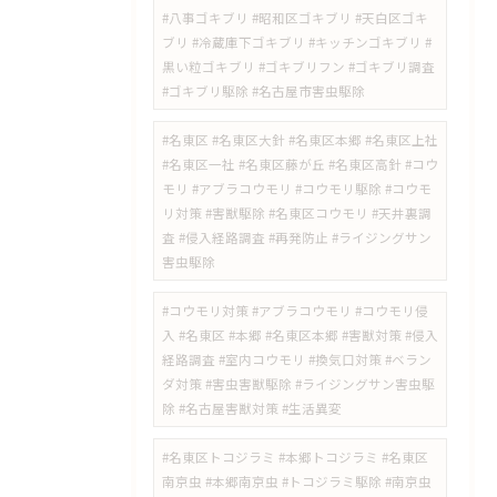
#八事ゴキブリ #昭和区ゴキブリ #天白区ゴキ
ブリ #冷蔵庫下ゴキブリ #キッチンゴキブリ #
黒い粒ゴキブリ #ゴキブリフン #ゴキブリ調査
#ゴキブリ駆除 #名古屋市害虫駆除
#名東区 #名東区大針 #名東区本郷 #名東区上社
#名東区一社 #名東区藤が丘 #名東区高針 #コウ
モリ #アブラコウモリ #コウモリ駆除 #コウモ
リ対策 #害獣駆除 #名東区コウモリ #天井裏調
査 #侵入経路調査 #再発防止 #ライジングサン
害虫駆除
#コウモリ対策 #アブラコウモリ #コウモリ侵
入 #名東区 #本郷 #名東区本郷 #害獣対策 #侵入
経路調査 #室内コウモリ #換気口対策 #ベラン
ダ対策 #害虫害獣駆除 #ライジングサン害虫駆
除 #名古屋害獣対策 #生活異変
#名東区トコジラミ #本郷トコジラミ #名東区
南京虫 #本郷南京虫 #トコジラミ駆除 #南京虫