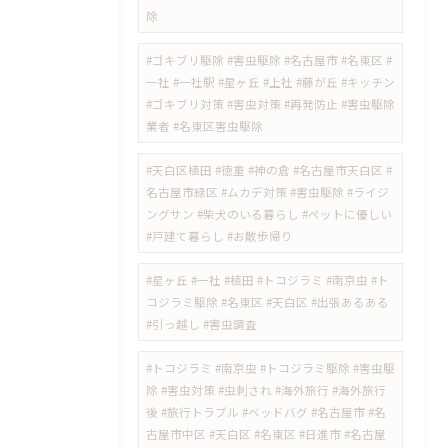
除
#ゴキブリ駆除 #害虫駆除 #名古屋市 #名東区 #
一社 #一社駅 #星ヶ丘 #上社 #藤が丘 #キッチン
#ゴキブリ対策 #害虫対策 #再発防止 #害虫駆除
業者 #名東区害虫駆除
#天白区植田 #徳重 #神の倉 #名古屋市天白区 #
名古屋市緑区 #ムカデ対策 #害虫駆除 #ライジ
ングサン #柴犬のいる暮らし #ペットに優しい
#戸建て暮らし #お散歩帰り
#星ヶ丘 #一社 #植田 #トコジラミ #南京虫 #ト
コジラミ駆除 #名東区 #天白区 #出張あるある
#引っ越し #害虫調査
#トコジラミ #南京虫 #トコジラミ駆除 #害虫駆
除 #害虫対策 #虫刺され #海外旅行 #海外旅行
後 #旅行トラブル #ベッドバグ #名古屋市 #名
古屋市中区 #天白区 #名東区 #日進市 #名古屋