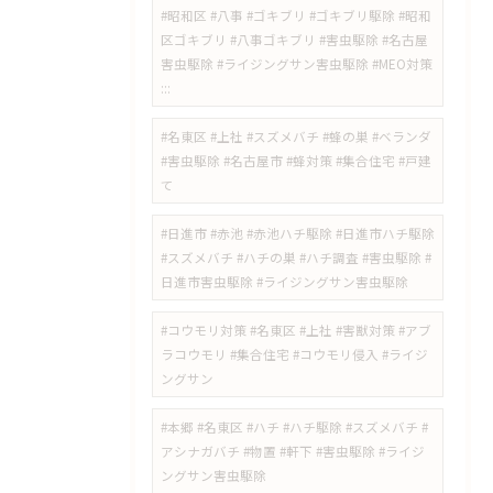
#昭和区 #八事 #ゴキブリ #ゴキブリ駆除 #昭和
区ゴキブリ #八事ゴキブリ #害虫駆除 #名古屋
害虫駆除 #ライジングサン害虫駆除 #MEO対策
:::
#名東区 #上社 #スズメバチ #蜂の巣 #ベランダ
#害虫駆除 #名古屋市 #蜂対策 #集合住宅 #戸建
て
#日進市 #赤池 #赤池ハチ駆除 #日進市ハチ駆除
#スズメバチ #ハチの巣 #ハチ調査 #害虫駆除 #
日進市害虫駆除 #ライジングサン害虫駆除
#コウモリ対策 #名東区 #上社 #害獣対策 #アブ
ラコウモリ #集合住宅 #コウモリ侵入 #ライジ
ングサン
#本郷 #名東区 #ハチ #ハチ駆除 #スズメバチ #
アシナガバチ #物置 #軒下 #害虫駆除 #ライジ
ングサン害虫駆除