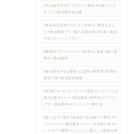
#名古屋市中村区 #ゴキブリ駆除 #玄関からゴ
キブリ #害虫駆除名古屋
#岐阜県可児市 #ゴキブリ対策 #一軒家まるご
と #害虫駆除プロ #侵入経路封鎖 #MC剤 #害虫
予防 #ライジングサン
#蜂駆除 #アシナガバチ #津市 #三重県 #蜂の巣
駆除 #害虫駆除
#害虫駆除 #毛虫駆除 #三重県 #鈴鹿市 #玄関の
害虫対策 #害虫駆除業者
#名東区 #一社 #トコジラミ駆除 #トコジラミ対
策 #古着 #フリマ #害虫駆除 #南京虫 #ライジン
グサン害虫駆除 #ベッドバグ #藤が丘
#星ヶ丘 #千種区 #名東区 #名古屋ハチ駆除 #ラ
イジングサン害虫駆除 #ベランダの蜂の巣 #ア
シナガバチ駆除 #マンション暮らし #害虫対策