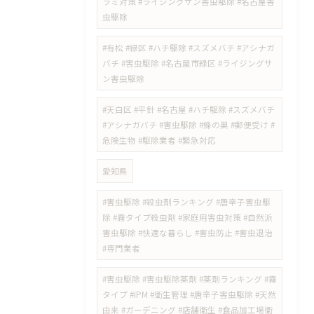
ラミ対策 #ライジングサン害虫駆除 #名古屋害
虫駆除
#有松 #緑区 #ハチ駆除 #スズメバチ #アシナガ
バチ #害虫駆除 #名古屋市緑区 #ライジングサ
ン害虫駆除
#天白区 #平針 #名古屋 #ハチ駆除 #スズメバチ
#アシナガバチ #害虫駆除 #蜂の巣 #郵便受け #
危険生物 #駆除業者 #緊急対応
愛知県
#害虫駆除 #殺虫剤ランキング #唐辛子害虫駆
除 #霧タイプ殺虫剤 #家庭用害虫対策 #自然派
害虫駆除 #快適な暮らし #害虫防止 #害虫退治
#専門業者
#害虫駆除 #害虫駆除薬剤 #薬剤ランキング #霧
タイプ #IPM #衛生管理 #唐辛子害虫駆除 #天然
由来 #ガーデニング #店舗衛生 #食品加工場衛