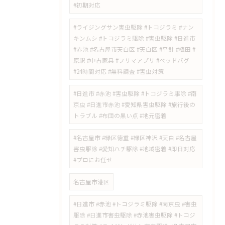
#初期対応
#ライジングサン害虫駆除 #トコジラミ #ナン
キンムシ #トコジラミ駆除 #害虫駆除 #日進市
#赤池 #名古屋市天白区 #天白区 #平針 #植田 #
原駅 #中古家具 #フリマアプリ #ベッドバグ
#24時間対応 #無料調査 #害虫対策
​#日進市 #赤池 #害虫駆除 #トコジラミ駆除 #南
京虫 #日進市赤池 #愛知県害虫駆除 #旅行後の
トラブル #布団の黒い点 #地元密着
#名古屋市 #緑区徳重 #緑区神沢 #天白 #名古屋
害虫駆除 #愛知ハチ駆除 #地域密着 #即日対応
#プロにお任せ
名古屋市港区
#日進市 #赤池 #トコジラミ駆除 #南京虫 #害虫
駆除 #日進市害虫駆除 #赤池害虫駆除 #トコジ