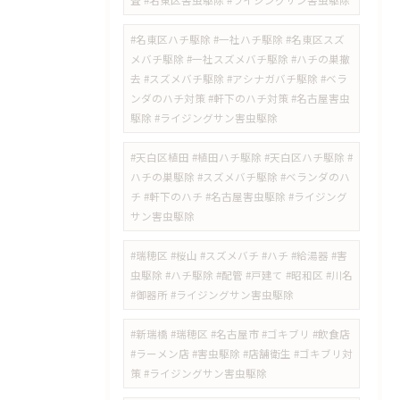
査 #名東区害虫駆除 #ライジングサン害虫駆除
#名東区ハチ駆除 #一社ハチ駆除 #名東区スズ
メバチ駆除 #一社スズメバチ駆除 #ハチの巣撤
去 #スズメバチ駆除 #アシナガバチ駆除 #ベラ
ンダのハチ対策 #軒下のハチ対策 #名古屋害虫
駆除 #ライジングサン害虫駆除
#天白区植田 #植田ハチ駆除 #天白区ハチ駆除 #
ハチの巣駆除 #スズメバチ駆除 #ベランダのハ
チ #軒下のハチ #名古屋害虫駆除 #ライジング
サン害虫駆除
#瑞穂区 #桜山 #スズメバチ #ハチ #給湯器 #害
虫駆除 #ハチ駆除 #配管 #戸建て #昭和区 #川名
#御器所 #ライジングサン害虫駆除
#新瑞橋 #瑞穂区 #名古屋市 #ゴキブリ #飲食店
#ラーメン店 #害虫駆除 #店舗衛生 #ゴキブリ対
策 #ライジングサン害虫駆除