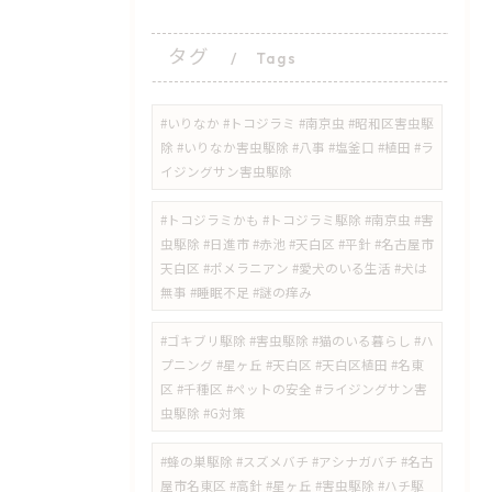
タグ
Tags
#いりなか #トコジラミ #南京虫 #昭和区害虫駆
除 #いりなか害虫駆除 #八事 #塩釜口 #植田 #ラ
イジングサン害虫駆除
​#トコジラミかも #トコジラミ駆除 #南京虫 #害
虫駆除 #日進市 #赤池 #天白区 #平針 #名古屋市
天白区 #ポメラニアン #愛犬のいる生活 #犬は
無事 #睡眠不足 #謎の痒み
​#ゴキブリ駆除 #害虫駆除 #猫のいる暮らし #ハ
プニング #星ヶ丘 #天白区 #天白区植田 #名東
区 #千種区 #ペットの安全 #ライジングサン害
虫駆除 #G対策
#蜂の巣駆除 #スズメバチ #アシナガバチ #名古
屋市名東区 #高針 #星ヶ丘 #害虫駆除 #ハチ駆