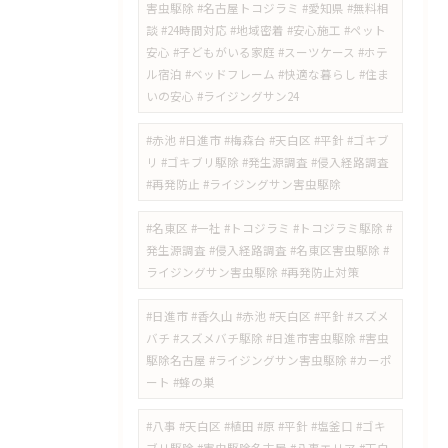
害虫駆除 #名古屋トコジラミ #愛知県 #無料相
談 #24時間対応 #地域密着 #安心施工 #ペット
安心 #子どもがいる家庭 #スーツケース #ホテ
ル宿泊 #ベッドフレーム #快適な暮らし #住ま
いの安心 #ライジングサン24
#赤池 #日進市 #梅森台 #天白区 #平針 #ゴキブ
リ #ゴキブリ駆除 #発生源調査 #侵入経路調査
#再発防止 #ライジングサン害虫駆除
#名東区 #一社 #トコジラミ #トコジラミ駆除 #
発生源調査 #侵入経路調査 #名東区害虫駆除 #
ライジングサン害虫駆除 #再発防止対策
#日進市 #香久山 #赤池 #天白区 #平針 #スズメ
バチ #スズメバチ駆除 #日進市害虫駆除 #害虫
駆除名古屋 #ライジングサン害虫駆除 #カーポ
ート #蜂の巣
#八事 #天白区 #植田 #原 #平針 #塩釜口 #ゴキ