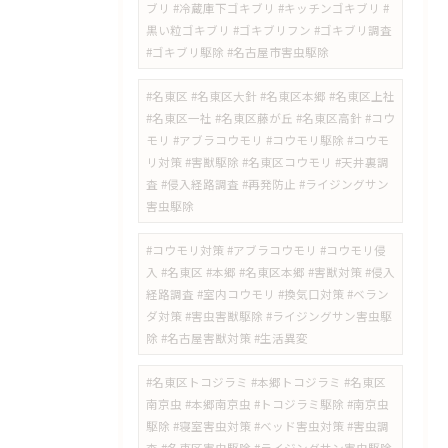
ブリ #冷蔵庫下ゴキブリ #キッチンゴキブリ #
黒い粒ゴキブリ #ゴキブリフン #ゴキブリ調査
#ゴキブリ駆除 #名古屋市害虫駆除
#名東区 #名東区大針 #名東区本郷 #名東区上社
#名東区一社 #名東区藤が丘 #名東区高針 #コウ
モリ #アブラコウモリ #コウモリ駆除 #コウモ
リ対策 #害獣駆除 #名東区コウモリ #天井裏調
査 #侵入経路調査 #再発防止 #ライジングサン
害虫駆除
#コウモリ対策 #アブラコウモリ #コウモリ侵
入 #名東区 #本郷 #名東区本郷 #害獣対策 #侵入
経路調査 #室内コウモリ #換気口対策 #ベラン
ダ対策 #害虫害獣駆除 #ライジングサン害虫駆
除 #名古屋害獣対策 #生活異変
#名東区トコジラミ #本郷トコジラミ #名東区
南京虫 #本郷南京虫 #トコジラミ駆除 #南京虫
駆除 #寝室害虫対策 #ベッド害虫対策 #害虫調