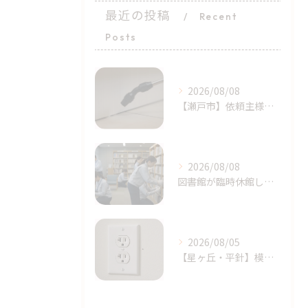
最近の投稿
Recent
Posts
2026/08/08
​【瀬戸市】依頼主様の完璧に近い初期対応！シバンムシ駆除の「プロによる追加施工」｜天白区ライジング・サン
2026/08/08
図書館が臨時休館したトコジラミ問題とは？家庭でも注意｜天白区塩釜口
2026/08/05
【星ヶ丘・平針】模様替えで気付いた…コンセントの「消えない黒い点」｜トコジラミのサインかもしれません