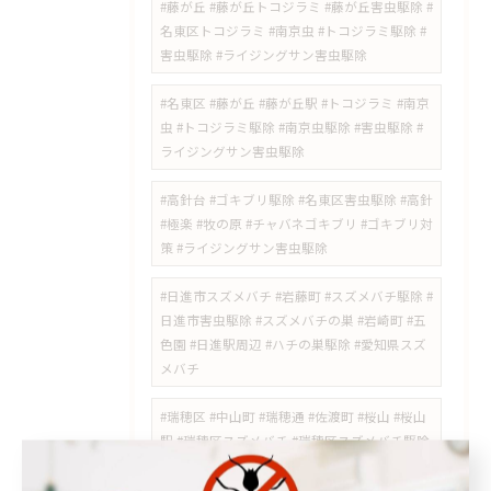
#藤が丘 #藤が丘トコジラミ #藤が丘害虫駆除 #
名東区トコジラミ #南京虫 #トコジラミ駆除 #
害虫駆除 #ライジングサン害虫駆除
#名東区 #藤が丘 #藤が丘駅 #トコジラミ #南京
虫 #トコジラミ駆除 #南京虫駆除 #害虫駆除 #
ライジングサン害虫駆除
#高針台 #ゴキブリ駆除 #名東区害虫駆除 #高針
#極楽 #牧の原 #チャバネゴキブリ #ゴキブリ対
策 #ライジングサン害虫駆除
#日進市スズメバチ #岩藤町 #スズメバチ駆除 #
日進市害虫駆除 #スズメバチの巣 #岩崎町 #五
色園 #日進駅周辺 #ハチの巣駆除 #愛知県スズ
メバチ
#瑞穂区 #中山町 #瑞穂通 #佐渡町 #桜山 #桜山
駅 #瑞穂区スズメバチ #瑞穂区スズメバチ駆除
#中山町スズメバチ #瑞穂通スズメバチ #桜山
スズメバチ #ハチ駆除 #スズメバチ駆除 #瑞穂