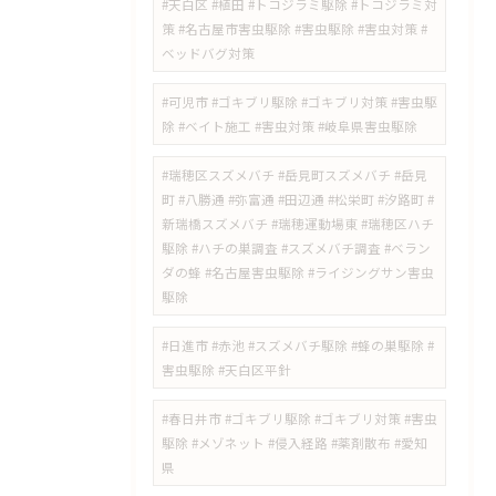
#天白区 #植田 #トコジラミ駆除 #トコジラミ対
策 #名古屋市害虫駆除 #害虫駆除 #害虫対策 #
ベッドバグ対策
#可児市 #ゴキブリ駆除 #ゴキブリ対策 #害虫駆
除 #ベイト施工 #害虫対策 #岐阜県害虫駆除
#瑞穂区スズメバチ #岳見町スズメバチ #岳見
町 #八勝通 #弥富通 #田辺通 #松栄町 #汐路町 #
新瑞橋スズメバチ #瑞穂運動場東 #瑞穂区ハチ
駆除 #ハチの巣調査 #スズメバチ調査 #ベラン
ダの蜂 #名古屋害虫駆除 #ライジングサン害虫
駆除
#日進市 #赤池 #スズメバチ駆除 #蜂の巣駆除 #
害虫駆除 #天白区平針
#春日井市 #ゴキブリ駆除 #ゴキブリ対策 #害虫
駆除 #メゾネット #侵入経路 #薬剤散布 #愛知
県