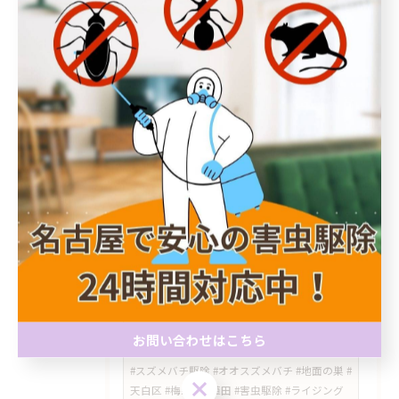
区害虫駆除 #ライジングサン害虫駆除
#徳重 #神沢 #野並 #ノミダニ対策 #ダニ駆除 #
害虫対策 #害獣対策 #名古屋市
#瀬戸市 #シバンムシ #シバンムシ駆除 #害虫
駆除 #害虫対策 #名古屋市 #天白区 #ライジン
グサン害虫駆除 #食品害虫 #愛知県
#トコジラミ #ベッドバグ #害虫駆除 #天白区 #
塩釜口 #名古屋市 #ライジングサン害虫駆除 #
持ち込み対策 #図書館 #害虫対策
​#星ヶ丘 #平針 #千種区 #天白区 #名東区 #トコ
ジラミ #南京虫 #害虫駆除 #ライジングサン害
虫駆除 #模様替え #コンセントの黒い点 #害虫
調査
お問い合わせはこちら
#スズメバチ駆除 #オオスズメバチ #地面の巣 #
お問い合わせはこちら
天白区 #梅森台 #植田 #害虫駆除 #ライジング