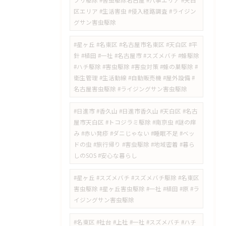
ブリ駆除 #害虫駆除名古屋 #八事エリア #天白
区エリア #生活害虫 #侵入経路調査 #ライジン
グサン害虫駆除
#星ヶ丘 #名東区 #名古屋市名東区 #天白区 #平
針 #植田 #一社 #名古屋市 #スズメバチ #蜂駆除
#ハチ駆除 #害虫駆除 #害虫対策 #蜂の巣駆除 #
衛生管理 #生活動線 #自動販売機 #屋外設備 #
名古屋害虫駆除 #ライジングサン害虫駆除
​#日進市 #香久山 #日進市香久山 #天白区 #名古
屋市天白区 #トコジラミ駆除 #南京虫 #謎の痒
み #赤い発疹 #ダニじゃない #睡眠不足 #ベッ
ドの虫 #旅行帰り #害虫駆除 #地域密着 #暮ら
しのSOS #安心な暮らし
#星ヶ丘 #スズメバチ #スズメバチ駆除 #名東区
害虫駆除 #星ヶ丘害虫駆除 #一社 #植田 #原 #ラ
イジングサン害虫駆除
#名東区 #社台 #上社 #一社 #スズメバチ #ハチ