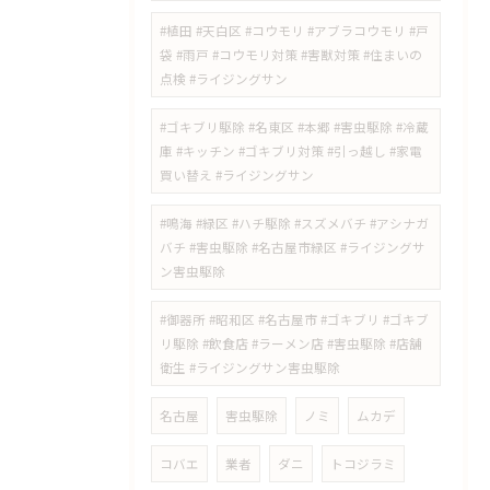
#植田 #天白区 #コウモリ #アブラコウモリ #戸
袋 #雨戸 #コウモリ対策 #害獣対策 #住まいの
点検 #ライジングサン
#ゴキブリ駆除 #名東区 #本郷 #害虫駆除 #冷蔵
庫 #キッチン #ゴキブリ対策 #引っ越し #家電
買い替え #ライジングサン
#鳴海 #緑区 #ハチ駆除 #スズメバチ #アシナガ
バチ #害虫駆除 #名古屋市緑区 #ライジングサ
ン害虫駆除
#御器所 #昭和区 #名古屋市 #ゴキブリ #ゴキブ
リ駆除 #飲食店 #ラーメン店 #害虫駆除 #店舗
衛生 #ライジングサン害虫駆除
名古屋
害虫駆除
ノミ
ムカデ
コバエ
業者
ダニ
トコジラミ