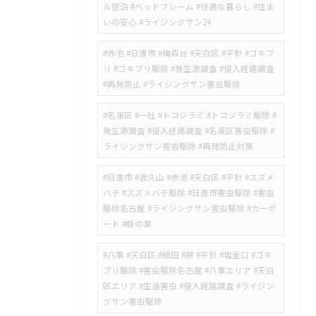
ル宿泊 #ベッドフレーム #快適な暮らし #住ま
いの安心 #ライジングサン24
#赤池 #日進市 #梅森台 #天白区 #平針 #ゴキブ
リ #ゴキブリ駆除 #発生源調査 #侵入経路調査
#再発防止 #ライジングサン害虫駆除
#名東区 #一社 #トコジラミ #トコジラミ駆除 #
発生源調査 #侵入経路調査 #名東区害虫駆除 #
ライジングサン害虫駆除 #再発防止対策
#日進市 #香久山 #赤池 #天白区 #平針 #スズメ
バチ #スズメバチ駆除 #日進市害虫駆除 #害虫
駆除名古屋 #ライジングサン害虫駆除 #カーポ
ート #蜂の巣
#八事 #天白区 #植田 #原 #平針 #塩釜口 #ゴキ
ブリ駆除 #害虫駆除名古屋 #八事エリア #天白
区エリア #生活害虫 #侵入経路調査 #ライジン
グサン害虫駆除