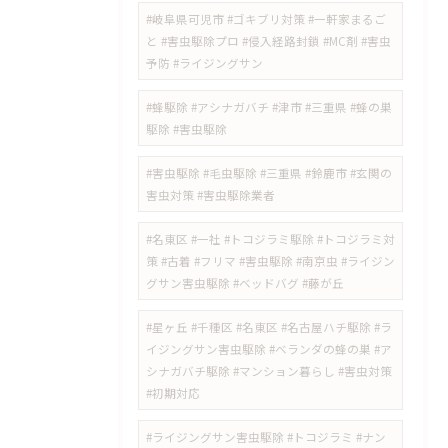
#岐阜県可児市 #ゴキブリ対策 #一軒家まるご
と #害虫駆除プロ #侵入経路封鎖 #MC剤 #害虫
予防 #ライジングサン
#蜂駆除 #アシナガバチ #津市 #三重県 #蜂の巣
駆除 #害虫駆除
#害虫駆除 #毛虫駆除 #三重県 #鈴鹿市 #玄関の
害虫対策 #害虫駆除業者
#名東区 #一社 #トコジラミ駆除 #トコジラミ対
策 #古着 #フリマ #害虫駆除 #南京虫 #ライジン
グサン害虫駆除 #ベッドバグ #藤が丘
#星ヶ丘 #千種区 #名東区 #名古屋ハチ駆除 #ラ
イジングサン害虫駆除 #ベランダの蜂の巣 #ア
シナガバチ駆除 #マンション暮らし #害虫対策
#初期対応
#ライジングサン害虫駆除 #トコジラミ #ナン