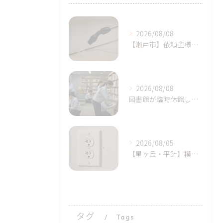
2026/08/08
​【瀬戸市】依頼主様の完璧に近い初期対応！シバンムシ駆除の「プロによる追加施工」｜天白区ライジング・サン
2026/08/08
図書館が臨時休館したトコジラミ問題とは？家庭でも注意｜天白区塩釜口
2026/08/05
【星ヶ丘・平針】模様替えで気付いた…コンセントの「消えない黒い点」｜トコジラミのサインかもしれません
タグ
Tags