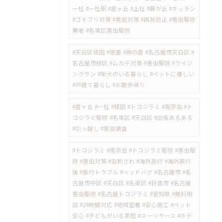
一社 #一社駅 #星ヶ丘 #上社 #藤が丘 #キッチン
#ゴキブリ対策 #害虫対策 #再発防止 #害虫駆除
業者 #名東区害虫駆除
#天白区植田 #徳重 #神の倉 #名古屋市天白区 #
名古屋市緑区 #ムカデ対策 #害虫駆除 #ライジ
ングサン #柴犬のいる暮らし #ペットに優しい
#戸建て暮らし #お散歩帰り
#星ヶ丘 #一社 #植田 #トコジラミ #南京虫 #ト
コジラミ駆除 #名東区 #天白区 #出張あるある
#引っ越し #害虫調査
#トコジラミ #南京虫 #トコジラミ駆除 #害虫駆
除 #害虫対策 #虫刺され #海外旅行 #海外旅行
後 #旅行トラブル #ベッドバグ #名古屋市 #名
古屋市中区 #天白区 #名東区 #日進市 #名古屋
害虫駆除 #名古屋トコジラミ #愛知県 #無料相
談 #24時間対応 #地域密着 #安心施工 #ペット
安心 #子どもがいる家庭 #スーツケース #ホテ