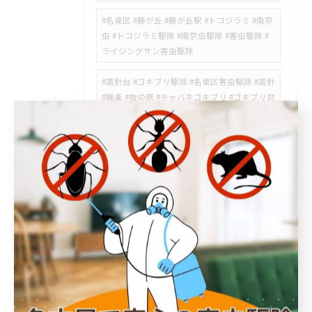
#名東区 #藤が丘 #藤が丘駅 #トコジラミ #南京
虫 #トコジラミ駆除 #南京虫駆除 #害虫駆除 #
ライジングサン害虫駆除
#高針台 #ゴキブリ駆除 #名東区害虫駆除 #高針
#極楽 #牧の原 #チャバネゴキブリ #ゴキブリ対
策 #ライジングサン害虫駆除
#日進市スズメバチ #岩藤町 #スズメバチ駆除 #
日進市害虫駆除 #スズメバチの巣 #岩崎町 #五
色園 #日進駅周辺 #ハチの巣駆除 #愛知県スズ
メバチ
#瑞穂区 #中山町 #瑞穂通 #佐渡町 #桜山 #桜山
駅 #瑞穂区スズメバチ #瑞穂区スズメバチ駆除
#中山町スズメバチ #瑞穂通スズメバチ #桜山
スズメバチ #ハチ駆除 #スズメバチ駆除 #瑞穂
区害虫駆除 #ライジングサン害虫駆除
#徳重 #神沢 #野並 #ノミダニ対策 #ダニ駆除 #