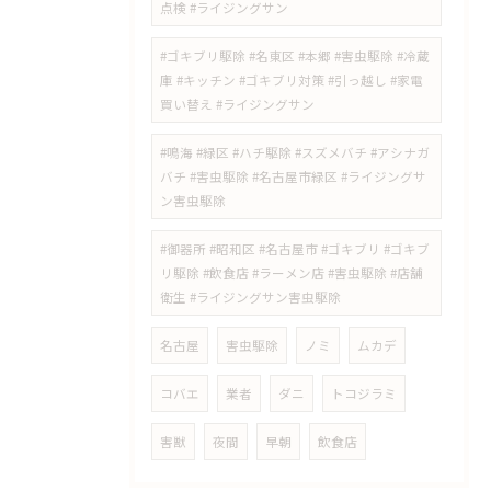
点検 #ライジングサン
#ゴキブリ駆除 #名東区 #本郷 #害虫駆除 #冷蔵
庫 #キッチン #ゴキブリ対策 #引っ越し #家電
買い替え #ライジングサン
#鳴海 #緑区 #ハチ駆除 #スズメバチ #アシナガ
バチ #害虫駆除 #名古屋市緑区 #ライジングサ
ン害虫駆除
#御器所 #昭和区 #名古屋市 #ゴキブリ #ゴキブ
リ駆除 #飲食店 #ラーメン店 #害虫駆除 #店舗
衛生 #ライジングサン害虫駆除
名古屋
害虫駆除
ノミ
ムカデ
コバエ
業者
ダニ
トコジラミ
害獣
夜間
早朝
飲食店