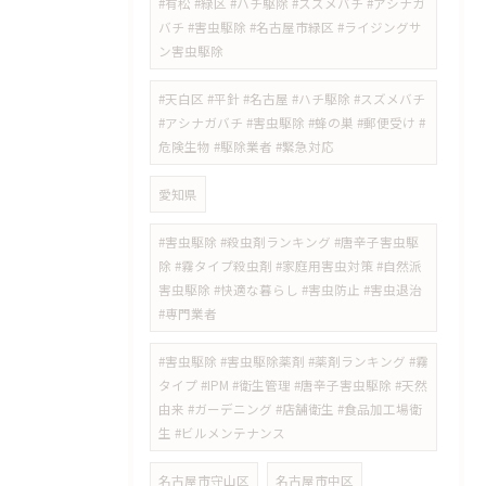
#有松 #緑区 #ハチ駆除 #スズメバチ #アシナガ
バチ #害虫駆除 #名古屋市緑区 #ライジングサ
ン害虫駆除
#天白区 #平針 #名古屋 #ハチ駆除 #スズメバチ
#アシナガバチ #害虫駆除 #蜂の巣 #郵便受け #
危険生物 #駆除業者 #緊急対応
愛知県
#害虫駆除 #殺虫剤ランキング #唐辛子害虫駆
除 #霧タイプ殺虫剤 #家庭用害虫対策 #自然派
害虫駆除 #快適な暮らし #害虫防止 #害虫退治
#専門業者
#害虫駆除 #害虫駆除薬剤 #薬剤ランキング #霧
タイプ #IPM #衛生管理 #唐辛子害虫駆除 #天然
由来 #ガーデニング #店舗衛生 #食品加工場衛
生 #ビルメンテナンス
名古屋市守山区
名古屋市中区