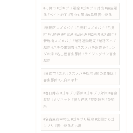
#可児市 #ゴキブリ駆除 #ゴキブリ対策 #害虫駆
除 #ベイト施工 #害虫対策 #岐阜県害虫駆除
#瑞穂区スズメバチ #岳見町スズメバチ #岳見
町 #八勝通 #弥富通 #田辺通 #松栄町 #汐路町 #
新瑞橋スズメバチ #瑞穂運動場東 #瑞穂区ハチ
駆除 #ハチの巣調査 #スズメバチ調査 #ベラン
ダの蜂 #名古屋害虫駆除 #ライジングサン害虫
駆除
#日進市 #赤池 #スズメバチ駆除 #蜂の巣駆除 #
害虫駆除 #天白区平針
#春日井市 #ゴキブリ駆除 #ゴキブリ対策 #害虫
駆除 #メゾネット #侵入経路 #薬剤散布 #愛知
県
#名古屋市中村区 #ゴキブリ駆除 #玄関からゴ
キブリ #害虫駆除名古屋