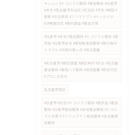
キンムシ #トコジラミ駆除 #害虫駆除 #日進市
#赤池 #名古屋市天白区 #天白区 #平針 #植田 #
原駅 #中古家具 #フリマアプリ #ベッドバグ
#24時間対応 #無料調査 #害虫対策
​#日進市 #赤池 #害虫駆除 #トコジラミ駆除 #南
京虫 #日進市赤池 #愛知県害虫駆除 #旅行後の
トラブル #布団の黒い点 #地元密着
#名古屋市 #緑区徳重 #緑区神沢 #天白 #名古屋
害虫駆除 #愛知ハチ駆除 #地域密着 #即日対応
#プロにお任せ
名古屋市港区
#日進市 #赤池 #トコジラミ駆除 #南京虫 #害虫
駆除 #日進市害虫駆除 #赤池害虫駆除 #トコジ
ラミ対策 #ライジングサン害虫駆除 #名古屋害
虫駆除