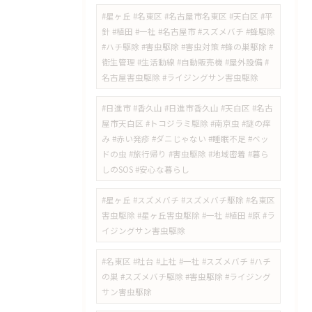
#星ヶ丘 #名東区 #名古屋市名東区 #天白区 #平
針 #植田 #一社 #名古屋市 #スズメバチ #蜂駆除
#ハチ駆除 #害虫駆除 #害虫対策 #蜂の巣駆除 #
衛生管理 #生活動線 #自動販売機 #屋外設備 #
名古屋害虫駆除 #ライジングサン害虫駆除
​#日進市 #香久山 #日進市香久山 #天白区 #名古
屋市天白区 #トコジラミ駆除 #南京虫 #謎の痒
み #赤い発疹 #ダニじゃない #睡眠不足 #ベッ
ドの虫 #旅行帰り #害虫駆除 #地域密着 #暮ら
しのSOS #安心な暮らし
#星ヶ丘 #スズメバチ #スズメバチ駆除 #名東区
害虫駆除 #星ヶ丘害虫駆除 #一社 #植田 #原 #ラ
イジングサン害虫駆除
#名東区 #社台 #上社 #一社 #スズメバチ #ハチ
の巣 #スズメバチ駆除 #害虫駆除 #ライジング
サン害虫駆除