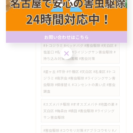
害虫対策 #害獣対策 #名古屋市
#瀬戸市 #シバンムシ #シバンムシ駆除 #害虫
駆除 #害虫対策 #名古屋市 #天白区 #ライジン
グサン害虫駆除 #食品害虫 #愛知県
お問い合わせはこちら
#トコジラミ #ベッドバグ #害虫駆除 #天白区 #
お問い合わせはこちら
塩釜口 #名古屋市 #ライジングサン害虫駆除 #
持ち込み対策 #図書館 #害虫対策
​#星ヶ丘 #平針 #千種区 #天白区 #名東区 #トコ
ジラミ #南京虫 #害虫駆除 #ライジングサン害
虫駆除 #模様替え #コンセントの黒い点 #害虫
調査
#スズメバチ駆除 #オオスズメバチ #地面の巣 #
天白区 #梅森台 #植田 #害虫駆除 #ライジング
サン害虫駆除
#害虫駆除 #コウモリ対策 #アブラコウモリ #ノ