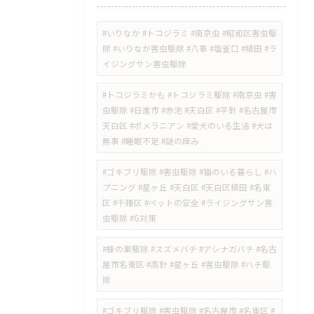
#いりなか #トコジラミ #南京虫 #昭和区害虫駆
除 #いりなか害虫駆除 #八事 #塩釜口 #植田 #ラ
イジングサン害虫駆除
​#トコジラミかも #トコジラミ駆除 #南京虫 #害
虫駆除 #日進市 #赤池 #天白区 #平針 #名古屋市
天白区 #ポメラニアン #愛犬のいる生活 #犬は
無事 #睡眠不足 #謎の痒み
​#ゴキブリ駆除 #害虫駆除 #猫のいる暮らし #ハ
プニング #星ヶ丘 #天白区 #天白区植田 #名東
区 #千種区 #ペットの安全 #ライジングサン害
虫駆除 #G対策
#蜂の巣駆除 #スズメバチ #アシナガバチ #名古
屋市名東区 #高針 #星ヶ丘 #害虫駆除 #ハチ駆
除
#ゴキブリ駆除 #害虫駆除 #名古屋市 #名東区 #