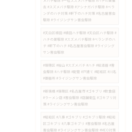
メバチ駆除 #一社スズメバチ駆除 #ハチの巣撤
去 #スズメバチ駆除 #アシナガバチ駆除 #ベラ
ンダのハチ対策 #軒下のハチ対策 #名古屋害虫
駆除 #ライジングサン害虫駆除
#天白区植田 #植田ハチ駆除 #天白区ハチ駆除 #
ハチの巣駆除 #スズメバチ駆除 #ベランダのハ
チ #軒下のハチ #名古屋害虫駆除 #ライジング
サン害虫駆除
#瑞穂区 #桜山 #スズメバチ #ハチ #給湯器 #害
虫駆除 #ハチ駆除 #配管 #戸建て #昭和区 #川名
#御器所 #ライジングサン害虫駆除
#新瑞橋 #瑞穂区 #名古屋市 #ゴキブリ #飲食店
#ラーメン店 #害虫駆除 #店舗衛生 #ゴキブリ対
策 #ライジングサン害虫駆除
#昭和区 #八事 #ゴキブリ #ゴキブリ駆除 #昭和
区ゴキブリ #八事ゴキブリ #害虫駆除 #名古屋
害虫駆除 #ライジングサン害虫駆除 #MEO対策