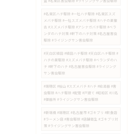
査 #名東区害虫駆除 #ライジングサン害虫駆除
#名東区ハチ駆除 #一社ハチ駆除 #名東区スズ
メバチ駆除 #一社スズメバチ駆除 #ハチの巣撤
去 #スズメバチ駆除 #アシナガバチ駆除 #ベラ
ンダのハチ対策 #軒下のハチ対策 #名古屋害虫
駆除 #ライジングサン害虫駆除
#天白区植田 #植田ハチ駆除 #天白区ハチ駆除 #
ハチの巣駆除 #スズメバチ駆除 #ベランダのハ
チ #軒下のハチ #名古屋害虫駆除 #ライジング
サン害虫駆除
#瑞穂区 #桜山 #スズメバチ #ハチ #給湯器 #害
虫駆除 #ハチ駆除 #配管 #戸建て #昭和区 #川名
#御器所 #ライジングサン害虫駆除
#新瑞橋 #瑞穂区 #名古屋市 #ゴキブリ #飲食店
#ラーメン店 #害虫駆除 #店舗衛生 #ゴキブリ対
策 #ライジングサン害虫駆除