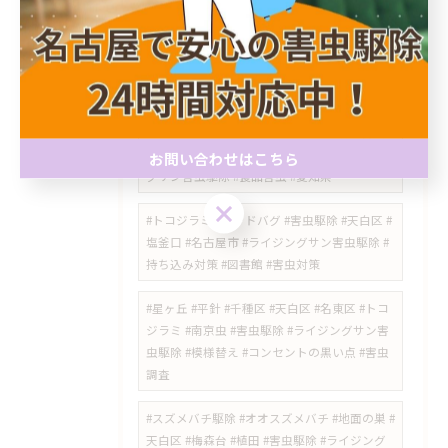
スズメバチ #ハチ駆除 #スズメバチ駆除 #瑞穂
区害虫駆除 #ライジングサン害虫駆除
#徳重 #神沢 #野並 #ノミダニ対策 #ダニ駆除 #
害虫対策 #害獣対策 #名古屋市
#瀬戸市 #シバンムシ #シバンムシ駆除 #害虫
駆除 #害虫対策 #名古屋市 #天白区 #ライジン
お問い合わせはこちら
グサン害虫駆除 #食品害虫 #愛知県
お問い合わせはこちら
#トコジラミ #ベッドバグ #害虫駆除 #天白区 #
塩釜口 #名古屋市 #ライジングサン害虫駆除 #
持ち込み対策 #図書館 #害虫対策
​#星ヶ丘 #平針 #千種区 #天白区 #名東区 #トコ
ジラミ #南京虫 #害虫駆除 #ライジングサン害
虫駆除 #模様替え #コンセントの黒い点 #害虫
調査
#スズメバチ駆除 #オオスズメバチ #地面の巣 #
天白区 #梅森台 #植田 #害虫駆除 #ライジング