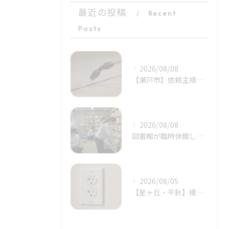
最近の投稿
Recent
Posts
2026/08/08
​【瀬戸市】依頼主様の完璧に近い初期対応！シバンムシ駆除の「プロによる追加施工」｜天白区ライジング・サン
2026/08/08
図書館が臨時休館したトコジラミ問題とは？家庭でも注意｜天白区塩釜口
2026/08/05
【星ヶ丘・平針】模様替えで気付いた…コンセントの「消えない黒い点」｜トコジラミのサインかもしれません