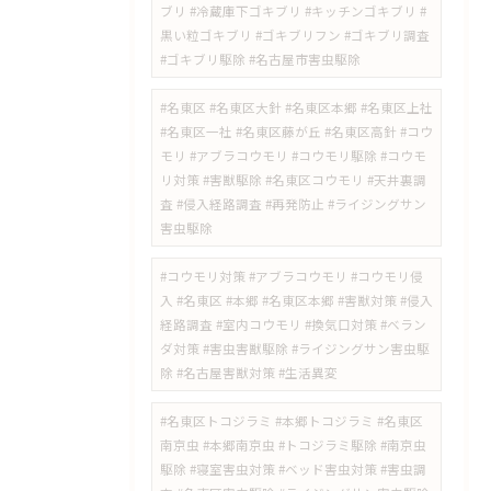
ブリ #冷蔵庫下ゴキブリ #キッチンゴキブリ #
黒い粒ゴキブリ #ゴキブリフン #ゴキブリ調査
#ゴキブリ駆除 #名古屋市害虫駆除
#名東区 #名東区大針 #名東区本郷 #名東区上社
#名東区一社 #名東区藤が丘 #名東区高針 #コウ
モリ #アブラコウモリ #コウモリ駆除 #コウモ
リ対策 #害獣駆除 #名東区コウモリ #天井裏調
査 #侵入経路調査 #再発防止 #ライジングサン
害虫駆除
#コウモリ対策 #アブラコウモリ #コウモリ侵
入 #名東区 #本郷 #名東区本郷 #害獣対策 #侵入
経路調査 #室内コウモリ #換気口対策 #ベラン
ダ対策 #害虫害獣駆除 #ライジングサン害虫駆
除 #名古屋害獣対策 #生活異変
#名東区トコジラミ #本郷トコジラミ #名東区
南京虫 #本郷南京虫 #トコジラミ駆除 #南京虫
駆除 #寝室害虫対策 #ベッド害虫対策 #害虫調