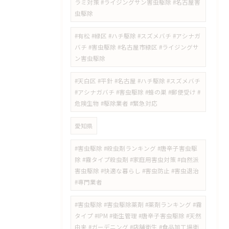
ラミ対策 #ライジングサン害虫駆除 #名古屋害
虫駆除
#有松 #緑区 #ハチ駆除 #スズメバチ #アシナガ
バチ #害虫駆除 #名古屋市緑区 #ライジングサ
ン害虫駆除
#天白区 #平針 #名古屋 #ハチ駆除 #スズメバチ
#アシナガバチ #害虫駆除 #蜂の巣 #郵便受け #
危険生物 #駆除業者 #緊急対応
愛知県
#害虫駆除 #殺虫剤ランキング #唐辛子害虫駆
除 #霧タイプ殺虫剤 #家庭用害虫対策 #自然派
害虫駆除 #快適な暮らし #害虫防止 #害虫退治
#専門業者
#害虫駆除 #害虫駆除薬剤 #薬剤ランキング #霧
タイプ #IPM #衛生管理 #唐辛子害虫駆除 #天然
由来 #ガーデニング #店舗衛生 #食品加工場衛