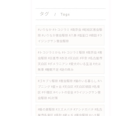
タグ
Tags
#いりなか #トコジラミ #南京虫 #昭和区害虫駆
除 #いりなか害虫駆除 #八事 #塩釜口 #植田 #ラ
イジングサン害虫駆除
​#トコジラミかも #トコジラミ駆除 #南京虫 #害
虫駆除 #日進市 #赤池 #天白区 #平針 #名古屋市
天白区 #ポメラニアン #愛犬のいる生活 #犬は
無事 #睡眠不足 #謎の痒み
​#ゴキブリ駆除 #害虫駆除 #猫のいる暮らし #ハ
プニング #星ヶ丘 #天白区 #天白区植田 #名東
区 #千種区 #ペットの安全 #ライジングサン害
虫駆除 #G対策
#蜂の巣駆除 #スズメバチ #アシナガバチ #名古
屋市名東区 #高針 #星ヶ丘 #害虫駆除 #ハチ駆