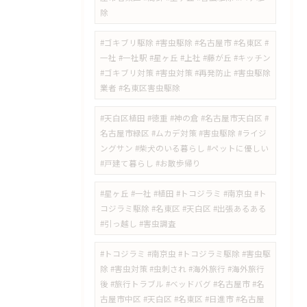
除
#ゴキブリ駆除 #害虫駆除 #名古屋市 #名東区 #
一社 #一社駅 #星ヶ丘 #上社 #藤が丘 #キッチン
#ゴキブリ対策 #害虫対策 #再発防止 #害虫駆除
業者 #名東区害虫駆除
#天白区植田 #徳重 #神の倉 #名古屋市天白区 #
名古屋市緑区 #ムカデ対策 #害虫駆除 #ライジ
ングサン #柴犬のいる暮らし #ペットに優しい
#戸建て暮らし #お散歩帰り
#星ヶ丘 #一社 #植田 #トコジラミ #南京虫 #ト
コジラミ駆除 #名東区 #天白区 #出張あるある
#引っ越し #害虫調査
#トコジラミ #南京虫 #トコジラミ駆除 #害虫駆
除 #害虫対策 #虫刺され #海外旅行 #海外旅行
後 #旅行トラブル #ベッドバグ #名古屋市 #名
古屋市中区 #天白区 #名東区 #日進市 #名古屋