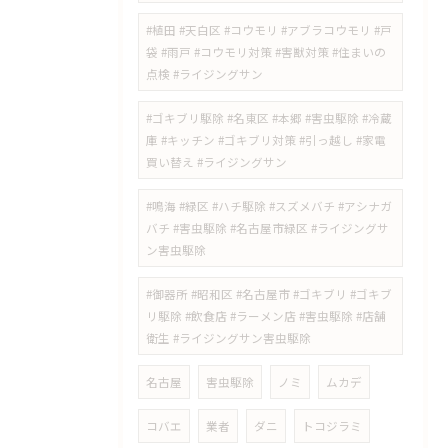
#植田 #天白区 #コウモリ #アブラコウモリ #戸
袋 #雨戸 #コウモリ対策 #害獣対策 #住まいの
点検 #ライジングサン
#ゴキブリ駆除 #名東区 #本郷 #害虫駆除 #冷蔵
庫 #キッチン #ゴキブリ対策 #引っ越し #家電
買い替え #ライジングサン
#鳴海 #緑区 #ハチ駆除 #スズメバチ #アシナガ
バチ #害虫駆除 #名古屋市緑区 #ライジングサ
ン害虫駆除
#御器所 #昭和区 #名古屋市 #ゴキブリ #ゴキブ
リ駆除 #飲食店 #ラーメン店 #害虫駆除 #店舗
衛生 #ライジングサン害虫駆除
名古屋
害虫駆除
ノミ
ムカデ
コバエ
業者
ダニ
トコジラミ