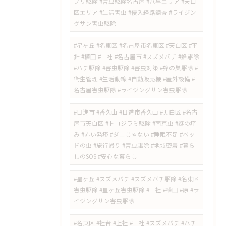
ブリ駆除 #害虫駆除名古屋 #八事エリア #天白
区エリア #生活害虫 #侵入経路調査 #ライジン
グサン害虫駆除
#星ヶ丘 #名東区 #名古屋市名東区 #天白区 #平
針 #植田 #一社 #名古屋市 #スズメバチ #蜂駆除
#ハチ駆除 #害虫駆除 #害虫対策 #蜂の巣駆除 #
衛生管理 #生活動線 #自動販売機 #屋外設備 #
名古屋害虫駆除 #ライジングサン害虫駆除
​#日進市 #香久山 #日進市香久山 #天白区 #名古
屋市天白区 #トコジラミ駆除 #南京虫 #謎の痒
み #赤い発疹 #ダニじゃない #睡眠不足 #ベッ
ドの虫 #旅行帰り #害虫駆除 #地域密着 #暮ら
しのSOS #安心な暮らし
#星ヶ丘 #スズメバチ #スズメバチ駆除 #名東区
害虫駆除 #星ヶ丘害虫駆除 #一社 #植田 #原 #ラ
イジングサン害虫駆除
#名東区 #社台 #上社 #一社 #スズメバチ #ハチ