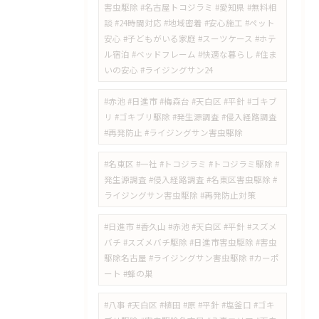
害虫駆除 #名古屋トコジラミ #愛知県 #無料相
談 #24時間対応 #地域密着 #安心施工 #ペット
安心 #子どもがいる家庭 #スーツケース #ホテ
ル宿泊 #ベッドフレーム #快適な暮らし #住ま
いの安心 #ライジングサン24
#赤池 #日進市 #梅森台 #天白区 #平針 #ゴキブ
リ #ゴキブリ駆除 #発生源調査 #侵入経路調査
#再発防止 #ライジングサン害虫駆除
#名東区 #一社 #トコジラミ #トコジラミ駆除 #
発生源調査 #侵入経路調査 #名東区害虫駆除 #
ライジングサン害虫駆除 #再発防止対策
#日進市 #香久山 #赤池 #天白区 #平針 #スズメ
バチ #スズメバチ駆除 #日進市害虫駆除 #害虫
駆除名古屋 #ライジングサン害虫駆除 #カーポ
ート #蜂の巣
#八事 #天白区 #植田 #原 #平針 #塩釜口 #ゴキ