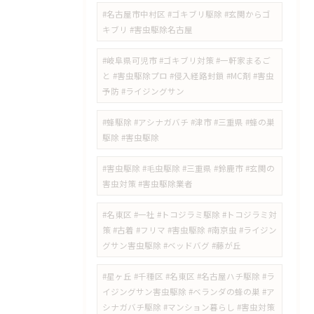
#名古屋市中村区 #ゴキブリ駆除 #玄関からゴ
キブリ #害虫駆除名古屋
#岐阜県可児市 #ゴキブリ対策 #一軒家まるご
と #害虫駆除プロ #侵入経路封鎖 #MC剤 #害虫
予防 #ライジングサン
#蜂駆除 #アシナガバチ #津市 #三重県 #蜂の巣
駆除 #害虫駆除
#害虫駆除 #毛虫駆除 #三重県 #鈴鹿市 #玄関の
害虫対策 #害虫駆除業者
#名東区 #一社 #トコジラミ駆除 #トコジラミ対
策 #古着 #フリマ #害虫駆除 #南京虫 #ライジン
グサン害虫駆除 #ベッドバグ #藤が丘
#星ヶ丘 #千種区 #名東区 #名古屋ハチ駆除 #ラ
イジングサン害虫駆除 #ベランダの蜂の巣 #ア
シナガバチ駆除 #マンション暮らし #害虫対策