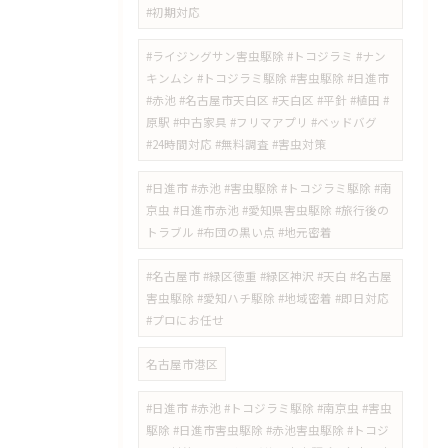
#初期対応
#ライジングサン害虫駆除 #トコジラミ #ナン
キンムシ #トコジラミ駆除 #害虫駆除 #日進市
#赤池 #名古屋市天白区 #天白区 #平針 #植田 #
原駅 #中古家具 #フリマアプリ #ベッドバグ
#24時間対応 #無料調査 #害虫対策
​#日進市 #赤池 #害虫駆除 #トコジラミ駆除 #南
京虫 #日進市赤池 #愛知県害虫駆除 #旅行後の
トラブル #布団の黒い点 #地元密着
#名古屋市 #緑区徳重 #緑区神沢 #天白 #名古屋
害虫駆除 #愛知ハチ駆除 #地域密着 #即日対応
#プロにお任せ
名古屋市港区
#日進市 #赤池 #トコジラミ駆除 #南京虫 #害虫
駆除 #日進市害虫駆除 #赤池害虫駆除 #トコジ