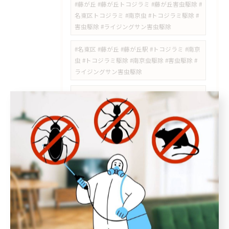
#藤が丘 #藤が丘トコジラミ #藤が丘害虫駆除 #
名東区トコジラミ #南京虫 #トコジラミ駆除 #
害虫駆除 #ライジングサン害虫駆除
#名東区 #藤が丘 #藤が丘駅 #トコジラミ #南京
虫 #トコジラミ駆除 #南京虫駆除 #害虫駆除 #
ライジングサン害虫駆除
#高針台 #ゴキブリ駆除 #名東区害虫駆除 #高針
#極楽 #牧の原 #チャバネゴキブリ #ゴキブリ対
策 #ライジングサン害虫駆除
#日進市スズメバチ #岩藤町 #スズメバチ駆除 #
日進市害虫駆除 #スズメバチの巣 #岩崎町 #五
色園 #日進駅周辺 #ハチの巣駆除 #愛知県スズ
メバチ
#瑞穂区 #中山町 #瑞穂通 #佐渡町 #桜山 #桜山
駅 #瑞穂区スズメバチ #瑞穂区スズメバチ駆除
#中山町スズメバチ #瑞穂通スズメバチ #桜山