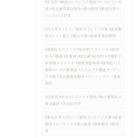
#天白区 #植田 #トコジラミ駆除 #トコジラミ対
策 #名古屋市害虫駆除 #害虫駆除 #害虫対策 #
ベッドバグ対策
#可児市 #ゴキブリ駆除 #ゴキブリ対策 #害虫駆
除 #ベイト施工 #害虫対策 #岐阜県害虫駆除
#瑞穂区スズメバチ #岳見町スズメバチ #岳見
町 #八勝通 #弥富通 #田辺通 #松栄町 #汐路町 #
新瑞橋スズメバチ #瑞穂運動場東 #瑞穂区ハチ
駆除 #ハチの巣調査 #スズメバチ調査 #ベラン
ダの蜂 #名古屋害虫駆除 #ライジングサン害虫
駆除
#日進市 #赤池 #スズメバチ駆除 #蜂の巣駆除 #
害虫駆除 #天白区平針
#春日井市 #ゴキブリ駆除 #ゴキブリ対策 #害虫
駆除 #メゾネット #侵入経路 #薬剤散布 #愛知
県