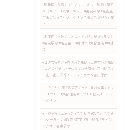
#昭和区 #八事 #ゴキブリ #ゴキブリ駆除 #昭和
区ゴキブリ #八事ゴキブリ #害虫駆除 #名古屋
害虫駆除 #ライジングサン害虫駆除 #MEO対策
:::
#名東区 #上社 #スズメバチ #蜂の巣 #ベランダ
#害虫駆除 #名古屋市 #蜂対策 #集合住宅 #戸建
て
#日進市 #赤池 #赤池ハチ駆除 #日進市ハチ駆除
#スズメバチ #ハチの巣 #ハチ調査 #害虫駆除 #
日進市害虫駆除 #ライジングサン害虫駆除
#コウモリ対策 #名東区 #上社 #害獣対策 #アブ
ラコウモリ #集合住宅 #コウモリ侵入 #ライジ
ングサン
#本郷 #名東区 #ハチ #ハチ駆除 #スズメバチ #
アシナガバチ #物置 #軒下 #害虫駆除 #ライジ
ングサン害虫駆除