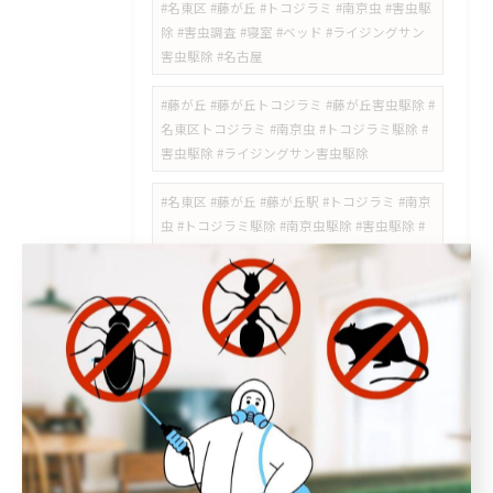
#名東区 #藤が丘 #トコジラミ #南京虫 #害虫駆
除 #害虫調査 #寝室 #ベッド #ライジングサン
害虫駆除 #名古屋
#藤が丘 #藤が丘トコジラミ #藤が丘害虫駆除 #
名東区トコジラミ #南京虫 #トコジラミ駆除 #
害虫駆除 #ライジングサン害虫駆除
#名東区 #藤が丘 #藤が丘駅 #トコジラミ #南京
虫 #トコジラミ駆除 #南京虫駆除 #害虫駆除 #
ライジングサン害虫駆除
#高針台 #ゴキブリ駆除 #名東区害虫駆除 #高針
#極楽 #牧の原 #チャバネゴキブリ #ゴキブリ対
策 #ライジングサン害虫駆除
#日進市スズメバチ #岩藤町 #スズメバチ駆除 #
日進市害虫駆除 #スズメバチの巣 #岩崎町 #五
色園 #日進駅周辺 #ハチの巣駆除 #愛知県スズ
メバチ