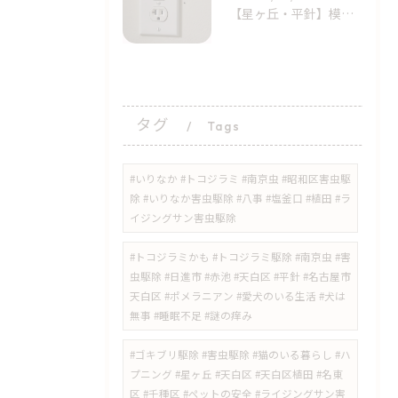
【星ヶ丘・平針】模様替えで気付いた…コンセントの「消えない黒い点」｜トコジラミのサインかもしれません
タグ
Tags
#いりなか #トコジラミ #南京虫 #昭和区害虫駆
除 #いりなか害虫駆除 #八事 #塩釜口 #植田 #ラ
イジングサン害虫駆除
​#トコジラミかも #トコジラミ駆除 #南京虫 #害
虫駆除 #日進市 #赤池 #天白区 #平針 #名古屋市
天白区 #ポメラニアン #愛犬のいる生活 #犬は
無事 #睡眠不足 #謎の痒み
​#ゴキブリ駆除 #害虫駆除 #猫のいる暮らし #ハ
プニング #星ヶ丘 #天白区 #天白区植田 #名東
区 #千種区 #ペットの安全 #ライジングサン害