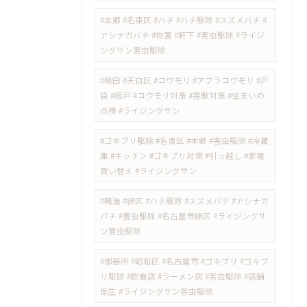
#本郷 #名東区 #ハチ #ハチ駆除 #スズメバチ #
アシナガバチ #物置 #軒下 #害虫駆除 #ライジ
ングサン害虫駆除
#植田 #天白区 #コウモリ #アブラコウモリ #戸
袋 #雨戸 #コウモリ対策 #害獣対策 #住まいの
点検 #ライジングサン
#ゴキブリ駆除 #名東区 #本郷 #害虫駆除 #冷蔵
庫 #キッチン #ゴキブリ対策 #引っ越し #家電
買い替え #ライジングサン
#鳴海 #緑区 #ハチ駆除 #スズメバチ #アシナガ
バチ #害虫駆除 #名古屋市緑区 #ライジングサ
ン害虫駆除
#御器所 #昭和区 #名古屋市 #ゴキブリ #ゴキブ
リ駆除 #飲食店 #ラーメン店 #害虫駆除 #店舗
衛生 #ライジングサン害虫駆除