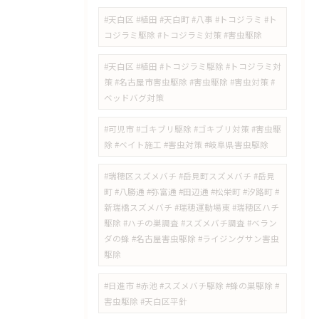
#天白区 #植田 #天白町 #八事 #トコジラミ #ト
コジラミ駆除 #トコジラミ対策 #害虫駆除
#天白区 #植田 #トコジラミ駆除 #トコジラミ対
策 #名古屋市害虫駆除 #害虫駆除 #害虫対策 #
ベッドバグ対策
#可児市 #ゴキブリ駆除 #ゴキブリ対策 #害虫駆
除 #ベイト施工 #害虫対策 #岐阜県害虫駆除
#瑞穂区スズメバチ #岳見町スズメバチ #岳見
町 #八勝通 #弥富通 #田辺通 #松栄町 #汐路町 #
新瑞橋スズメバチ #瑞穂運動場東 #瑞穂区ハチ
駆除 #ハチの巣調査 #スズメバチ調査 #ベラン
ダの蜂 #名古屋害虫駆除 #ライジングサン害虫
駆除
#日進市 #赤池 #スズメバチ駆除 #蜂の巣駆除 #
害虫駆除 #天白区平針