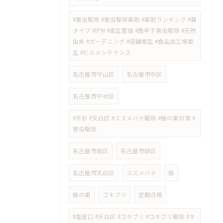
#害虫駆除 #害虫駆除薬剤 #薬剤ランキング #霧
タイプ #IPM #衛生管理 #唐辛子害虫駆除 #天然
由来 #ガーデニング #店舗衛生 #食品加工場衛
生 #ビルメンテナンス
名古屋市守山区
名古屋市中区
名古屋市中村区
#平針 #天白区 #スズメバチ駆除 #蜂の巣対策 #
害虫駆除
名古屋市南区
名古屋市緑区
名古屋市天白区
スズメバチ
蜂
蜂の巣
ゴキブリ
定期点検
#塩釜口 #天白区 #ゴキブリ #ゴキブリ駆除 #キ