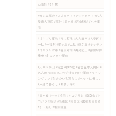
虫駆除 #G対策
#蜂の巣駆除 #スズメバチ #アシナガバチ #名古
屋市名東区 #高針 #星ヶ丘 #害虫駆除 #ハチ駆
除
#ゴキブリ駆除 #害虫駆除 #名古屋市 #名東区 #
一社 #一社駅 #星ヶ丘 #上社 #藤が丘 #キッチン
#ゴキブリ対策 #害虫対策 #再発防止 #害虫駆除
業者 #名東区害虫駆除
#天白区植田 #徳重 #神の倉 #名古屋市天白区 #
名古屋市緑区 #ムカデ対策 #害虫駆除 #ライジ
ングサン #柴犬のいる暮らし #ペットに優しい
#戸建て暮らし #お散歩帰り
#星ヶ丘 #一社 #植田 #トコジラミ #南京虫 #ト
コジラミ駆除 #名東区 #天白区 #出張あるある
#引っ越し #害虫調査