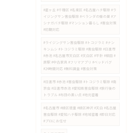
#星ヶ丘 #千種区 #名東区 #名古屋ハチ駆除 #ラ
イジングサン害虫駆除 #ベランダの蜂の巣 #ア
シナガバチ駆除 #マンション暮らし #害虫対策
#初期対応
#ライジングサン害虫駆除 #トコジラミ #ナン
キンムシ #トコジラミ駆除 #害虫駆除 #日進市
#赤池 #名古屋市天白区 #天白区 #平針 #植田 #
原駅 #中古家具 #フリマアプリ #ベッドバグ
#24時間対応 #無料調査 #害虫対策
​#日進市 #赤池 #害虫駆除 #トコジラミ駆除 #南
京虫 #日進市赤池 #愛知県害虫駆除 #旅行後の
トラブル #布団の黒い点 #地元密着
#名古屋市 #緑区徳重 #緑区神沢 #天白 #名古屋
害虫駆除 #愛知ハチ駆除 #地域密着 #即日対応
#プロにお任せ