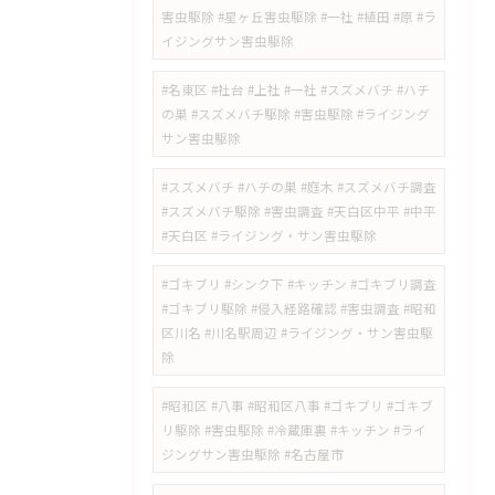
害虫駆除 #星ヶ丘害虫駆除 #一社 #植田 #原 #ラ
イジングサン害虫駆除
#名東区 #社台 #上社 #一社 #スズメバチ #ハチ
の巣 #スズメバチ駆除 #害虫駆除 #ライジング
サン害虫駆除
#スズメバチ #ハチの巣 #庭木 #スズメバチ調査
#スズメバチ駆除 #害虫調査 #天白区中平 #中平
#天白区 #ライジング・サン害虫駆除
#ゴキブリ #シンク下 #キッチン #ゴキブリ調査
#ゴキブリ駆除 #侵入経路確認 #害虫調査 #昭和
区川名 #川名駅周辺 #ライジング・サン害虫駆
除
#昭和区 #八事 #昭和区八事 #ゴキブリ #ゴキブ
リ駆除 #害虫駆除 #冷蔵庫裏 #キッチン #ライ
ジングサン害虫駆除 #名古屋市