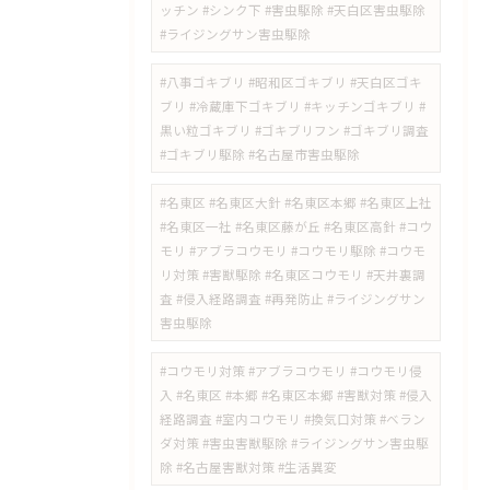
ッチン #シンク下 #害虫駆除 #天白区害虫駆除
#ライジングサン害虫駆除
#八事ゴキブリ #昭和区ゴキブリ #天白区ゴキ
ブリ #冷蔵庫下ゴキブリ #キッチンゴキブリ #
黒い粒ゴキブリ #ゴキブリフン #ゴキブリ調査
#ゴキブリ駆除 #名古屋市害虫駆除
#名東区 #名東区大針 #名東区本郷 #名東区上社
#名東区一社 #名東区藤が丘 #名東区高針 #コウ
モリ #アブラコウモリ #コウモリ駆除 #コウモ
リ対策 #害獣駆除 #名東区コウモリ #天井裏調
査 #侵入経路調査 #再発防止 #ライジングサン
害虫駆除
#コウモリ対策 #アブラコウモリ #コウモリ侵
入 #名東区 #本郷 #名東区本郷 #害獣対策 #侵入
経路調査 #室内コウモリ #換気口対策 #ベラン
ダ対策 #害虫害獣駆除 #ライジングサン害虫駆
除 #名古屋害獣対策 #生活異変