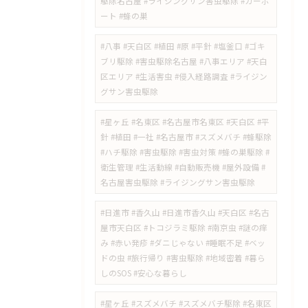
駆除名古屋 #ライジングサン害虫駆除 #カーポ
ート #蜂の巣
#八事 #天白区 #植田 #原 #平針 #塩釜口 #ゴキ
ブリ駆除 #害虫駆除名古屋 #八事エリア #天白
区エリア #生活害虫 #侵入経路調査 #ライジン
グサン害虫駆除
#星ヶ丘 #名東区 #名古屋市名東区 #天白区 #平
針 #植田 #一社 #名古屋市 #スズメバチ #蜂駆除
#ハチ駆除 #害虫駆除 #害虫対策 #蜂の巣駆除 #
衛生管理 #生活動線 #自動販売機 #屋外設備 #
名古屋害虫駆除 #ライジングサン害虫駆除
​#日進市 #香久山 #日進市香久山 #天白区 #名古
屋市天白区 #トコジラミ駆除 #南京虫 #謎の痒
み #赤い発疹 #ダニじゃない #睡眠不足 #ベッ
ドの虫 #旅行帰り #害虫駆除 #地域密着 #暮ら
しのSOS #安心な暮らし
#星ヶ丘 #スズメバチ #スズメバチ駆除 #名東区