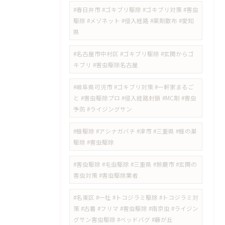
#春日井市 #ゴキブリ駆除 #ゴキブリ対策 #害虫
駆除 #メゾネット #侵入経路 #薬剤散布 #愛知
県
#名古屋市中村区 #ゴキブリ駆除 #玄関からゴ
キブリ #害虫駆除名古屋
#岐阜県可児市 #ゴキブリ対策 #一軒家まるご
と #害虫駆除プロ #侵入経路封鎖 #MC剤 #害虫
予防 #ライジングサン
#蜂駆除 #アシナガバチ #津市 #三重県 #蜂の巣
駆除 #害虫駆除
#害虫駆除 #毛虫駆除 #三重県 #鈴鹿市 #玄関の
害虫対策 #害虫駆除業者
#名東区 #一社 #トコジラミ駆除 #トコジラミ対
策 #古着 #フリマ #害虫駆除 #南京虫 #ライジン
グサン害虫駆除 #ベッドバグ #藤が丘