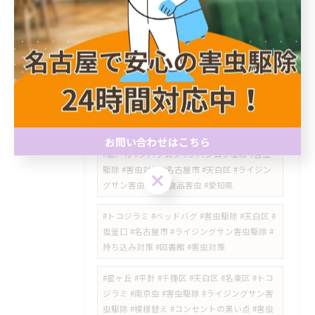
#瑞穂区 #中山町 #瑞穂通 #佐渡町 #桜山 #桜山
駅 #瑞穂区スズメバチ #瑞穂区スズメバチ駆除
#中山町スズメバチ #瑞穂通スズメバチ #桜山
スズメバチ #ハチ駆除 #スズメバチ駆除 #瑞穂
区害虫駆除 #ライジングサン害虫駆除
#徳重 #神沢 #野並 #ノミダニ対策 #ダニ駆除 #
害虫対策 #害獣対策 #名古屋市
お問い合わせはこちら
#瀬戸市 #シバンムシ #シバンムシ駆除 #害虫
駆除 #害虫対策 #名古屋市 #天白区 #ライジン
お問い合わせはこちら
グサン害虫駆除 #食品害虫 #愛知県
#トコジラミ #ベッドバグ #害虫駆除 #天白区 #
塩釜口 #名古屋市 #ライジングサン害虫駆除 #
持ち込み対策 #図書館 #害虫対策
​#星ヶ丘 #平針 #千種区 #天白区 #名東区 #トコ
ジラミ #南京虫 #害虫駆除 #ライジングサン害
虫駆除 #模様替え #コンセントの黒い点 #害虫