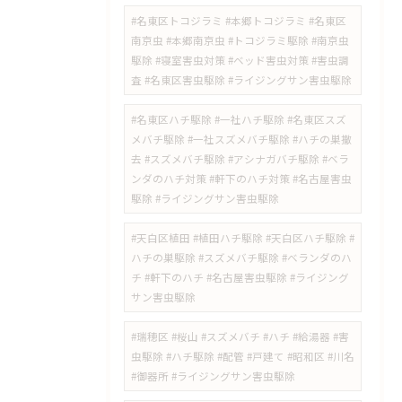
#名東区トコジラミ #本郷トコジラミ #名東区
南京虫 #本郷南京虫 #トコジラミ駆除 #南京虫
駆除 #寝室害虫対策 #ベッド害虫対策 #害虫調
査 #名東区害虫駆除 #ライジングサン害虫駆除
#名東区ハチ駆除 #一社ハチ駆除 #名東区スズ
メバチ駆除 #一社スズメバチ駆除 #ハチの巣撤
去 #スズメバチ駆除 #アシナガバチ駆除 #ベラ
ンダのハチ対策 #軒下のハチ対策 #名古屋害虫
駆除 #ライジングサン害虫駆除
#天白区植田 #植田ハチ駆除 #天白区ハチ駆除 #
ハチの巣駆除 #スズメバチ駆除 #ベランダのハ
チ #軒下のハチ #名古屋害虫駆除 #ライジング
サン害虫駆除
#瑞穂区 #桜山 #スズメバチ #ハチ #給湯器 #害
虫駆除 #ハチ駆除 #配管 #戸建て #昭和区 #川名
#御器所 #ライジングサン害虫駆除