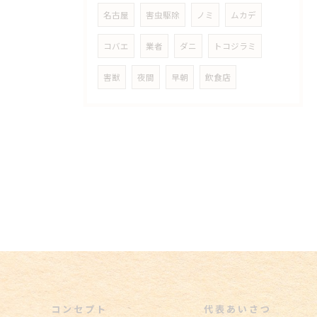
名古屋
害虫駆除
ノミ
ムカデ
コバエ
業者
ダニ
トコジラミ
害獣
夜間
早朝
飲食店
コンセプト
代表あいさつ