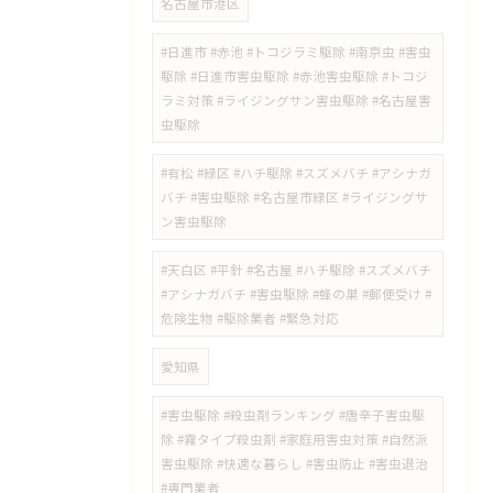
名古屋市港区
#日進市 #赤池 #トコジラミ駆除 #南京虫 #害虫
駆除 #日進市害虫駆除 #赤池害虫駆除 #トコジ
ラミ対策 #ライジングサン害虫駆除 #名古屋害
虫駆除
#有松 #緑区 #ハチ駆除 #スズメバチ #アシナガ
バチ #害虫駆除 #名古屋市緑区 #ライジングサ
ン害虫駆除
#天白区 #平針 #名古屋 #ハチ駆除 #スズメバチ
#アシナガバチ #害虫駆除 #蜂の巣 #郵便受け #
危険生物 #駆除業者 #緊急対応
愛知県
#害虫駆除 #殺虫剤ランキング #唐辛子害虫駆
除 #霧タイプ殺虫剤 #家庭用害虫対策 #自然派
害虫駆除 #快適な暮らし #害虫防止 #害虫退治
#専門業者