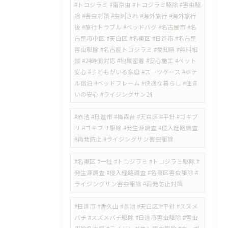
#トコジラミ #南京虫 #トコジラミ駆除 #害虫駆
除 #害虫対策 #虫刺され #海外旅行 #海外旅行
後 #旅行トラブル #ベッドバグ #名古屋市 #名
古屋市中区 #天白区 #名東区 #日進市 #名古屋
害虫駆除 #名古屋トコジラミ #愛知県 #無料相
談 #24時間対応 #地域密着 #安心施工 #ペット
安心 #子どもがいる家庭 #スーツケース #ホテ
ル宿泊 #ベッドフレーム #快適な暮らし #住ま
いの安心 #ライジングサン24
#赤池 #日進市 #梅森台 #天白区 #平針 #ゴキブ
リ #ゴキブリ駆除 #発生源調査 #侵入経路調査
#再発防止 #ライジングサン害虫駆除
#名東区 #一社 #トコジラミ #トコジラミ駆除 #
発生源調査 #侵入経路調査 #名東区害虫駆除 #
ライジングサン害虫駆除 #再発防止対策
#日進市 #香久山 #赤池 #天白区 #平針 #スズメ
バチ #スズメバチ駆除 #日進市害虫駆除 #害虫