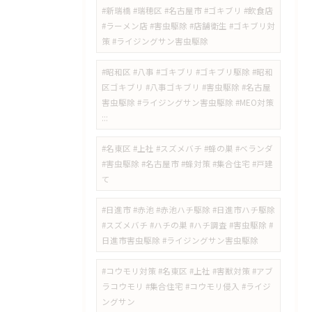
#新瑞橋 #瑞穂区 #名古屋市 #ゴキブリ #飲食店
#ラーメン店 #害虫駆除 #店舗衛生 #ゴキブリ対
策 #ライジングサン害虫駆除
#昭和区 #八事 #ゴキブリ #ゴキブリ駆除 #昭和
区ゴキブリ #八事ゴキブリ #害虫駆除 #名古屋
害虫駆除 #ライジングサン害虫駆除 #MEO対策
:::
#名東区 #上社 #スズメバチ #蜂の巣 #ベランダ
#害虫駆除 #名古屋市 #蜂対策 #集合住宅 #戸建
て
#日進市 #赤池 #赤池ハチ駆除 #日進市ハチ駆除
#スズメバチ #ハチの巣 #ハチ調査 #害虫駆除 #
日進市害虫駆除 #ライジングサン害虫駆除
#コウモリ対策 #名東区 #上社 #害獣対策 #アブ
ラコウモリ #集合住宅 #コウモリ侵入 #ライジ
ングサン