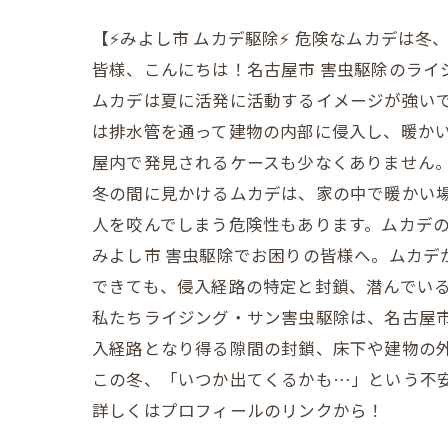
【⚡みよし市 ムカデ駆除⚡ 危険なムカデは
​皆様、こんにちは！名古屋市 害虫駆除のラ
​ムカデは夏に活発に活動するイメージが強い
は排水管を通って建物の内部に侵入し、暖か
屋内で発見されるケースも少なくありません
​冬の間に見かけるムカデは、家の中で暖かい
人を咬んでしまう危険性もあります。ムカデ
​みよし市 害虫駆除でお困りの皆様へ。ムカ
できても、侵入経路の特定と封鎖、潜んでい
​私たちライジング・サン害虫駆除は、名古屋
入経路となり得る隙間の封鎖、床下や建物の
​この冬、「いつか出てくるかも…」という不
詳しくはプロフィールのリンクから！