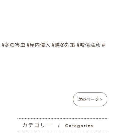
#冬の害虫 #屋内侵入 #越冬対策 #咬傷注意 #
次のページ >
カテゴリー
Categories