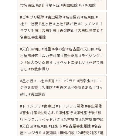
市名東区 #高針 #星ヶ丘 #害虫駆除 #ハチ駆除
#ゴキブリ駆除 #害虫駆除 #名古屋市 #名東区 #一
社 #一社駅 #星ヶ丘 #上社 #藤が丘 #キッチン #ゴ
キブリ対策 #害虫対策 #再発防止 #害虫駆除業者 #
名東区害虫駆除
#天白区植田 #徳重 #神の倉 #名古屋市天白区 #名
古屋市緑区 #ムカデ対策 #害虫駆除 #ライジングサ
ン #柴犬のいる暮らし #ペットに優しい #戸建て暮
らし #お散歩帰り
#星ヶ丘 #一社 #植田 #トコジラミ #南京虫 #トコ
ジラミ駆除 #名東区 #天白区 #出張あるある #引っ
越し #害虫調査
#トコジラミ #南京虫 #トコジラミ駆除 #害虫駆除
#害虫対策 #虫刺され #海外旅行 #海外旅行後 #旅
行トラブル #ベッドバグ #名古屋市 #名古屋市中区
#天白区 #名東区 #日進市 #名古屋害虫駆除 #名古
屋トコジラミ #愛知県 #無料相談 #24時間対応 #地