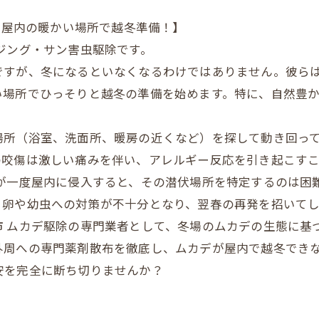
冬、屋内の暖かい場所で越冬準備！】
イジング・サン害虫駆除です。
ですが、冬になるといなくなるわけではありません。彼ら
い場所でひっそりと越冬の準備を始めます。特に、自然豊
。
場所（浴室、洗面所、暖房の近くなど）を探して動き回っ
の咬傷は激しい痛みを伴い、アレルギー反応を引き起こす
デが一度屋内に侵入すると、その潜伏場所を特定するのは困
る卵や幼虫への対策が不十分となり、翌春の再発を招いてし
市 ムカデ駆除の専門業者として、冬場のムカデの生態に基
外周への専門薬剤散布を徹底し、ムカデが屋内で越冬でき
安を完全に断ち切りませんか？