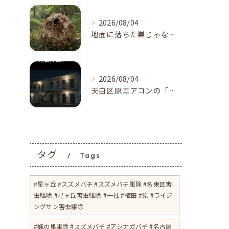
2026/08/04
地面に落ちた巣じゃない！？地面、土の中に作られたスズメバチの巣に要注意【名古屋市天白区・梅森台周辺】
2026/08/04
天白区原エアコンの「カサカサ音」に注意！アブラコウモリが招く...
タグ
Tags
#星ヶ丘 #スズメバチ #スズメバチ駆除 #名東区害
虫駆除 #星ヶ丘害虫駆除 #一社 #植田 #原 #ライジ
ングサン害虫駆除
#蜂の巣駆除 #スズメバチ #アシナガバチ #名古屋