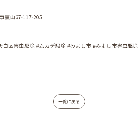
裏山67-117-205
天白区害虫駆除 #ムカデ駆除 #みよし市 #みよし市害虫駆除 
一覧に戻る