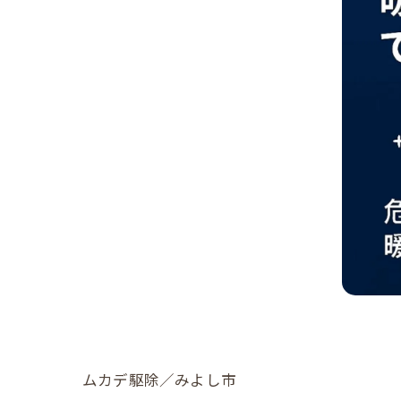
ムカデ駆除／みよし市