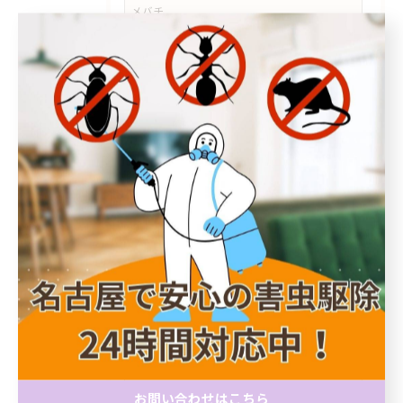
メバチ
#瑞穂区 #中山町 #瑞穂通 #佐渡町 #桜山 #桜山
駅 #瑞穂区スズメバチ #瑞穂区スズメバチ駆除
#中山町スズメバチ #瑞穂通スズメバチ #桜山
スズメバチ #ハチ駆除 #スズメバチ駆除 #瑞穂
区害虫駆除 #ライジングサン害虫駆除
#徳重 #神沢 #野並 #ノミダニ対策 #ダニ駆除 #
害虫対策 #害獣対策 #名古屋市
#瀬戸市 #シバンムシ #シバンムシ駆除 #害虫
駆除 #害虫対策 #名古屋市 #天白区 #ライジン
グサン害虫駆除 #食品害虫 #愛知県
#トコジラミ #ベッドバグ #害虫駆除 #天白区 #
塩釜口 #名古屋市 #ライジングサン害虫駆除 #
持ち込み対策 #図書館 #害虫対策
​#星ヶ丘 #平針 #千種区 #天白区 #名東区 #トコ
お問い合わせはこちら