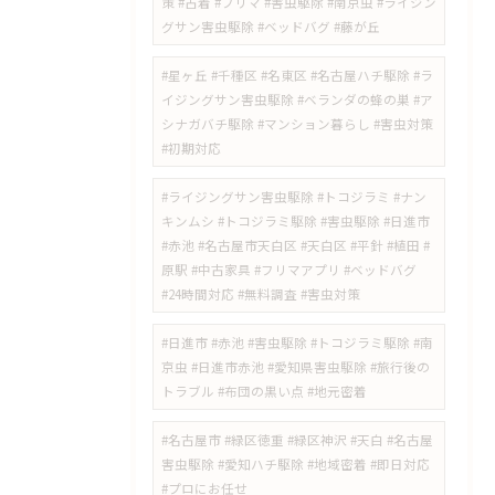
策 #古着 #フリマ #害虫駆除 #南京虫 #ライジン
グサン害虫駆除 #ベッドバグ #藤が丘
#星ヶ丘 #千種区 #名東区 #名古屋ハチ駆除 #ラ
イジングサン害虫駆除 #ベランダの蜂の巣 #ア
シナガバチ駆除 #マンション暮らし #害虫対策
#初期対応
#ライジングサン害虫駆除 #トコジラミ #ナン
キンムシ #トコジラミ駆除 #害虫駆除 #日進市
#赤池 #名古屋市天白区 #天白区 #平針 #植田 #
原駅 #中古家具 #フリマアプリ #ベッドバグ
#24時間対応 #無料調査 #害虫対策
​#日進市 #赤池 #害虫駆除 #トコジラミ駆除 #南
京虫 #日進市赤池 #愛知県害虫駆除 #旅行後の
トラブル #布団の黒い点 #地元密着
#名古屋市 #緑区徳重 #緑区神沢 #天白 #名古屋
害虫駆除 #愛知ハチ駆除 #地域密着 #即日対応
#プロにお任せ