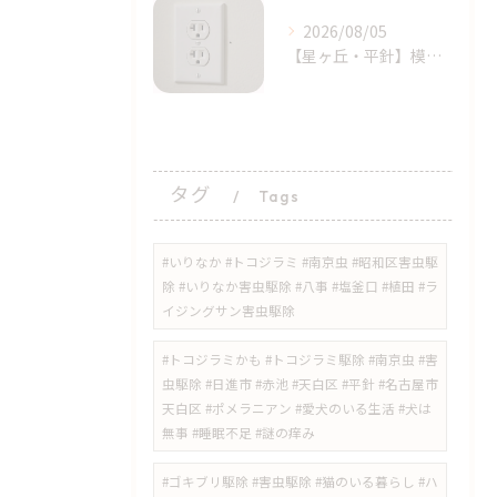
2026/08/05
【星ヶ丘・平針】模様替えで気付いた…コンセントの「消えない黒い点」｜トコジラミのサインかもしれません
タグ
Tags
#いりなか #トコジラミ #南京虫 #昭和区害虫駆
除 #いりなか害虫駆除 #八事 #塩釜口 #植田 #ラ
イジングサン害虫駆除
​#トコジラミかも #トコジラミ駆除 #南京虫 #害
虫駆除 #日進市 #赤池 #天白区 #平針 #名古屋市
天白区 #ポメラニアン #愛犬のいる生活 #犬は
無事 #睡眠不足 #謎の痒み
​#ゴキブリ駆除 #害虫駆除 #猫のいる暮らし #ハ