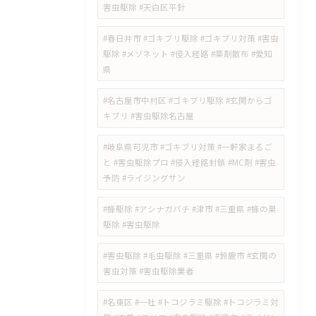
害虫駆除 #天白区平針
#春日井市 #ゴキブリ駆除 #ゴキブリ対策 #害虫
駆除 #メゾネット #侵入経路 #薬剤散布 #愛知
県
#名古屋市中村区 #ゴキブリ駆除 #玄関からゴ
キブリ #害虫駆除名古屋
#岐阜県可児市 #ゴキブリ対策 #一軒家まるご
と #害虫駆除プロ #侵入経路封鎖 #MC剤 #害虫
予防 #ライジングサン
#蜂駆除 #アシナガバチ #津市 #三重県 #蜂の巣
駆除 #害虫駆除
#害虫駆除 #毛虫駆除 #三重県 #鈴鹿市 #玄関の
害虫対策 #害虫駆除業者
#名東区 #一社 #トコジラミ駆除 #トコジラミ対