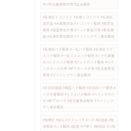
除 #名古屋害獣対策 #生活異変
#名東区トコジラミ #本郷トコジラミ #名東区
南京虫 #本郷南京虫 #トコジラミ駆除 #南京虫
駆除 #寝室害虫対策 #ベッド害虫対策 #害虫調
査 #名東区害虫駆除 #ライジングサン害虫駆除
#名東区ハチ駆除 #一社ハチ駆除 #名東区スズ
メバチ駆除 #一社スズメバチ駆除 #ハチの巣撤
去 #スズメバチ駆除 #アシナガバチ駆除 #ベラ
ンダのハチ対策 #軒下のハチ対策 #名古屋害虫
駆除 #ライジングサン害虫駆除
#天白区植田 #植田ハチ駆除 #天白区ハチ駆除 #
ハチの巣駆除 #スズメバチ駆除 #ベランダのハ
チ #軒下のハチ #名古屋害虫駆除 #ライジング
サン害虫駆除
#瑞穂区 #桜山 #スズメバチ #ハチ #給湯器 #害
虫駆除 #ハチ駆除 #配管 #戸建て #昭和区 #川名