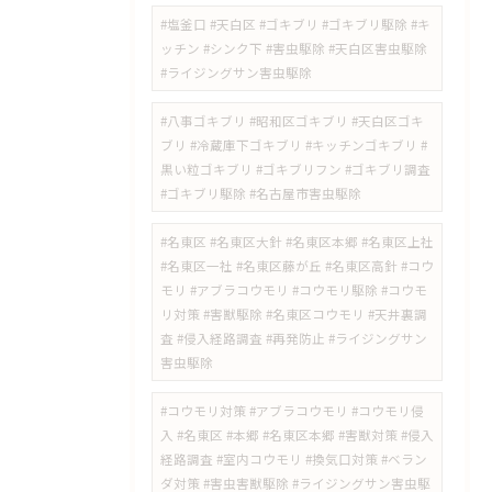
#塩釜口 #天白区 #ゴキブリ #ゴキブリ駆除 #キ
ッチン #シンク下 #害虫駆除 #天白区害虫駆除
#ライジングサン害虫駆除
#八事ゴキブリ #昭和区ゴキブリ #天白区ゴキ
ブリ #冷蔵庫下ゴキブリ #キッチンゴキブリ #
黒い粒ゴキブリ #ゴキブリフン #ゴキブリ調査
#ゴキブリ駆除 #名古屋市害虫駆除
#名東区 #名東区大針 #名東区本郷 #名東区上社
#名東区一社 #名東区藤が丘 #名東区高針 #コウ
モリ #アブラコウモリ #コウモリ駆除 #コウモ
リ対策 #害獣駆除 #名東区コウモリ #天井裏調
査 #侵入経路調査 #再発防止 #ライジングサン
害虫駆除
#コウモリ対策 #アブラコウモリ #コウモリ侵
入 #名東区 #本郷 #名東区本郷 #害獣対策 #侵入
経路調査 #室内コウモリ #換気口対策 #ベラン
ダ対策 #害虫害獣駆除 #ライジングサン害虫駆