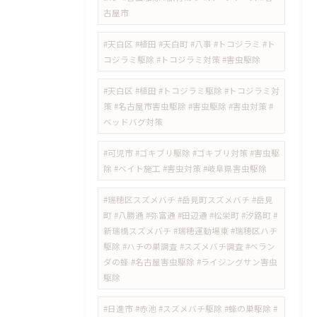
古屋市
#天白区 #植田 #天白町 #八事 #トコジラミ #ト
コジラミ駆除 #トコジラミ対策 #害虫駆除
#天白区 #植田 #トコジラミ駆除 #トコジラミ対
策 #名古屋市害虫駆除 #害虫駆除 #害虫対策 #
ベッドバグ対策
#可児市 #ゴキブリ駆除 #ゴキブリ対策 #害虫駆
除 #ベイト施工 #害虫対策 #岐阜県害虫駆除
#瑞穂区スズメバチ #岳見町スズメバチ #岳見
町 #八勝通 #弥富通 #田辺通 #松栄町 #汐路町 #
新瑞橋スズメバチ #瑞穂運動場東 #瑞穂区ハチ
駆除 #ハチの巣調査 #スズメバチ調査 #ベラン
ダの蜂 #名古屋害虫駆除 #ライジングサン害虫
駆除
#日進市 #赤池 #スズメバチ駆除 #蜂の巣駆除 #