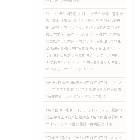
#引っ越し #害虫調査
#トコジラミ #南京虫 #トコジラミ駆除 #害虫駆
除 #害虫対策 #虫刺され #海外旅行 #海外旅行
後 #旅行トラブル #ベッドバグ #名古屋市 #名
古屋市中区 #天白区 #名東区 #日進市 #名古屋
害虫駆除 #名古屋トコジラミ #愛知県 #無料相
談 #24時間対応 #地域密着 #安心施工 #ペット
安心 #子どもがいる家庭 #スーツケース #ホテ
ル宿泊 #ベッドフレーム #快適な暮らし #住ま
いの安心 #ライジングサン24
#赤池 #日進市 #梅森台 #天白区 #平針 #ゴキブ
リ #ゴキブリ駆除 #発生源調査 #侵入経路調査
#再発防止 #ライジングサン害虫駆除
#名東区 #一社 #トコジラミ #トコジラミ駆除 #
発生源調査 #侵入経路調査 #名東区害虫駆除 #
ライジングサン害虫駆除 #再発防止対策
#日進市 #香久山 #赤池 #天白区 #平針 #スズメ