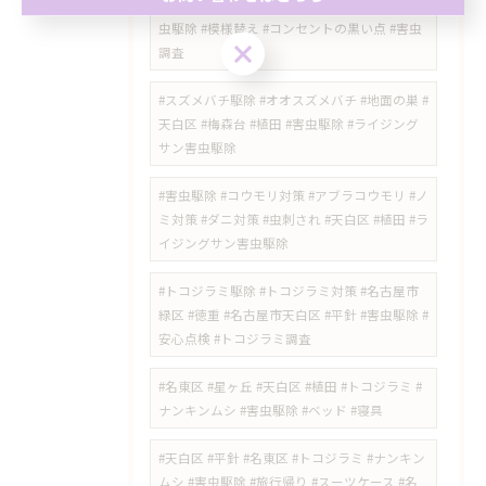
ジラミ #南京虫 #害虫駆除 #ライジングサン害
虫駆除 #模様替え #コンセントの黒い点 #害虫
お問い合わせはこちら
調査
#スズメバチ駆除 #オオスズメバチ #地面の巣 #
天白区 #梅森台 #植田 #害虫駆除 #ライジング
サン害虫駆除
#害虫駆除 #コウモリ対策 #アブラコウモリ #ノ
ミ対策 #ダニ対策 #虫刺され #天白区 #植田 #ラ
イジングサン害虫駆除
#トコジラミ駆除 #トコジラミ対策 #名古屋市
緑区 #徳重 #名古屋市天白区 #平針 #害虫駆除 #
安心点検 #トコジラミ調査
#名東区 #星ヶ丘 #天白区 #植田 #トコジラミ #
ナンキンムシ #害虫駆除 #ベッド #寝具
#天白区 #平針 #名東区 #トコジラミ #ナンキン
ムシ #害虫駆除 #旅行帰り #スーツケース #名