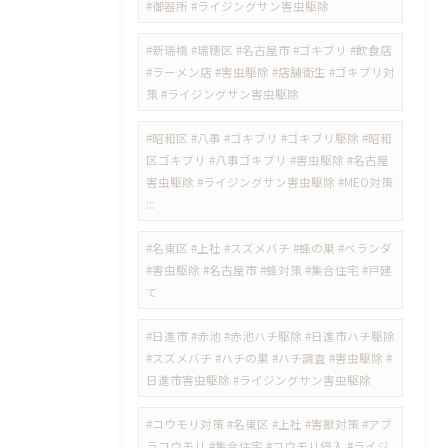
#御器所 #ライジングサン害虫駆除
#新瑞橋 #瑞穂区 #名古屋市 #ゴキブリ #飲食店
#ラーメン店 #害虫駆除 #店舗衛生 #ゴキブリ対
策 #ライジングサン害虫駆除
#昭和区 #八事 #ゴキブリ #ゴキブリ駆除 #昭和
区ゴキブリ #八事ゴキブリ #害虫駆除 #名古屋
害虫駆除 #ライジングサン害虫駆除 #MEO対策
:::
#名東区 #上社 #スズメバチ #蜂の巣 #ベランダ
#害虫駆除 #名古屋市 #蜂対策 #集合住宅 #戸建
て
#日進市 #赤池 #赤池ハチ駆除 #日進市ハチ駆除
#スズメバチ #ハチの巣 #ハチ調査 #害虫駆除 #
日進市害虫駆除 #ライジングサン害虫駆除
#コウモリ対策 #名東区 #上社 #害獣対策 #アブ
ラコウモリ #集合住宅 #コウモリ侵入 #ライジ