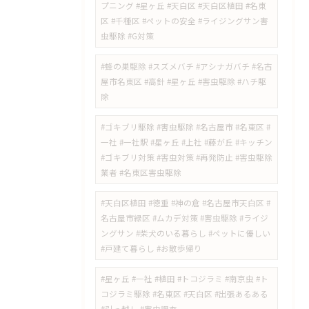
プニング #星ヶ丘 #天白区 #天白区植田 #名東
区 #千種区 #ペットの安全 #ライジングサン害
虫駆除 #G対策
#蜂の巣駆除 #スズメバチ #アシナガバチ #名古
屋市名東区 #高針 #星ヶ丘 #害虫駆除 #ハチ駆
除
#ゴキブリ駆除 #害虫駆除 #名古屋市 #名東区 #
一社 #一社駅 #星ヶ丘 #上社 #藤が丘 #キッチン
#ゴキブリ対策 #害虫対策 #再発防止 #害虫駆除
業者 #名東区害虫駆除
#天白区植田 #徳重 #神の倉 #名古屋市天白区 #
名古屋市緑区 #ムカデ対策 #害虫駆除 #ライジ
ングサン #柴犬のいる暮らし #ペットに優しい
#戸建て暮らし #お散歩帰り
#星ヶ丘 #一社 #植田 #トコジラミ #南京虫 #ト
コジラミ駆除 #名東区 #天白区 #出張あるある