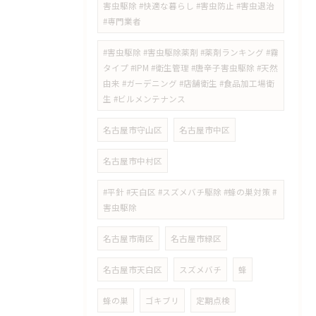
害虫駆除 #快適な暮らし #害虫防止 #害虫退治
#専門業者
#害虫駆除 #害虫駆除薬剤 #薬剤ランキング #霧
タイプ #IPM #衛生管理 #唐辛子害虫駆除 #天然
由来 #ガーデニング #店舗衛生 #食品加工場衛
生 #ビルメンテナンス
名古屋市守山区
名古屋市中区
名古屋市中村区
#平針 #天白区 #スズメバチ駆除 #蜂の巣対策 #
害虫駆除
名古屋市南区
名古屋市緑区
名古屋市天白区
スズメバチ
蜂
蜂の巣
ゴキブリ
定期点検