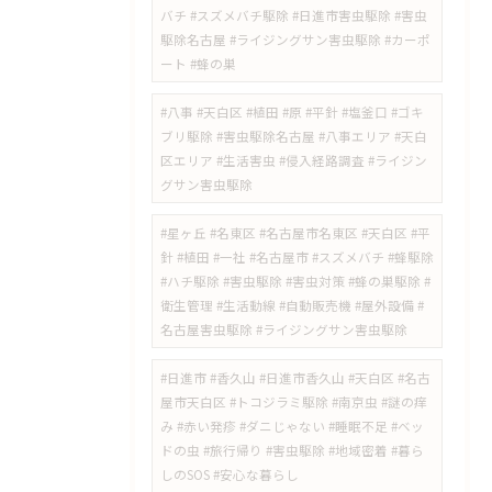
バチ #スズメバチ駆除 #日進市害虫駆除 #害虫
駆除名古屋 #ライジングサン害虫駆除 #カーポ
ート #蜂の巣
#八事 #天白区 #植田 #原 #平針 #塩釜口 #ゴキ
ブリ駆除 #害虫駆除名古屋 #八事エリア #天白
区エリア #生活害虫 #侵入経路調査 #ライジン
グサン害虫駆除
#星ヶ丘 #名東区 #名古屋市名東区 #天白区 #平
針 #植田 #一社 #名古屋市 #スズメバチ #蜂駆除
#ハチ駆除 #害虫駆除 #害虫対策 #蜂の巣駆除 #
衛生管理 #生活動線 #自動販売機 #屋外設備 #
名古屋害虫駆除 #ライジングサン害虫駆除
​#日進市 #香久山 #日進市香久山 #天白区 #名古
屋市天白区 #トコジラミ駆除 #南京虫 #謎の痒
み #赤い発疹 #ダニじゃない #睡眠不足 #ベッ
ドの虫 #旅行帰り #害虫駆除 #地域密着 #暮ら
しのSOS #安心な暮らし