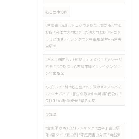
名古屋市港区
#日進市 #赤池 #トコジラミ駆除 #南京虫 #害虫
駆除 #日進市害虫駆除 #赤池害虫駆除 #トコジ
ラミ対策 #ライジングサン害虫駆除 #名古屋害
虫駆除
#有松 #緑区 #ハチ駆除 #スズメバチ #アシナガ
バチ #害虫駆除 #名古屋市緑区 #ライジングサ
ン害虫駆除
#天白区 #平針 #名古屋 #ハチ駆除 #スズメバチ
#アシナガバチ #害虫駆除 #蜂の巣 #郵便受け #
危険生物 #駆除業者 #緊急対応
愛知県
#害虫駆除 #殺虫剤ランキング #唐辛子害虫駆
除 #霧タイプ殺虫剤 #家庭用害虫対策 #自然派