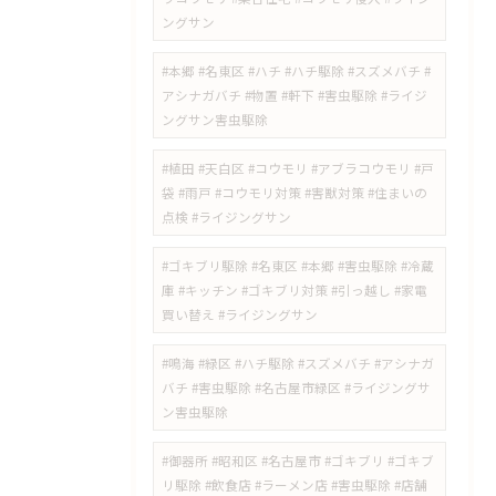
ングサン
#本郷 #名東区 #ハチ #ハチ駆除 #スズメバチ #
アシナガバチ #物置 #軒下 #害虫駆除 #ライジ
ングサン害虫駆除
#植田 #天白区 #コウモリ #アブラコウモリ #戸
袋 #雨戸 #コウモリ対策 #害獣対策 #住まいの
点検 #ライジングサン
#ゴキブリ駆除 #名東区 #本郷 #害虫駆除 #冷蔵
庫 #キッチン #ゴキブリ対策 #引っ越し #家電
買い替え #ライジングサン
#鳴海 #緑区 #ハチ駆除 #スズメバチ #アシナガ
バチ #害虫駆除 #名古屋市緑区 #ライジングサ
ン害虫駆除
#御器所 #昭和区 #名古屋市 #ゴキブリ #ゴキブ
リ駆除 #飲食店 #ラーメン店 #害虫駆除 #店舗