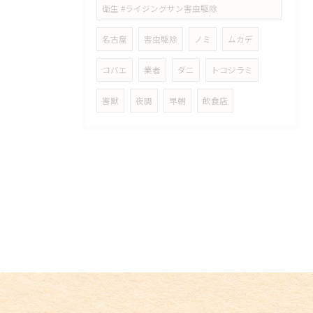
衛生 #ライジングサン害虫駆除
名古屋
害虫駆除
ノミ
ムカデ
コバエ
業者
ダニ
トコジラミ
害獣
夜間
早朝
飲食店