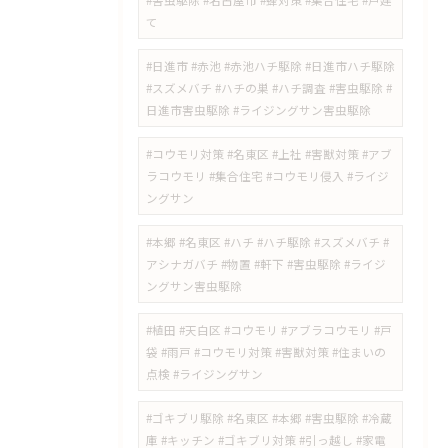
#害虫駆除 #名古屋市 #蜂対策 #集合住宅 #戸建
て
#日進市 #赤池 #赤池ハチ駆除 #日進市ハチ駆除
#スズメバチ #ハチの巣 #ハチ調査 #害虫駆除 #
日進市害虫駆除 #ライジングサン害虫駆除
#コウモリ対策 #名東区 #上社 #害獣対策 #アブ
ラコウモリ #集合住宅 #コウモリ侵入 #ライジ
ングサン
#本郷 #名東区 #ハチ #ハチ駆除 #スズメバチ #
アシナガバチ #物置 #軒下 #害虫駆除 #ライジ
ングサン害虫駆除
#植田 #天白区 #コウモリ #アブラコウモリ #戸
袋 #雨戸 #コウモリ対策 #害獣対策 #住まいの
点検 #ライジングサン
#ゴキブリ駆除 #名東区 #本郷 #害虫駆除 #冷蔵
庫 #キッチン #ゴキブリ対策 #引っ越し #家電