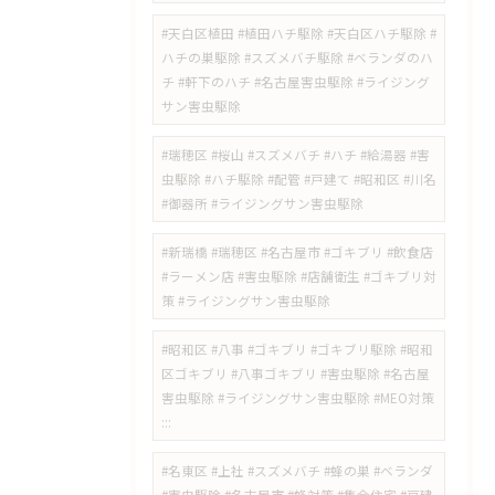
#天白区植田 #植田ハチ駆除 #天白区ハチ駆除 #
ハチの巣駆除 #スズメバチ駆除 #ベランダのハ
チ #軒下のハチ #名古屋害虫駆除 #ライジング
サン害虫駆除
#瑞穂区 #桜山 #スズメバチ #ハチ #給湯器 #害
虫駆除 #ハチ駆除 #配管 #戸建て #昭和区 #川名
#御器所 #ライジングサン害虫駆除
#新瑞橋 #瑞穂区 #名古屋市 #ゴキブリ #飲食店
#ラーメン店 #害虫駆除 #店舗衛生 #ゴキブリ対
策 #ライジングサン害虫駆除
#昭和区 #八事 #ゴキブリ #ゴキブリ駆除 #昭和
区ゴキブリ #八事ゴキブリ #害虫駆除 #名古屋
害虫駆除 #ライジングサン害虫駆除 #MEO対策
:::
#名東区 #上社 #スズメバチ #蜂の巣 #ベランダ