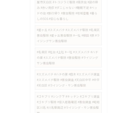
屋市天白区 #トコジラミ駆除 #南京虫 #謎の痒
み #赤い発疹 #ダニじゃない #睡眠不足 #ベッ
ドの虫 #旅行帰り #害虫駆除 #地域密着 #暮ら
しのSOS #安心な暮らし
#星ヶ丘 #スズメバチ #スズメバチ駆除 #名東区
害虫駆除 #星ヶ丘害虫駆除 #一社 #植田 #原 #ラ
イジングサン害虫駆除
#名東区 #社台 #上社 #一社 #スズメバチ #ハチ
の巣 #スズメバチ駆除 #害虫駆除 #ライジング
サン害虫駆除
#スズメバチ #ハチの巣 #庭木 #スズメバチ調査
#スズメバチ駆除 #害虫調査 #天白区中平 #中平
#天白区 #ライジング・サン害虫駆除
#ゴキブリ #シンク下 #キッチン #ゴキブリ調査
#ゴキブリ駆除 #侵入経路確認 #害虫調査 #昭和
区川名 #川名駅周辺 #ライジング・サン害虫駆