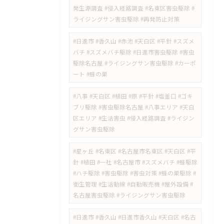
発生源調査 #侵入経路調査 #名東区害虫駆除 #
ライジングサン害虫駆除 #再発防止対策
#日進市 #香久山 #赤池 #天白区 #平針 #スズメ
バチ #スズメバチ駆除 #日進市害虫駆除 #害虫
駆除名古屋 #ライジングサン害虫駆除 #カーポ
ート #蜂の巣
#八事 #天白区 #植田 #原 #平針 #塩釜口 #ゴキ
ブリ駆除 #害虫駆除名古屋 #八事エリア #天白
区エリア #生活害虫 #侵入経路調査 #ライジン
グサン害虫駆除
#星ヶ丘 #名東区 #名古屋市名東区 #天白区 #平
針 #植田 #一社 #名古屋市 #スズメバチ #蜂駆除
#ハチ駆除 #害虫駆除 #害虫対策 #蜂の巣駆除 #
衛生管理 #生活動線 #自動販売機 #屋外設備 #
名古屋害虫駆除 #ライジングサン害虫駆除
​#日進市 #香久山 #日進市香久山 #天白区 #名古