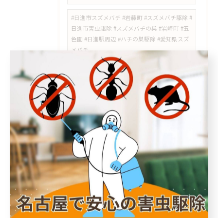
#日進市スズメバチ #岩藤町 #スズメバチ駆除 #
日進市害虫駆除 #スズメバチの巣 #岩崎町 #五
色園 #日進駅周辺 #ハチの巣駆除 #愛知県スズ
メバチ
#瑞穂区 #中山町 #瑞穂通 #佐渡町 #桜山 #桜山
駅 #瑞穂区スズメバチ #瑞穂区スズメバチ駆除
#中山町スズメバチ #瑞穂通スズメバチ #桜山
スズメバチ #ハチ駆除 #スズメバチ駆除 #瑞穂
区害虫駆除 #ライジングサン害虫駆除
#徳重 #神沢 #野並 #ノミダニ対策 #ダニ駆除 #
害虫対策 #害獣対策 #名古屋市
#天白区 #植田 #名古屋市天白区 #トコジラミ #
トコジラミ駆除 #トコジラミ対策 #南京虫 #中
古家具 #害虫駆除 #ライジングサン害虫駆除
#瀬戸市 #シバンムシ #シバンムシ駆除 #害虫