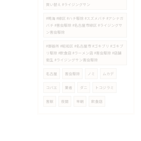
買い替え #ライジングサン
#鳴海 #緑区 #ハチ駆除 #スズメバチ #アシナガ
バチ #害虫駆除 #名古屋市緑区 #ライジングサ
ン害虫駆除
#御器所 #昭和区 #名古屋市 #ゴキブリ #ゴキブ
リ駆除 #飲食店 #ラーメン店 #害虫駆除 #店舗
衛生 #ライジングサン害虫駆除
名古屋
害虫駆除
ノミ
ムカデ
コバエ
業者
ダニ
トコジラミ
害獣
夜間
早朝
飲食店