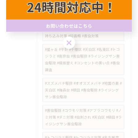
駆除 #害虫対策 #名古屋市 #天白区 #ライジン
グサン害虫駆除 #食品害虫 #愛知県
#トコジラミ #ベッドバグ #害虫駆除 #天白区 #
お問い合わせはこちら
塩釜口 #名古屋市 #ライジングサン害虫駆除 #
持ち込み対策 #図書館 #害虫対策
お問い合わせはこちら
​#星ヶ丘 #平針 #千種区 #天白区 #名東区 #トコ
ジラミ #南京虫 #害虫駆除 #ライジングサン害
虫駆除 #模様替え #コンセントの黒い点 #害虫
調査
#スズメバチ駆除 #オオスズメバチ #地面の巣 #
天白区 #梅森台 #植田 #害虫駆除 #ライジング
サン害虫駆除
#害虫駆除 #コウモリ対策 #アブラコウモリ #ノ
ミ対策 #ダニ対策 #虫刺され #天白区 #植田 #ラ
イジングサン害虫駆除
#トコジラミ駆除 #トコジラミ対策 #名古屋市