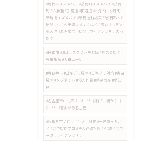
#瑞穂区スズメバチ #岳見町スズメバチ #岳見
町 #八勝通 #弥富通 #田辺通 #松栄町 #汐路町 #
新瑞橋スズメバチ #瑞穂運動場東 #瑞穂区ハチ
駆除 #ハチの巣調査 #スズメバチ調査 #ベラン
ダの蜂 #名古屋害虫駆除 #ライジングサン害虫
駆除
#日進市 #赤池 #スズメバチ駆除 #蜂の巣駆除 #
害虫駆除 #天白区平針
#春日井市 #ゴキブリ駆除 #ゴキブリ対策 #害虫
駆除 #メゾネット #侵入経路 #薬剤散布 #愛知
県
#名古屋市中村区 #ゴキブリ駆除 #玄関からゴ
キブリ #害虫駆除名古屋
#岐阜県可児市 #ゴキブリ対策 #一軒家まるご
と #害虫駆除プロ #侵入経路封鎖 #MC剤 #害虫
予防 #ライジングサン