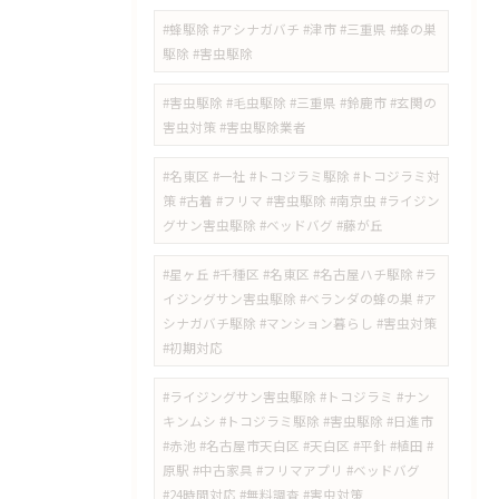
#蜂駆除 #アシナガバチ #津市 #三重県 #蜂の巣
駆除 #害虫駆除
#害虫駆除 #毛虫駆除 #三重県 #鈴鹿市 #玄関の
害虫対策 #害虫駆除業者
#名東区 #一社 #トコジラミ駆除 #トコジラミ対
策 #古着 #フリマ #害虫駆除 #南京虫 #ライジン
グサン害虫駆除 #ベッドバグ #藤が丘
#星ヶ丘 #千種区 #名東区 #名古屋ハチ駆除 #ラ
イジングサン害虫駆除 #ベランダの蜂の巣 #ア
シナガバチ駆除 #マンション暮らし #害虫対策
#初期対応
#ライジングサン害虫駆除 #トコジラミ #ナン
キンムシ #トコジラミ駆除 #害虫駆除 #日進市
#赤池 #名古屋市天白区 #天白区 #平針 #植田 #
原駅 #中古家具 #フリマアプリ #ベッドバグ
#24時間対応 #無料調査 #害虫対策