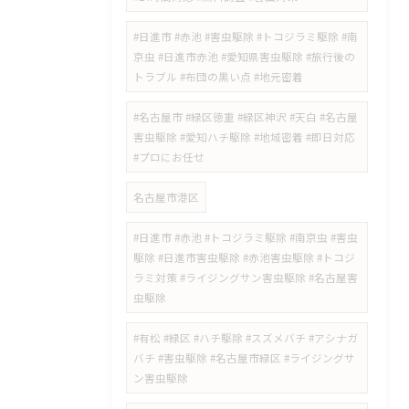
​#日進市 #赤池 #害虫駆除 #トコジラミ駆除 #南
京虫 #日進市赤池 #愛知県害虫駆除 #旅行後の
トラブル #布団の黒い点 #地元密着
#名古屋市 #緑区徳重 #緑区神沢 #天白 #名古屋
害虫駆除 #愛知ハチ駆除 #地域密着 #即日対応
#プロにお任せ
名古屋市港区
#日進市 #赤池 #トコジラミ駆除 #南京虫 #害虫
駆除 #日進市害虫駆除 #赤池害虫駆除 #トコジ
ラミ対策 #ライジングサン害虫駆除 #名古屋害
虫駆除
#有松 #緑区 #ハチ駆除 #スズメバチ #アシナガ
バチ #害虫駆除 #名古屋市緑区 #ライジングサ
ン害虫駆除