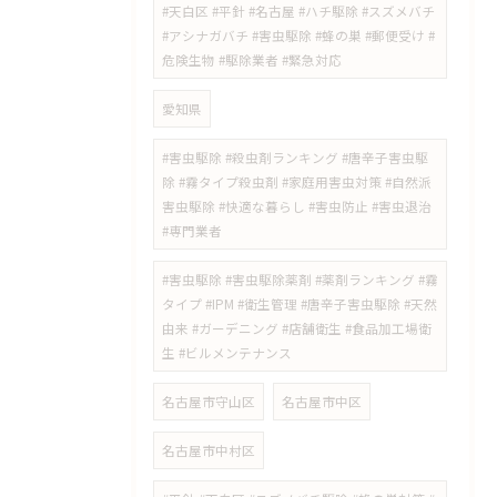
#天白区 #平針 #名古屋 #ハチ駆除 #スズメバチ
#アシナガバチ #害虫駆除 #蜂の巣 #郵便受け #
危険生物 #駆除業者 #緊急対応
愛知県
#害虫駆除 #殺虫剤ランキング #唐辛子害虫駆
除 #霧タイプ殺虫剤 #家庭用害虫対策 #自然派
害虫駆除 #快適な暮らし #害虫防止 #害虫退治
#専門業者
#害虫駆除 #害虫駆除薬剤 #薬剤ランキング #霧
タイプ #IPM #衛生管理 #唐辛子害虫駆除 #天然
由来 #ガーデニング #店舗衛生 #食品加工場衛
生 #ビルメンテナンス
名古屋市守山区
名古屋市中区
名古屋市中村区