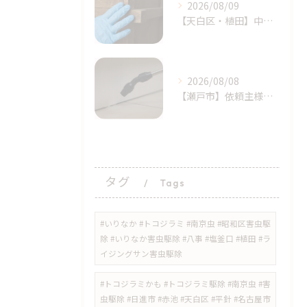
2026/08/09
【天白区・植田】中古家具のトコジラミ（南京虫）に注意！持ち込む前のチェックポイント｜ライジング・サン害虫駆除
2026/08/08
​【瀬戸市】依頼主様の完璧に近い初期対応！シバンムシ駆除の「プロによる追加施工」｜天白区ライジング・サン
タグ
Tags
#いりなか #トコジラミ #南京虫 #昭和区害虫駆
除 #いりなか害虫駆除 #八事 #塩釜口 #植田 #ラ
イジングサン害虫駆除
​#トコジラミかも #トコジラミ駆除 #南京虫 #害
虫駆除 #日進市 #赤池 #天白区 #平針 #名古屋市