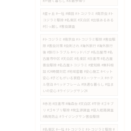
#戸建て暮らし #お散歩帰り
#星ヶ丘 #一社 #植田 #トコジラミ #南京虫 #ト
コジラミ駆除 #名東区 #天白区 #出張あるある
#引っ越し #害虫調査
#トコジラミ #南京虫 #トコジラミ駆除 #害虫駆
除 #害虫対策 #虫刺され #海外旅行 #海外旅行
後 #旅行トラブル #ベッドバグ #名古屋市 #名
古屋市中区 #天白区 #名東区 #日進市 #名古屋
害虫駆除 #名古屋トコジラミ #愛知県 #無料相
談 #24時間対応 #地域密着 #安心施工 #ペット
安心 #子どもがいる家庭 #スーツケース #ホテ
ル宿泊 #ベッドフレーム #快適な暮らし #住ま
いの安心 #ライジングサン24
#赤池 #日進市 #梅森台 #天白区 #平針 #ゴキブ
リ #ゴキブリ駆除 #発生源調査 #侵入経路調査
#再発防止 #ライジングサン害虫駆除
#名東区 #一社 #トコジラミ #トコジラミ駆除 #