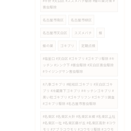
#平針 #天白区 #スズメバチ駆除 #蜂の巣対策 #
害虫駆除
名古屋市南区
名古屋市緑区
名古屋市天白区
スズメバチ
蜂
蜂の巣
ゴキブリ
定期点検
#塩釜口 #天白区 #ゴキブリ #ゴキブリ駆除 #キ
ッチン #シンク下 #害虫駆除 #天白区害虫駆除
#ライジングサン害虫駆除
#八事ゴキブリ #昭和区ゴキブリ #天白区ゴキ
ブリ #冷蔵庫下ゴキブリ #キッチンゴキブリ #
黒い粒ゴキブリ #ゴキブリフン #ゴキブリ調査
#ゴキブリ駆除 #名古屋市害虫駆除
#名東区 #名東区大針 #名東区本郷 #名東区上社
#名東区一社 #名東区藤が丘 #名東区高針 #コウ
モリ #アブラコウモリ #コウモリ駆除 #コウモ