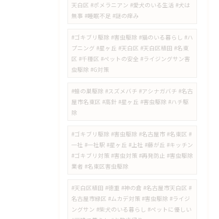
天白区 #ポメラニアン #愛犬のいる生活 #犬は
無事 #睡眠不足 #謎の痒み
​#ゴキブリ駆除 #害虫駆除 #猫のいる暮らし #ハ
プニング #星ヶ丘 #天白区 #天白区植田 #名東
区 #千種区 #ペットの安全 #ライジングサン害
虫駆除 #G対策
#蜂の巣駆除 #スズメバチ #アシナガバチ #名古
屋市名東区 #高針 #星ヶ丘 #害虫駆除 #ハチ駆
除
#ゴキブリ駆除 #害虫駆除 #名古屋市 #名東区 #
一社 #一社駅 #星ヶ丘 #上社 #藤が丘 #キッチン
#ゴキブリ対策 #害虫対策 #再発防止 #害虫駆除
業者 #名東区害虫駆除
#天白区植田 #徳重 #神の倉 #名古屋市天白区 #
名古屋市緑区 #ムカデ対策 #害虫駆除 #ライジ
ングサン #柴犬のいる暮らし #ペットに優しい